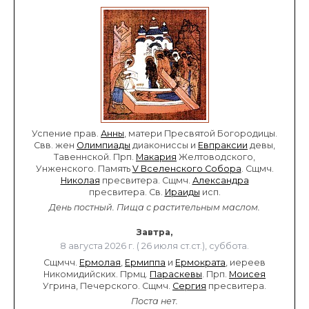
Успение прав.
Анны
, матери Пресвятой Богородицы.
Свв. жен
Олимпиады
диакониссы и
Евпраксии
девы,
Тавеннской. Прп.
Макария
Желтоводского,
Унженского. Память
V Вселенского Собора
. Сщмч.
Николая
пресвитера. Сщмч.
Александра
пресвитера. Св.
Ираиды
исп.
День постный.
Пища с растительным маслом.
Завтра,
8 августа 2026 г. ( 26 июля ст.ст.), суббота.
Сщмчч.
Ермолая
,
Ермиппа
и
Ермократа
, иереев
Никомидийских. Прмц.
Параскевы
. Прп.
Моисея
Угрина, Печерского. Сщмч.
Сергия
пресвитера.
Поста нет.