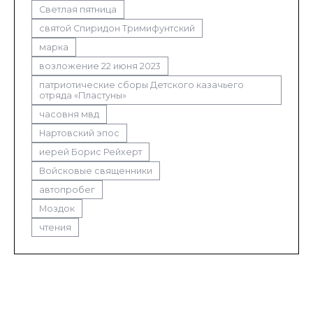
Светлая пятница
святой Спиридон Тримифунтский
марка
возложение 22 июня 2023
патриотические сборы Детского казачьего
отряда «Пластуны»
часовня мвд
Нартовский эпос
иерей Борис Рейхерт
Войсковые священники
автопробег
Моздок
чтения