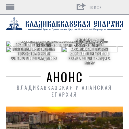
Поиск
В НЕДЕЛЮ 8-Ю ПО
АРХИЕПИСКОП ГЕРАСИМ ВОЗГЛАВИЛ ЛИТУРГИЮ В ДЕНЬ
АРХИЕПИСКОП ГЕРАСИМ
ПЯТИДЕСЯТНИЦЕ
ПАМЯТИ ЕПИСКОПА ВЛАДИКАВКАЗСКОГО И
ВОЗГЛАВИЛ ПРЕСТОЛЬНЫЕ
АРХИЕПИСКОП ГЕРАСИМ
МОЗДОКСКОГО ИОСИФА (ЧЕПИГОВСКОГО)
ТОРЖЕСТВА В ХРАМЕ
ВОЗГЛАВИЛ ЛИТУРГИЮ В
СВЯТОГО КНЯЗЯ ВЛАДИМИРА
ХРАМЕ СВЯТОЙ ТРОИЦЫ С.
НОГИР
АНОНС
ВЛАДИКАВКАЗСКАЯ И АЛАНСКАЯ
ЕПАРХИЯ