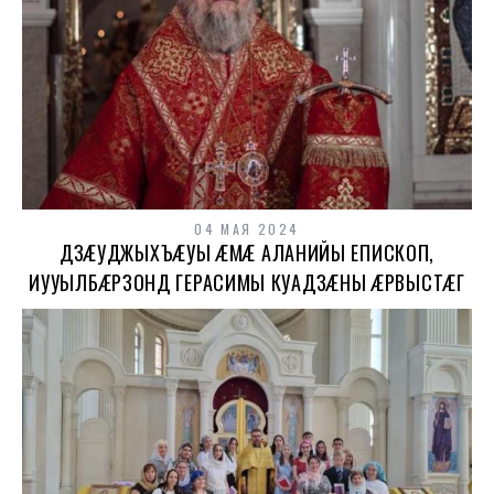
04 МАЯ 2024
ДЗÆУДЖЫХЪÆУЫ ÆМÆ АЛАНИЙЫ ЕПИСКОП,
ИУУЫЛБÆРЗОНД ГЕРАСИМЫ КУАДЗÆНЫ ÆРВЫСТÆГ