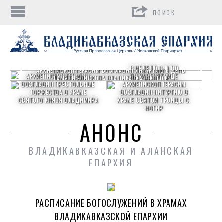
Поиск
В НЕДЕЛЮ 8-Ю ПО
АРХИЕПИСКОП ГЕРАСИМ ВОЗГЛАВИЛ ЛИТУРГИЮ В ДЕНЬ
АРХИЕПИСКОП ГЕРАСИМ
ПЯТИДЕСЯТНИЦЕ
ПАМЯТИ ЕПИСКОПА ВЛАДИКАВКАЗСКОГО И
ВОЗГЛАВИЛ ПРЕСТОЛЬНЫЕ
АРХИЕПИСКОП ГЕРАСИМ
МОЗДОКСКОГО ИОСИФА (ЧЕПИГОВСКОГО)
ТОРЖЕСТВА В ХРАМЕ
ВОЗГЛАВИЛ ЛИТУРГИЮ В
СВЯТОГО КНЯЗЯ ВЛАДИМИРА
ХРАМЕ СВЯТОЙ ТРОИЦЫ С.
НОГИР
АНОНС
ВЛАДИКАВКАЗСКАЯ И АЛАНСКАЯ
ЕПАРХИЯ
РАСПИСАНИЕ БОГОСЛУЖЕНИЙ В ХРАМАХ
ВЛАДИКАВКАЗСКОЙ ЕПАРХИИ