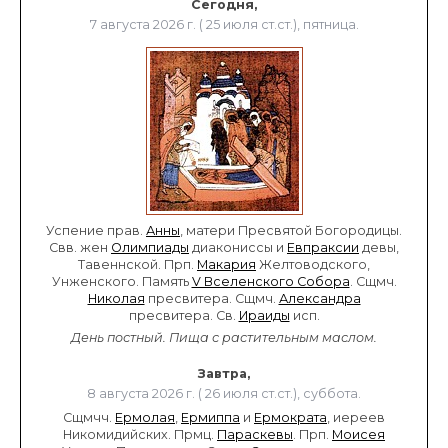
Сегодня,
7 августа 2026 г. ( 25 июля ст.ст.), пятница.
Успение прав.
Анны
, матери Пресвятой Богородицы.
Свв. жен
Олимпиады
диакониссы и
Евпраксии
девы,
Тавеннской. Прп.
Макария
Желтоводского,
Унженского. Память
V Вселенского Собора
. Сщмч.
Николая
пресвитера. Сщмч.
Александра
пресвитера. Св.
Ираиды
исп.
День постный.
Пища с растительным маслом.
Завтра,
8 августа 2026 г. ( 26 июля ст.ст.), суббота.
Сщмчч.
Ермолая
,
Ермиппа
и
Ермократа
, иереев
Никомидийских. Прмц.
Параскевы
. Прп.
Моисея