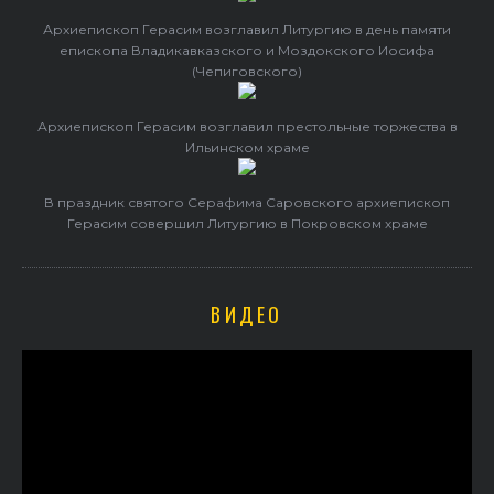
Архиепископ Герасим возглавил Литургию в день памяти
епископа Владикавказского и Моздокского Иосифа
(Чепиговского)
Архиепископ Герасим возглавил престольные торжества в
Ильинском храме
В праздник святого Серафима Саровского архиепископ
Герасим совершил Литургию в Покровском храме
ВИДЕО