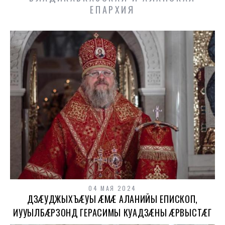
ЕПАРХИЯ
04 МАЯ 2024
ДЗÆУДЖЫХЪÆУЫ ÆМÆ АЛАНИЙЫ ЕПИСКОП,
ИУУЫЛБÆРЗОНД ГЕРАСИМЫ КУАДЗÆНЫ ÆРВЫСТÆГ