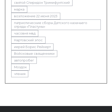
святой Спиридон Тримифунтский
марка
возложение 22 июня 2023
патриотические сборы Детского казачьего
отряда «Пластуны»
часовня мвд
Нартовский эпос
иерей Борис Рейхерт
Войсковые священники
автопробег
Моздок
чтения