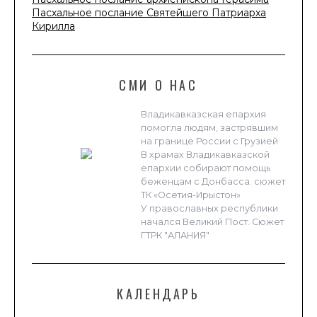
Пасхальное послание Святейшего Патриарха
Кирилла
СМИ О НАС
Владикавказская епархия
помогла людям, застрявшим
на границе России с Грузией
В храмах Владикавказской
епархии собирают помощь
беженцам с Донбасса. сюжет
ТК «Осетия-Ирыстон»
У православных республики
начался Великий Пост. Сюжет
ГТРК "АЛАНИЯ"
КАЛЕНДАРЬ