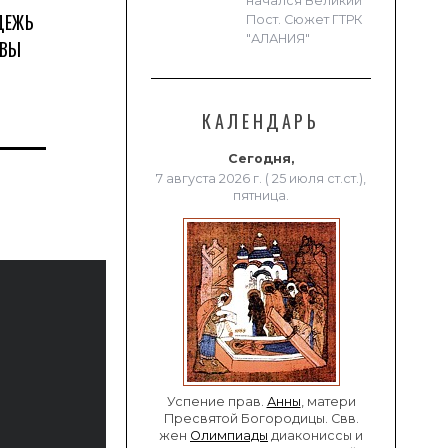
начался Великий
ДЕЖЬ
Пост. Сюжет ГТРК
"АЛАНИЯ"
ТВЫ
КАЛЕНДАРЬ
Сегодня,
7 августа 2026 г. ( 25 июля ст.ст.),
пятница.
Успение прав.
Анны
, матери
Пресвятой Богородицы. Свв.
жен
Олимпиады
диакониссы и