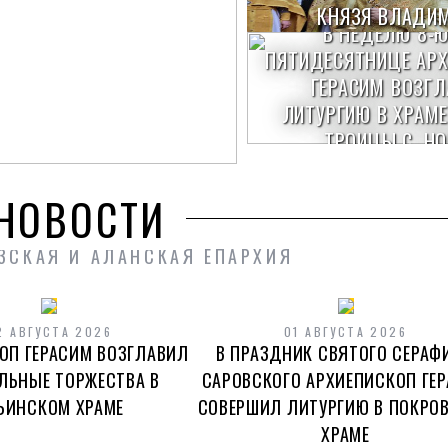
КНЯЗЯ ВЛАДИ
В НЕДЕЛЮ 8-Ю
ПЯТИДЕСЯТНИЦЕ АР
ГЕРАСИМ ВОЗГ
ЛИТУРГИЮ В ХРАМЕ
ТРОИЦЫ С. НО
НОВОСТИ
 ЛИТУРГИЮ В ДЕНЬ
АРХИЕПИСКО
ОГО И МОЗДОКСКОГО
ЗСКАЯ И АЛАНСКАЯ ЕПАРХИЯ
ТОРЖ
ОГО)
2 АВГУСТА 2026
01 АВГУСТА 2026
ОП ГЕРАСИМ ВОЗГЛАВИЛ
В ПРАЗДНИК СВЯТОГО СЕРАФ
ЛЬНЫЕ ТОРЖЕСТВА В
САРОВСКОГО АРХИЕПИСКОП ГЕ
ЬИНСКОМ ХРАМЕ
СОВЕРШИЛ ЛИТУРГИЮ В ПОКРО
ХРАМЕ