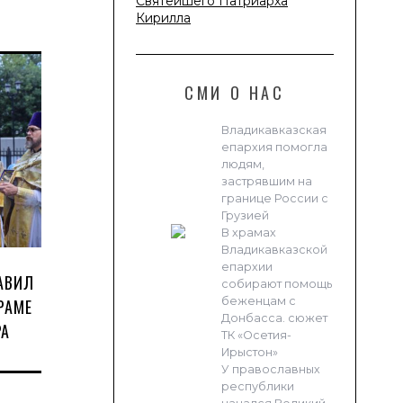
Святейшего Патриарха
Кирилла
СМИ О НАС
Владикавказская
епархия помогла
людям,
застрявшим на
границе России с
Грузией
В храмах
Владикавказской
епархии
АВИЛ
собирают помощь
беженцам с
РАМЕ
Донбасса. сюжет
РА
ТК «Осетия-
Ирыстон»
У православных
республики