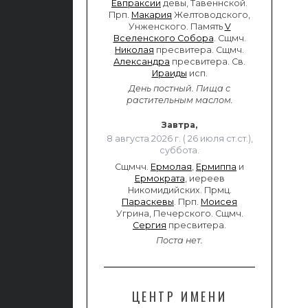
Евпраксии
девы, Тавеннской.
Прп.
Макария
Желтоводского,
Унженского. Память
V
Вселенского Собора
. Сщмч.
Николая
пресвитера. Сщмч.
Александра
пресвитера. Св.
Ираиды
исп.
День постный.
Пища с
растительным маслом.
Завтра,
8 августа 2026 г. ( 26 июля ст.ст.),
суббота.
Сщмчч.
Ермолая
,
Ермиппа
и
Ермократа
, иереев
Никомидийских. Прмц.
Параскевы
. Прп.
Моисея
Угрина, Печерского. Сщмч.
Сергия
пресвитера.
Поста нет.
ЦЕНТР ИМЕНИ