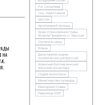
воздушный облет
Р.А. Силантьев
соц. отдел 1 июня
пассия
протоиерей леонид
Храм Усекновения главы
Иоанна Предтечи ст. Терская
Ступень в науку
ГРАДЫ
блины
Е НА
День памяти жертв
политических репрессий
ТÆ.
Аланский Богоявленский
Я.
женский монастырь
студия иконописи
Министерство культуры
Мемориал Славы
Радоница 2023