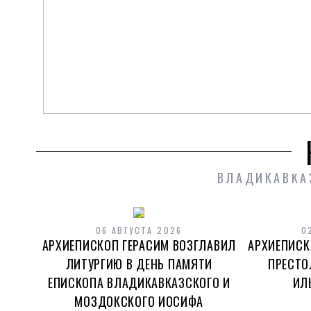
06 АВГУСТА 2026
АРХИЕПИСКОП ГЕРАСИМ ВОЗГЛАВИЛ
ПАМЯТИ ЕПИСКОПА ВЛАДИКАВКАЗСК
ВЛАДИКАВКА
ИОСИФА (ЧЕПИГОВСК
06 АВГУСТА 2026
0
АРХИЕПИСКОП ГЕРАСИМ ВОЗГЛАВИЛ
АРХИЕПИСК
ЧИТАТЬ ДАЛЕЕ
ЛИТУРГИЮ В ДЕНЬ ПАМЯТИ
ПРЕСТО
ЕПИСКОПА ВЛАДИКАВКАЗСКОГО И
ИЛ
МОЗДОКСКОГО ИОСИФА