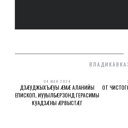
ВЛАДИКАВКА
04 МАЯ 2024
ДЗÆУДЖЫХЪÆУЫ ÆМÆ АЛАНИЙЫ
ОТ ЧИСТОГ
ЕПИСКОП, ИУУЫЛБÆРЗОНД ГЕРАСИМЫ
КУАДЗÆНЫ ÆРВЫСТÆГ