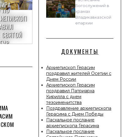
МИРА
Богослужений в
 ПО
храмах
ХИЕПИСКОП
Владикавказской
епархии
ЛАВИЛ
 СВЯТОЙ
ГИР
ДОКУМЕНТЫ
02 АВГУСТА 2026
Архиепископ Герасим
П ГЕРАСИМ ВОЗГЛАВИЛ ПРЕСТОЛЬНЫЕ
поздравил жителей Осетии с
Днем России
ЕСТВА В ИЛЬИНСКОМ ХРАМЕ
Архиепископ Герасим
поздравил Патриарха
Кирилла с днем
тезоименитства
ЧИТАТЬ ДАЛЕЕ
ИМА
Поздравление архиепископа
Герасима с Днем Победы
РАСИМ
Пасхальное послание
ВСКОМ
архиепископа Герасима
Пасхальное послание