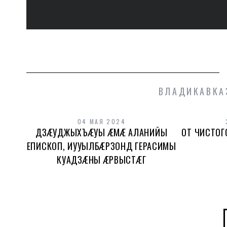
ВЛАДИКАВКА
04 МАЯ 2024
ДЗÆУДЖЫХЪÆУЫ ÆМÆ АЛАНИЙЫ
ОТ ЧИСТОГ
ЕПИСКОП, ИУУЫЛБÆРЗОНД ГЕРАСИМЫ
КУАДЗÆНЫ ÆРВЫСТÆГ