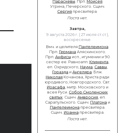
Параскевы
. Прп.
Моисея
Угрина, Печерского. Сщмч.
Сергия
пресвитера.
Поста нет.
Завтра,
9 августа 2026 г. ( 27 июля ст.ст.),
воскресенье.
Вмч. и целителя
Пантелеимона
.
Прп.
Германа
Аляскинского.
Прп.
Анфисы
исп., игумении и 90
сестер ее. Равноапп.
Климента
,
еп. Охридского,
Наума
,
Саввы
,
Горазда
и
Ангеляра
. Блж.
Николая
Кочанова, Христа ради
юродивого, Новгородского. Свт.
Иоасафа
, митр. Московского и
всея Руси.
Собор Смоленских
святых
. Сщмч.
Амвросия
, еп.
Сарапульского. Сщмч.
Платона
и
Пантелеимона
пресвитера.
Сщмч.
Иоанна
пресвитера.
Поста нет.