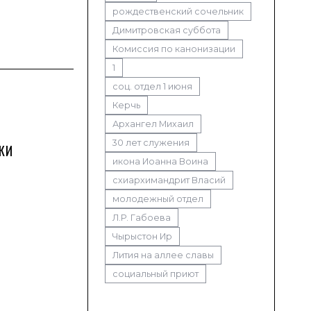
рождественский сочельник
Димитровская суббота
Комиссия по канонизации
1
соц. отдел 1 июня
Керчь
Архангел Михаил
30 лет служения
КИ
икона Иоанна Воина
схиархимандрит Власий
молодежный отдел
Л.Р. Габоева
Чырыстон Ир
Лития на аллее славы
социальный приют