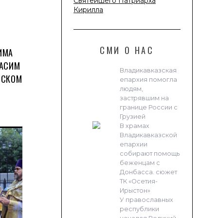
Святейшего Патриарха
Кирилла
02 АВГУСТА 2026
П ГЕРАСИМ ВОЗГЛАВИЛ ПРЕСТОЛЬНЫЕ
СМИ О НАС
ИМА
ЕСТВА В ИЛЬИНСКОМ ХРАМЕ
РАСИМ
Владикавказская
ВСКОМ
епархия помогла
людям,
ЧИТАТЬ ДАЛЕЕ
застрявшим на
границе России с
Грузией
В храмах
Владикавказской
епархии
собирают помощь
беженцам с
Донбасса. сюжет
ТК «Осетия-
Ирыстон»
У православных
республики