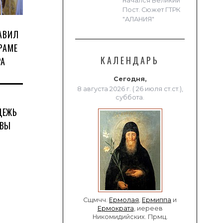
начался Великий
Пост. Сюжет ГТРК
"АЛАНИЯ"
АВИЛ
РАМЕ
КАЛЕНДАРЬ
РА
Сегодня,
8 августа 2026 г. ( 26 июля ст.ст.),
суббота.
ДЕЖЬ
ТВЫ
Сщмчч.
Ермолая
,
Ермиппа
и
Ермократа
, иереев
Никомидийских. Прмц.