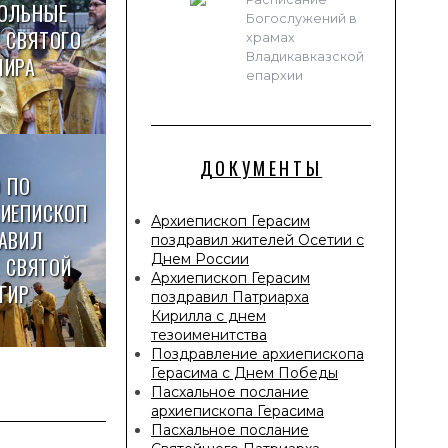
ТОЛЬНЫЕ
Богослужений в
 СВЯТОГО
храмах
Владикавказской
МИРА
епархии
ДОКУМЕНТЫ
 ПО
ХИЕПИСКОП
Архиепископ Герасим
ЛАВИЛ
поздравил жителей Осетии с
Днем России
 СВЯТОЙ
Архиепископ Герасим
ГИР
поздравил Патриарха
Кирилла с днем
тезоименитства
Поздравление архиепископа
Герасима с Днем Победы
Пасхальное послание
архиепископа Герасима
Пасхальное послание