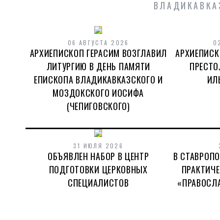
ВЛАДИКАВКА
06 АВГУСТА 2026
АРХИЕПИСКОП ГЕРАСИМ ВОЗГЛАВИЛ
06 АВГУСТА 2026
0
АРХИЕПИСКОП ГЕРАСИМ ВОЗГЛАВИЛ
АРХИЕПИСК
ПАМЯТИ ЕПИСКОПА ВЛАДИКАВКАЗСК
ЛИТУРГИЮ В ДЕНЬ ПАМЯТИ
ПРЕСТО
ИОСИФА (ЧЕПИГОВСК
ЕПИСКОПА ВЛАДИКАВКАЗСКОГО И
ИЛ
МОЗДОКСКОГО ИОСИФА
ЧИТАТЬ ДАЛЕЕ
(ЧЕПИГОВСКОГО)
31 ИЮЛЯ 2026
ОБЪЯВЛЕН НАБОР В ЦЕНТР
В СТАВРОП
ПОДГОТОВКИ ЦЕРКОВНЫХ
ПРАКТИЧ
СПЕЦИАЛИСТОВ
«ПРАВОСЛ