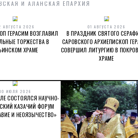
ЗСКАЯ И АЛАНСКАЯ ЕПАРХИЯ
 ЛИТУРГИЮ В ДЕНЬ
2 АВГУСТА 2026
01 АВГУСТА 2026
АРХИЕПИСКО
ОП ГЕРАСИМ ВОЗГЛАВИЛ
В ПРАЗДНИК СВЯТОГО СЕРАФ
ОГО И МОЗДОКСКОГО
ТОРЖ
ЛЬНЫЕ ТОРЖЕСТВА В
САРОВСКОГО АРХИЕПИСКОП ГЕ
ОГО)
ЬИНСКОМ ХРАМЕ
СОВЕРШИЛ ЛИТУРГИЮ В ПОКРО
ХРАМЕ
30 ИЮЛЯ 2026
ОЛЕ СОСТОЯЛСЯ НАУЧНО-
ЕСКИЙ КАЗАЧИЙ ФОРУМ
АВИЕ И НЕОЯЗЫЧЕСТВО»