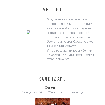
СМИ О НАС
Владикавказская епархия
помогла людям, застрявшим
на границе России с Грузией
В храмах Владикавказской
епархии собирают помощь
беженцам с Донбасса. сюжет
ТК «Осетия-Ирыстон»
У православных республики
начался Великий Пост. Сюжет
ГТРК "АЛАНИЯ"
КАЛЕНДАРЬ
Сегодня,
7 августа 2026 г. ( 25 июля ст.ст.), пятница.