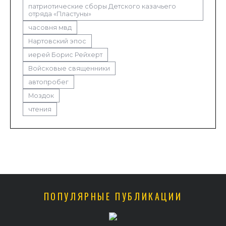
патриотические сборы Детского казачьего
отряда «Пластуны»
часовня мвд
Нартовский эпос
иерей Борис Рейхерт
Войсковые священники
автопробег
Моздок
чтения
ПОПУЛЯРНЫЕ ПУБЛИКАЦИИ