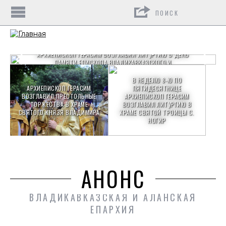
Поиск
АРХИЕПИСКОП ГЕРАСИМ ВОЗГЛАВИЛ ЛИТУРГИЮ В ДЕНЬ
ПАМЯТИ ЕПИСКОПА ВЛАДИКАВКАЗСКОГО И
МОЗДОКСКОГО ИОСИФА (ЧЕПИГОВСКОГО)
В НЕДЕЛЮ 8-Ю ПО
АРХИЕПИСКОП ГЕРАСИМ
ПЯТИДЕСЯТНИЦЕ
ВОЗГЛАВИЛ ПРЕСТОЛЬНЫЕ
АРХИЕПИСКОП ГЕРАСИМ
ТОРЖЕСТВА В ХРАМЕ
ВОЗГЛАВИЛ ЛИТУРГИЮ В
СВЯТОГО КНЯЗЯ ВЛАДИМИРА
ХРАМЕ СВЯТОЙ ТРОИЦЫ С.
НОГИР
АНОНС
ВЛАДИКАВКАЗСКАЯ И АЛАНСКАЯ
ЕПАРХИЯ