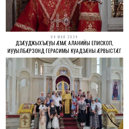
04 МАЯ 2024
ДЗÆУДЖЫХЪÆУЫ ÆМÆ АЛАНИЙЫ ЕПИСКОП,
ИУУЫЛБÆРЗОНД ГЕРАСИМЫ КУАДЗÆНЫ ÆРВЫСТÆГ