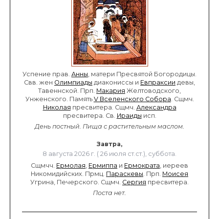
Успение прав.
Анны
, матери Пресвятой Богородицы.
Свв. жен
Олимпиады
диакониссы и
Евпраксии
девы,
Тавеннской. Прп.
Макария
Желтоводского,
Унженского. Память
V Вселенского Собора
. Сщмч.
Николая
пресвитера. Сщмч.
Александра
пресвитера. Св.
Ираиды
исп.
День постный.
Пища с растительным маслом.
Завтра,
8 августа 2026 г. ( 26 июля ст.ст.), суббота.
Сщмчч.
Ермолая
,
Ермиппа
и
Ермократа
, иереев
Никомидийских. Прмц.
Параскевы
. Прп.
Моисея
Угрина, Печерского. Сщмч.
Сергия
пресвитера.
Поста нет.