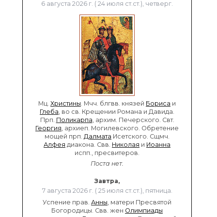
6 августа 2026 г. ( 24 июля ст.ст.), четверг.
Мц.
Христины
. Мчч. блгвв. князей
Бориса
и
Глеба
, во св. Крещении Романа и Давида.
Прп.
Поликарпа
, архим. Печерского. Свт.
Георгия
, архиеп. Могилевского. Обретение
мощей прп.
Далмата
Исетского. Сщмч.
Алфея
диакона. Свв.
Николая
и
Иоанна
испп., пресвитеров.
Поста нет.
Завтра,
7 августа 2026 г. ( 25 июля ст.ст.), пятница.
Успение прав.
Анны
, матери Пресвятой
Богородицы. Свв. жен
Олимпиады