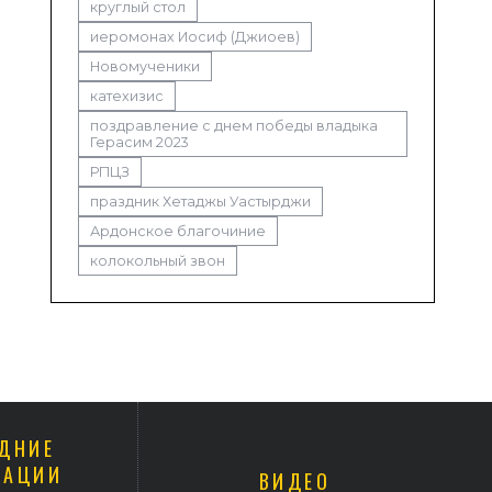
круглый стол
иеромонах Иосиф (Джиоев)
Новомученики
катехизис
поздравление с днем победы владыка
Герасим 2023
РПЦЗ
праздник Хетаджы Уастырджи
Ардонское благочиние
колокольный звон
ДНИЕ
КАЦИИ
ВИДЕО