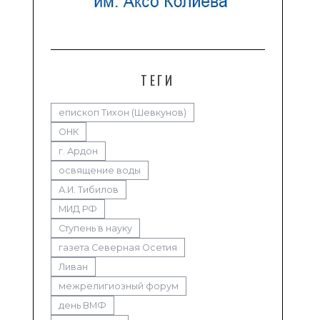
ТЕГИ
епископ Тихон (Шевкунов)
ОНК
г. Ардон
освящение воды
А.И. Тибилов
МИД РФ
Ступень в науку
газета Северная Осетия
Ливан
межрелигиозный форум
день ВМФ