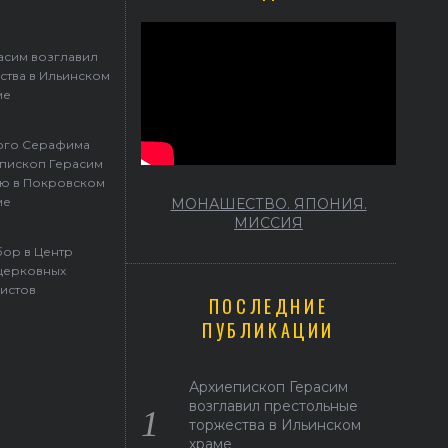
афима Саровского архиепископ Герасим совершил Литургию в Покр
храме
асим возглавил
ства в Ильинском
ме
того Серафима
пископ Герасим
ю в Покровском
ме
МОНАШЕСТВО. ЯПОНИЯ.
МИССИЯ
ор в Центр
церковных
истов
ПОСЛЕДНИЕ
ПУБЛИКАЦИИ
Архиепископ Герасим
возглавил престольные
торжества в Ильинском
храме