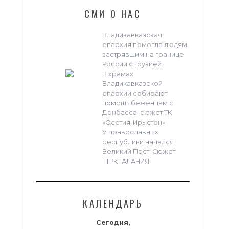
СМИ О НАС
Владикавказская
епархия помогла людям,
застрявшим на границе
России с Грузией
В храмах
Владикавказской
епархии собирают
помощь беженцам с
Донбасса. сюжет ТК
«Осетия-Ирыстон»
У православных
республики начался
Великий Пост. Сюжет
ГТРК "АЛАНИЯ"
КАЛЕНДАРЬ
Сегодня,