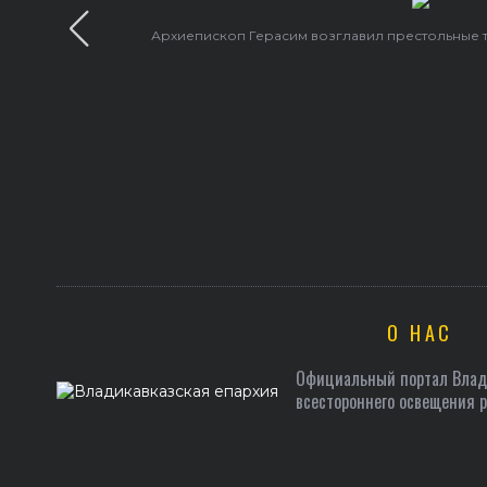
Архиепископ Герасим возглавил престольные 
О НАС
Официальный портал Влади
всестороннего освещения 