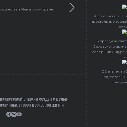
торжества в Ильинском храме
В праздник святого Сер
Архиепископ Гер
престольные торже
хра
В праздник свя
Саровского архие
совершил Литурги
хра
Объявлен наб
подготовки 
специал
кавказской епархии создан c целью
различных сторон церковной жизни