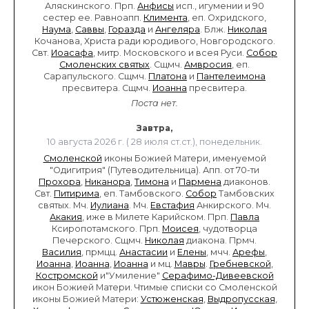
Аляскинского. Прп.
Анфисы
исп., игумении и 90
сестер ее. Равноапп.
Климента
, еп. Охридского,
Наума
,
Саввы
,
Горазда
и
Ангеляра
. Блж.
Николая
Кочанова, Христа ради юродивого, Новгородского.
Свт.
Иоасафа
, митр. Московского и всея Руси.
Собор
Смоленских святых
. Сщмч.
Амвросия
, еп.
Сарапульского. Сщмч.
Платона
и
Пантелеимона
пресвитера. Сщмч.
Иоанна
пресвитера.
Поста нет.
Завтра,
10 августа 2026 г. ( 28 июля ст.ст.), понедельник.
Смоленской
иконы Божией Матери, именуемой
"Одигитрия" (Путеводительница). Апп. от 70-ти
Прохора
,
Никанора
,
Тимона
и
Пармена
диаконов.
Свт.
Питирима
, еп. Тамбовского.
Собор
Тамбовских
святых. Мч.
Иулиана
. Мч.
Евстафия
Анкирского. Мч.
Акакия
, иже в Милете Карийском. Прп.
Павла
Ксиропотамского. Прп.
Моисея
, чудотворца
Печерского. Сщмч.
Николая
диакона. Прмч.
Василия
, прмцц.
Анастасии
и
Елены
, мчч.
Арефы
,
Иоанна
,
Иоанна
,
Иоанна
и мц.
Мавры
.
Гребневской
,
Костромской
и"Умиление"
Серафимо-Дивеевской
икон Божией Матери. Чтимые списки со Смоленской
иконы Божией Матери:
Устюженская
,
Выдропусская
,