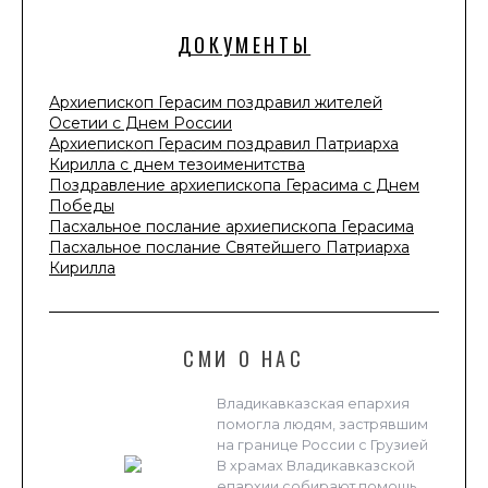
ДОКУМЕНТЫ
Архиепископ Герасим поздравил жителей
Осетии с Днем России
Архиепископ Герасим поздравил Патриарха
Кирилла с днем тезоименитства
Поздравление архиепископа Герасима с Днем
Победы
Пасхальное послание архиепископа Герасима
Пасхальное послание Святейшего Патриарха
Кирилла
СМИ О НАС
Владикавказская епархия
помогла людям, застрявшим
на границе России с Грузией
В храмах Владикавказской
епархии собирают помощь