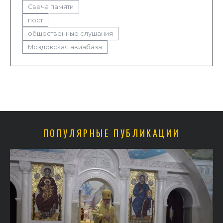
Свеча памяти
пост
общественные слушания
Моздокская авиабаза
ПОПУЛЯРНЫЕ ПУБЛИКАЦИИ