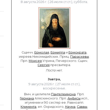
8 августа 2026 г. ( 26 июля ст.ст.), суббота.
Сщмчч.
Ермолая
,
Ермиппа
и
Ермократа
,
иереев Никомидийских. Прмц.
Параскевы
.
Прп.
Моисея
Угрина, Печерского. Сщмч.
Сергия
пресвитера.
Поста нет.
Завтра,
9 августа 2026 г. ( 27 июля ст.ст.),
воскресенье.
Вмч. и целителя
Пантелеимона
. Прп.
Германа
Аляскинского. Прп.
Анфисы
исп.,
игумении и 90 сестер ее. Равноапп.
Климента
, еп. Охридского,
Наума
,
Саввы
,