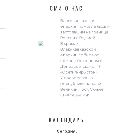
СМИ О НАС
Владикавказская
епархия помогла людям,
застрявшим на границе
России с Грузией
В храмах
Владикавказской
епархии собирают
помощь беженцам с
Донбасса. сюжет ТК
«Осетия-Ирыстон»
У православных
республики начался
Великий Пост. Сюжет
ГТРК "АЛАНИЯ"
КАЛЕНДАРЬ
Сегодня,