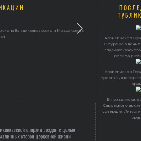
ИКАЦИИ
ПОСЛЕ
ПУБЛИ
пископа Владикавказского и Моздокского
Архиепископ 
го)
Архиепископ Гер
Литургию в день 
Владикавказского
Иосифа (Чеп
Архиепископ Гер
престольные торже
хра
В праздник свя
Саровского архие
совершил Литурги
хра
кавказской епархии создан c целью
различных сторон церковной жизни