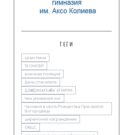
ТЕГИ
храм Нины
19 ОМСБР
военная полиция
День спасателя
ДЗӔУДЖЫХЪӔУЫ ЕПАРХИ
Чин умовения ног
Часовня в честь Рождества Пресвятой
Богородицы
церемония награждения
ОВЦС