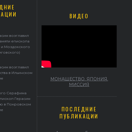
ДНИЕ
КАЦИИ
ВИДЕО
Герасим возглавил престольные торжества в Ильинском храме
асим возглавил
памяти епископа
 и Моздокского
иговского)
асим возглавил
ства в Ильинском
ме
МОНАШЕСТВО. ЯПОНИЯ.
МИССИЯ
того Серафима
пископ Герасим
ю в Покровском
ПОСЛЕДНИЕ
ме
ПУБЛИКАЦИИ