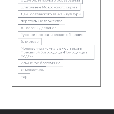
отдел религиозного образования
Благочиние Моздокского округа
День осетинского языка и культуры
перстольные торжества
о. Георгий Дзеранов
Русское географическое общество
Эльхотово
Молитвенная комната в честь иконы
Пресвятой Богородицы «Помощница в
родах»
Ильинское благочиние
ж. монастырь
Нар