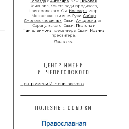
Горазда
и
Ангеляра
. Блж.
Николая
Кочанова, Христа ради юродивого,
Новгородского. Свт.
Иоасафа
, митр.
Московского и всея Руси.
Собор
Смоленских святых
. Сщмч.
Амвросия
, еп.
Сарапульского. Сщмч.
Платона
и
Пантелеимона
пресвитера. Сщмч.
Иоанна
пресвитера.
Поста нет.
ЦЕНТР ИМЕНИ
И. ЧЕПИГОВСКОГО
Центр имени И. Чепиговского
ПОЛЕЗНЫЕ ССЫЛКИ