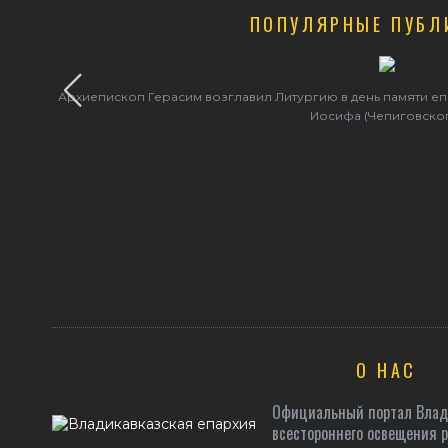
ПОПУЛЯРНЫЕ ПУБЛ
Архиепископ Герасим возглавил Литургию в день памяти е
Иосифа (Чепиговско
О НАС
Официальный портал Влади
всестороннего освещения 