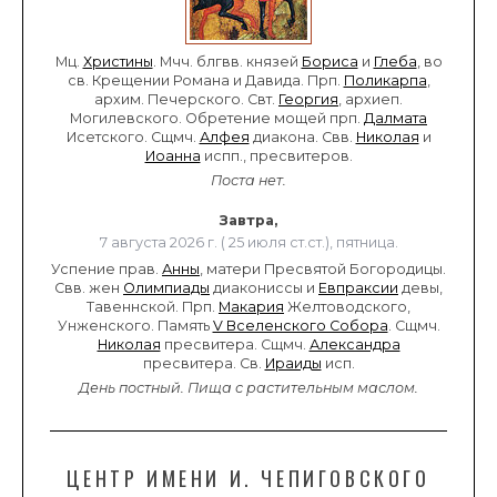
Мц.
Христины
. Мчч. блгвв. князей
Бориса
и
Глеба
, во
св. Крещении Романа и Давида. Прп.
Поликарпа
,
архим. Печерского. Свт.
Георгия
, архиеп.
Могилевского. Обретение мощей прп.
Далмата
Исетского. Сщмч.
Алфея
диакона. Свв.
Николая
и
Иоанна
испп., пресвитеров.
Поста нет.
Завтра,
7 августа 2026 г. ( 25 июля ст.ст.), пятница.
Успение прав.
Анны
, матери Пресвятой Богородицы.
Свв. жен
Олимпиады
диакониссы и
Евпраксии
девы,
Тавеннской. Прп.
Макария
Желтоводского,
Унженского. Память
V Вселенского Собора
. Сщмч.
Николая
пресвитера. Сщмч.
Александра
пресвитера. Св.
Ираиды
исп.
День постный.
Пища с растительным маслом.
ЦЕНТР ИМЕНИ И. ЧЕПИГОВСКОГО