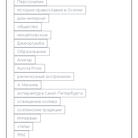
Персоналии
История православия в Осетии
дом-интернат
общество
михайловское
Джеоргуыба
Образование
Алагир
Aurora Prize
религиозный экстремизм
А. Мачнев
аспирантура Санкт-Петербурга
освящение колива
осетинские традиции
Интервью
статьи
1992