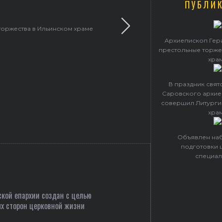
ПУБЛИ
торжества в Ильинском храме
В праздник святого Сер
Архиепископ Гер
престольные торже
хра
В праздник свя
Саровского архие
совершил Литурги
хра
Объявлен наб
подготовки 
специал
кой епархии создан c целью
х сторон церковной жизни