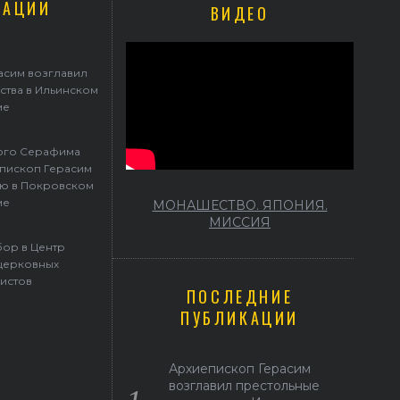
КАЦИИ
ВИДЕО
афима Саровского архиепископ Герасим совершил Литургию в Покр
храме
асим возглавил
ства в Ильинском
ме
того Серафима
пископ Герасим
ю в Покровском
ме
МОНАШЕСТВО. ЯПОНИЯ.
МИССИЯ
ор в Центр
церковных
истов
ПОСЛЕДНИЕ
ПУБЛИКАЦИИ
Архиепископ Герасим
возглавил престольные