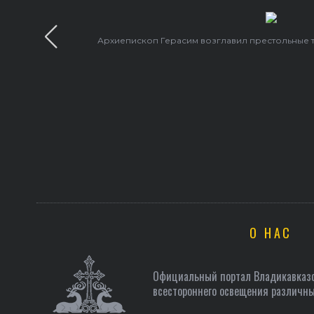
Архиепископ Герасим возглавил престольные 
О НАС
Официальный портал Владикавказс
всестороннего освещения различны