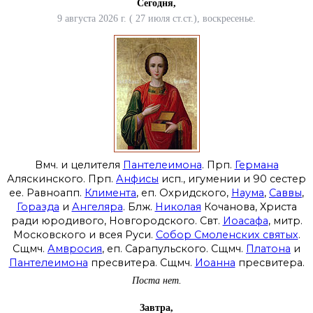
Сегодня,
9 августа 2026 г. ( 27 июля ст.ст.), воскресенье.
Вмч. и целителя
Пантелеимона
. Прп.
Германа
Аляскинского. Прп.
Анфисы
исп., игумении и 90 сестер
ее. Равноапп.
Климента
, еп. Охридского,
Наума
,
Саввы
,
Горазда
и
Ангеляра
. Блж.
Николая
Кочанова, Христа
ради юродивого, Новгородского. Свт.
Иоасафа
, митр.
Московского и всея Руси.
Собор Смоленских святых
.
Сщмч.
Амвросия
, еп. Сарапульского. Сщмч.
Платона
и
Пантелеимона
пресвитера. Сщмч.
Иоанна
пресвитера.
Поста нет.
Завтра,