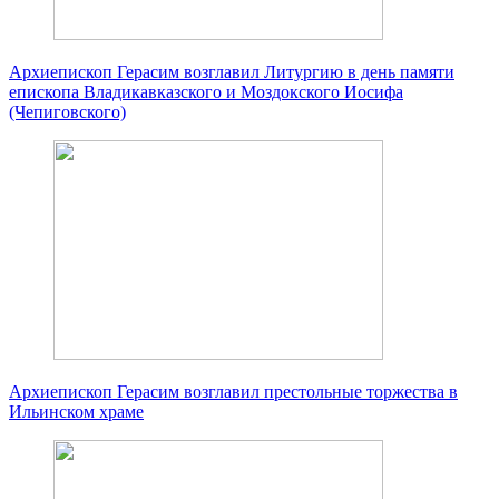
Архиепископ Герасим возглавил Литургию в день памяти
епископа Владикавказского и Моздокского Иосифа
(Чепиговского)
Архиепископ Герасим возглавил престольные торжества в
Ильинском храме