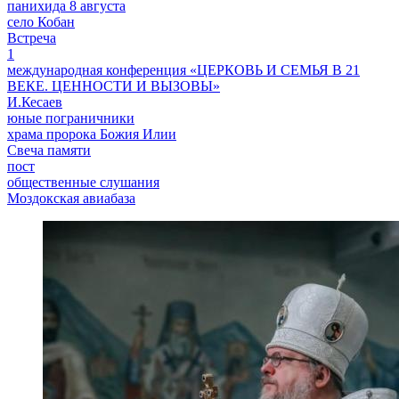
панихида 8 августа
село Кобан
Встреча
1
международная конференция «ЦЕРКОВЬ И СЕМЬЯ В 21
ВЕКЕ. ЦЕННОСТИ И ВЫЗОВЫ»
И.Кесаев
юные пограничники
храма пророка Божия Илии
Свеча памяти
пост
общественные слушания
Моздокская авиабаза