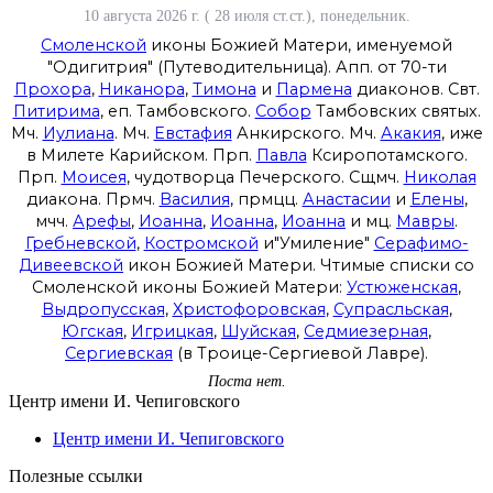
10 августа 2026 г. ( 28 июля ст.ст.), понедельник.
Смоленской
иконы Божией Матери, именуемой
"Одигитрия" (Путеводительница). Апп. от 70-ти
Прохора
,
Никанора
,
Тимона
и
Пармена
диаконов. Свт.
Питирима
, еп. Тамбовского.
Собор
Тамбовских святых.
Мч.
Иулиана
. Мч.
Евстафия
Анкирского. Мч.
Акакия
, иже
в Милете Карийском. Прп.
Павла
Ксиропотамского.
Прп.
Моисея
, чудотворца Печерского. Сщмч.
Николая
диакона. Прмч.
Василия
, прмцц.
Анастасии
и
Елены
,
мчч.
Арефы
,
Иоанна
,
Иоанна
,
Иоанна
и мц.
Мавры
.
Гребневской
,
Костромской
и"Умиление"
Серафимо-
Дивеевской
икон Божией Матери. Чтимые списки со
Смоленской иконы Божией Матери:
Устюженская
,
Выдропусская
,
Христофоровская
,
Супрасльская
,
Югская
,
Игрицкая
,
Шуйская
,
Седмиезерная
,
Сергиевская
(в Троице-Сергиевой Лавре).
Поста нет.
Центр имени И. Чепиговского
Центр имени И. Чепиговского
Полезные ссылки