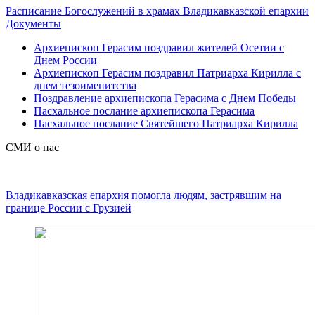
Расписание Богослужений в храмах Владикавказской епархии
Документы
Архиепископ Герасим поздравил жителей Осетии с
Днем России
Архиепископ Герасим поздравил Патриарха Кирилла с
днем тезоименитства
Поздравление архиепископа Герасима с Днем Победы
Пасхальное послание архиепископа Герасима
Пасхальное послание Святейшего Патриарха Кирилла
СМИ о нас
Владикавказская епархия помогла людям, застрявшим на
границе России с Грузией