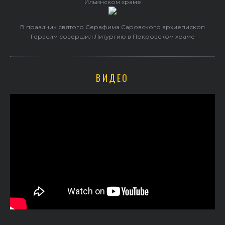
Ильинском храме
В праздник святого Серафима Саровского архиепископ
Герасим совершил Литургию в Покровском храме
ВИДЕО