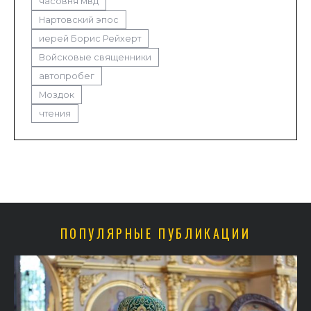
часовня мвд
Нартовский эпос
иерей Борис Рейхерт
Войсковые священники
автопробег
Моздок
чтения
ПОПУЛЯРНЫЕ ПУБЛИКАЦИИ