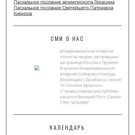
Пасхальное послание архиепископа Герасима
Пасхальное послание Святейшего Патриарха
Кирилла
СМИ О НАС
Владикавказская епархия
помогла людям, застрявшим
на границе России с Грузией
В храмах Владикавказской
епархии собирают помощь
беженцам с Донбасса. сюжет
ТК «Осетия-Ирыстон»
У православных республики
начался Великий Пост. Сюжет
ГТРК "АЛАНИЯ"
КАЛЕНДАРЬ