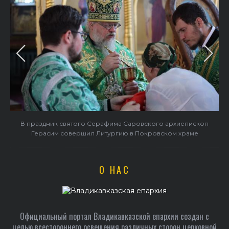
пископ
Архиепископ Герасим возглавил Литургию в день памят
раме
епископа Владикавказского и Моздокского Иосифа
(Чепиговского)
О НАС
Официальный портал Владикавказской епархии создан c
целью всестороннего освещения различных сторон церковной