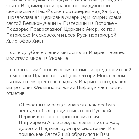
Свято-Владимирской православной духовной
семинарии в Нью-Йорке протоиерей Чад Хатфилд
(Православная Церковь в Америке) и клирик храма
святой Великомученицы Екатерины на Всполье –
Подворье Православной Церкви в Америке при
Патриархе Московском и всея Руси протоиерей
Христофор Хилл.
После сугубой ектении митрополит Иларион вознес
молитву о мире на Украине.
По окончании богослужения от имени представителей
Поместных Православных Церквей при Московском
Патриаршем престоле владыку Илариона поздравил
митрополит Филиппопольский Нифон, в частности,
отметив:
«Я счастлив, и расцениваю это как особую
честь, что был среди епископов Русской
Церкви во главе с приснопамятным
Патриархом Алексием, возложивших на Вас,
дорогой Владыка, руки при хиротонии. И я
помню, как Святейший обратился к Вам