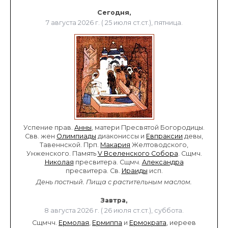
Сегодня,
7 августа 2026 г. ( 25 июля ст.ст.), пятница.
Успение прав.
Анны
, матери Пресвятой Богородицы.
Свв. жен
Олимпиады
диакониссы и
Евпраксии
девы,
Тавеннской. Прп.
Макария
Желтоводского,
Унженского. Память
V Вселенского Собора
. Сщмч.
Николая
пресвитера. Сщмч.
Александра
пресвитера. Св.
Ираиды
исп.
День постный.
Пища с растительным маслом.
Завтра,
8 августа 2026 г. ( 26 июля ст.ст.), суббота.
Сщмчч.
Ермолая
,
Ермиппа
и
Ермократа
, иереев