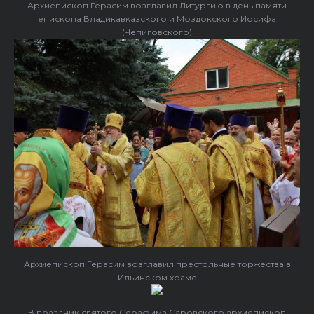
Архиепископ Герасим возглавил Литургию в день памяти
епископа Владикавказского и Моздокского Иосифа
(Чепиговского)
Архиепископ Герасим возглавил престольные торжества в
Ильинском храме
В праздник святого Серафима Саровского архиепископ