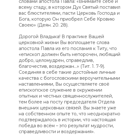
словами апостола Павла: «Внимайте себе и
всему стаду, в котором Дух Святый поставил
вас блюстителями, пасти Церковь Господа и
Бога, которую Он приобрел Себе Кровию
Своею» (Деян. 20. 28).
Дорогой Владыка! В практике Вашей
церковной жизни Вы воплощаете слова
апостола Павла из его послания к Титу, что
«епископ должен быть непорочен, любящий
добро, целомудрен, справедлив,
благочестив, воздержан…» (Тит. 1. 7-9).
Соединяя в себе такие достойные личные
качества с богословскими вероучительными
наставлениями, Вы осуществляете своё
епископское служение в окружении
опытных и честных священнослужителей,
тем более на посту председателя Отдела
внешних церковных связей. Вы знаете уже
на собственном опыте то, что неоднократно
подтверждалось в истории, что настоящая
победа во всём – это результат мудрости,
справедливости и воздержания».