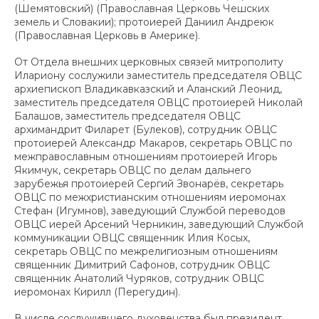
(Шемятовский) (Православная Церковь Чешских
земель и Словакии); протоиерей Даниил Андреюк
(Православная Церковь в Америке).
От Отдела внешних церковных связей митрополиту
Илариону сослужили заместитель председателя ОВЦС
архиепископ Владикавказский и Аланский Леонид,
заместитель председателя ОВЦС протоиерей Николай
Балашов, заместитель председателя ОВЦС
архимандрит Филарет (Булеков), сотрудник ОВЦС
протоиерей Александр Макаров, секретарь ОВЦС по
межправославным отношениям протоиерей Игорь
Якимчук, секретарь ОВЦС по делам дальнего
зарубежья протоиерей Сергий Звонарёв, секретарь
ОВЦС по межхристианским отношениям иеромонах
Стефан (Игумнов), заведующий Службой переводов
ОВЦС иерей Арсений Черникин, заведующий Службой
коммуникации ОВЦС священник Илия Косых,
секретарь ОВЦС по межрелигиозным отношениям
священник Димитрий Сафонов, сотрудник ОВЦС
священник Анатолий Чуряков, сотрудник ОВЦС
иеромонах Кирилл (Перегудин).
В числе сослужившего духовенства был президент