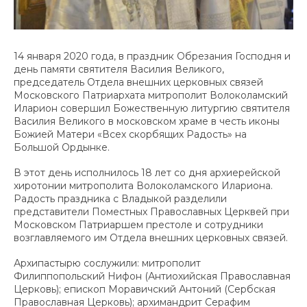
14 января 2020 года, в праздник Обрезания Господня и
день памяти святителя Василия Великого,
председатель Отдела внешних церковных связей
Московского Патриархата митрополит Волоколамский
Иларион совершил Божественную литургию святителя
Василия Великого в московском храме в честь иконы
Божией Матери «Всех скорбящих Радость» на
Большой Ордынке.
В этот день исполнилось 18 лет со дня архиерейской
хиротонии митрополита Волоколамского Илариона.
Радость праздника с Владыкой разделили
представители Поместных Православных Церквей при
Московском Патриаршем престоле и сотрудники
возглавляемого им Отдела внешних церковных связей.
Архипастырю сослужили: митрополит
Филиппопольский Нифон (Антиохийская Православная
Церковь); епископ Моравичский Антоний (Сербская
Православная Церковь); архимандрит Серафим