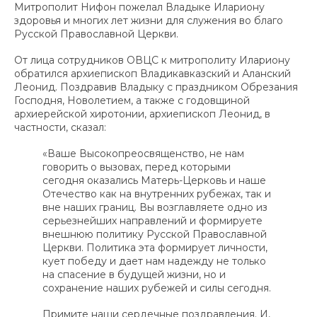
Митрополит Нифон пожелал Владыке Илариону
здоровья и многих лет жизни для служения во благо
Русской Православной Церкви.
От лица сотрудников ОВЦС к митрополиту Илариону
обратился архиепископ Владикавказский и Аланский
Леонид. Поздравив Владыку с праздником Обрезания
Господня, Новолетием, а также с годовщиной
архиерейской хиротонии, архиепископ Леонид, в
частности, сказал:
«Ваше Высокопреосвященство, не нам
говорить о вызовах, перед которыми
сегодня оказались Матерь-Церковь и наше
Отечество как на внутренних рубежах, так и
вне наших границ. Вы возглавляете одно из
серьезнейших направлений и формируете
внешнюю политику Русской Православной
Церкви. Политика эта формирует личности,
кует победу и дает нам надежду не только
на спасение в будущей жизни, но и
сохранение наших рубежей и силы сегодня.
Примите наши сердечные поздравления. И,