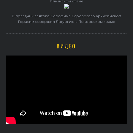
Ильинском храме
В праздник святого Серафима Саровского архиепископ
Герасим совершил Литургию в Покровском храме
ВИДЕО