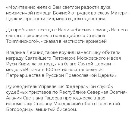
«Молитвенно желаю Вам светлой радости духа,
неизменной помощи Божией в трудах во славу Матери-
Церкви, крепости сил, мира и долгоденствия.
Да пребывает всегда с Вами небесная помощь Вашего
святого покровителя преподобного Стефана
Триглийского!», - сказал в частности архиерей.
Владыка Леонид также вручил наместнику обители
награду Святейшего Патриарха Московского и всея
Руси Кирилла за труды на благо Святой Церкви -
медаль «В память 100-летия восстановления
Патриаршества в Русской Православной Церкви».
Руководитель Управления Федеральной службы
судебных приставов по Республике Северная Осетия-
Алания Светлана Гацоева преподнесла в дар
иеромонаху Стефану Моздокский образ Пресвятой
Богородицы, вышитый бисером.