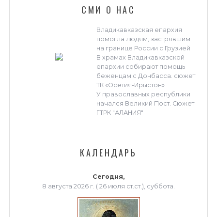
СМИ О НАС
Владикавказская епархия
помогла людям, застрявшим
на границе России с Грузией
В храмах Владикавказской
епархии собирают помощь
беженцам с Донбасса. сюжет
ТК «Осетия-Ирыстон»
У православных республики
начался Великий Пост. Сюжет
ГТРК "АЛАНИЯ"
КАЛЕНДАРЬ
Сегодня,
8 августа 2026 г. ( 26 июля ст.ст.), суббота.