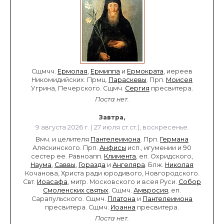
Сщмчч.
Ермолая
,
Ермиппа
и
Ермократа
, иереев
Никомидийских. Прмц.
Параскевы
. Прп.
Моисея
Угрина, Печерского. Сщмч.
Сергия
пресвитера.
Поста нет.
Завтра,
9 августа 2026 г. ( 27 июля ст.ст.), воскресенье.
Вмч. и целителя
Пантелеимона
. Прп.
Германа
Аляскинского. Прп.
Анфисы
исп., игумении и 90
сестер ее. Равноапп.
Климента
, еп. Охридского,
Наума
,
Саввы
,
Горазда
и
Ангеляра
. Блж.
Николая
Кочанова, Христа ради юродивого, Новгородского.
Свт.
Иоасафа
, митр. Московского и всея Руси.
Собор
Смоленских святых
. Сщмч.
Амвросия
, еп.
Сарапульского. Сщмч.
Платона
и
Пантелеимона
пресвитера. Сщмч.
Иоанна
пресвитера.
Поста нет.