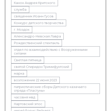
Канон Андрея Критского
служба
священник Иоанн Гусов
Конкурс детского творчества
г. Моздок
Александро-Невская Лавра
Рождественский спектакль
отдел по взаимодействию с Вооруженными
силами
Светлая пятница
святой Спиридон Тримифунтский
марка
возложение 22 июня 2023
патриотические сборы Детского казачьего
отряда «Пластуны»
часовня мвд
Нартовский эпос
иерей Борис Рейхерт