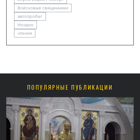
Войсковые священники
автопробег
Моздок
чтения
ПОПУЛЯРНЫЕ ПУБЛИКАЦИИ