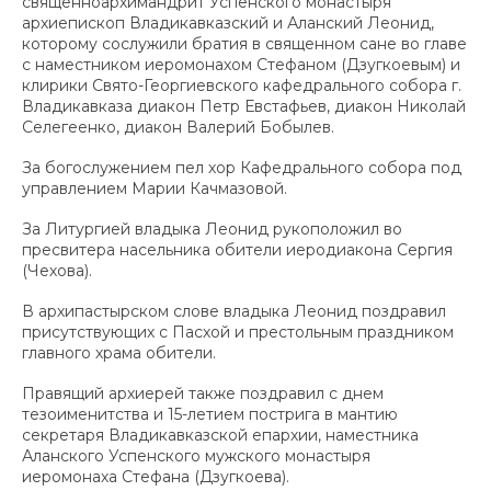
священноархимандрит Успенского монастыря
архиепископ Владикавказский и Аланский Леонид,
которому сослужили братия в священном сане во главе
с наместником иеромонахом Стефаном (Дзугкоевым) и
клирики Свято-Георгиевского кафедрального собора г.
Владикавказа диакон Петр Евстафьев, диакон Николай
Селегеенко, диакон Валерий Бобылев.
За богослужением пел хор Кафедрального собора под
управлением Марии Качмазовой.
За Литургией владыка Леонид рукоположил во
пресвитера насельника обители иеродиакона Сергия
(Чехова).
В архипастырском слове владыка Леонид поздравил
присутствующих с Пасхой и престольным праздником
главного храма обители.
Правящий архиерей также поздравил с днем
тезоименитства и 15-летием пострига в мантию
секретаря Владикавказской епархии, наместника
Аланского Успенского мужского монастыря
иеромонаха Стефана (Дзугкоева).