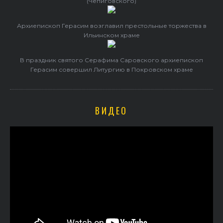
(Чепиговского)
Архиепископ Герасим возглавил престольные торжества в
Ильинском храме
В праздник святого Серафима Саровского архиепископ
Герасим совершил Литургию в Покровском храме
ВИДЕО