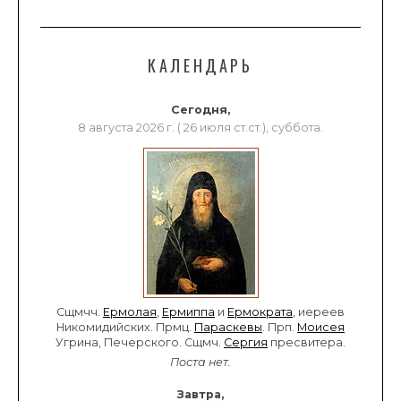
КАЛЕНДАРЬ
Сегодня,
8 августа 2026 г. ( 26 июля ст.ст.), суббота.
Сщмчч.
Ермолая
,
Ермиппа
и
Ермократа
, иереев
Никомидийских. Прмц.
Параскевы
. Прп.
Моисея
Угрина, Печерского. Сщмч.
Сергия
пресвитера.
Поста нет.
Завтра,