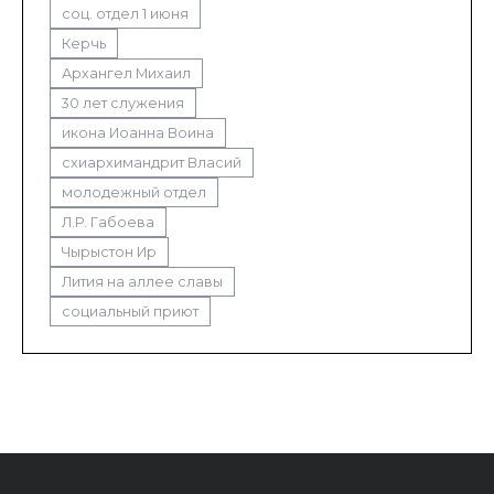
соц. отдел 1 июня
Керчь
Архангел Михаил
30 лет служения
икона Иоанна Воина
схиархимандрит Власий
молодежный отдел
Л.Р. Габоева
Чырыстон Ир
Лития на аллее славы
социальный приют