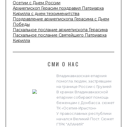
Осетии с Днем России
Архиепископ Герасим поздравил Патриарха
Кирилла с днем тезоименитства
Поздравление архиепископа Герасима с Днем
Победы
Пасхальное послание архиепископа Герасима
Пасхальное послание Святейшего Патриарха
Кирилла
СМИ О НАС
Владикавказская епархия
помогла людям, застрявшим
на границе России с Грузией
В храмах Владикавказской
епархии собирают помощь
беженцам с Донбасса. сюжет
ТК «Осетия-Ирыстон»
У православных республики
начался Великий Пост. Сюжет
ГТРК "АЛАНИЯ"