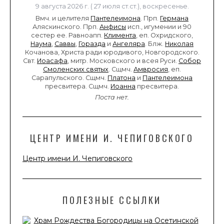
9 августа 2026 г. ( 27 июля ст.ст.), воскресенье.
Вмч. и целителя
Пантелеимона
. Прп.
Германа
Аляскинского. Прп.
Анфисы
исп., игумении и 90
сестер ее. Равноапп.
Климента
, еп. Охридского,
Наума
,
Саввы
,
Горазда
и
Ангеляра
. Блж.
Николая
Кочанова, Христа ради юродивого, Новгородского.
Свт.
Иоасафа
, митр. Московского и всея Руси.
Собор
Смоленских святых
. Сщмч.
Амвросия
, еп.
Сарапульского. Сщмч.
Платона
и
Пантелеимона
пресвитера. Сщмч.
Иоанна
пресвитера.
Поста нет.
ЦЕНТР ИМЕНИ И. ЧЕПИГОВСКОГО
Центр имени И. Чепиговского
ПОЛЕЗНЫЕ ССЫЛКИ