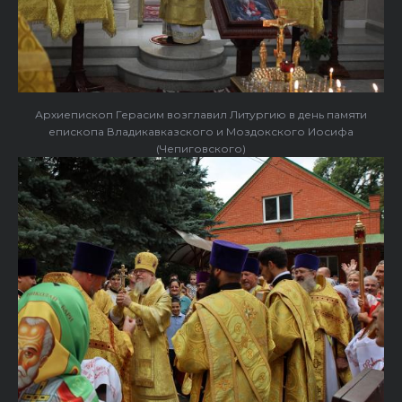
Архиепископ Герасим возглавил Литургию в день памяти
епископа Владикавказского и Моздокского Иосифа
(Чепиговского)