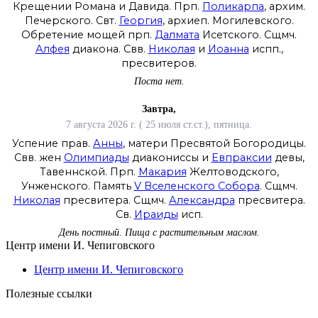
Крещении Романа и Давида. Прп.
Поликарпа
, архим.
Печерского. Свт.
Георгия
, архиеп. Могилевского.
Обретение мощей прп.
Далмата
Исетского. Сщмч.
Алфея
диакона. Свв.
Николая
и
Иоанна
испп.,
пресвитеров.
Поста нет.
Завтра,
7 августа 2026 г. ( 25 июля ст.ст.), пятница.
Успение прав.
Анны
, матери Пресвятой Богородицы.
Свв. жен
Олимпиады
диакониссы и
Евпраксии
девы,
Тавеннской. Прп.
Макария
Желтоводского,
Унженского. Память
V Вселенского Собора
. Сщмч.
Николая
пресвитера. Сщмч.
Александра
пресвитера.
Св.
Ираиды
исп.
День постный.
Пища с растительным маслом.
Центр имени И. Чепиговского
Центр имени И. Чепиговского
Полезные ссылки