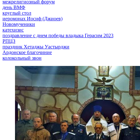
межрелигиозный форум
день ВМФ
круглый стол
иеромонах Иосиф (Джиоев)
Новомученики
катехизис
поздравление с днем победы владыка Герасим 2023
РПЦЗ
праздник Хетаджы Уастырджи
Ардонское благочиние
колокольный звон