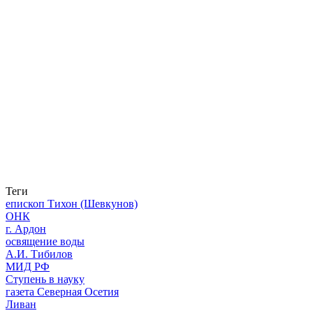
Теги
епископ Тихон (Шевкунов)
ОНК
г. Ардон
освящение воды
А.И. Тибилов
МИД РФ
Ступень в науку
газета Северная Осетия
Ливан