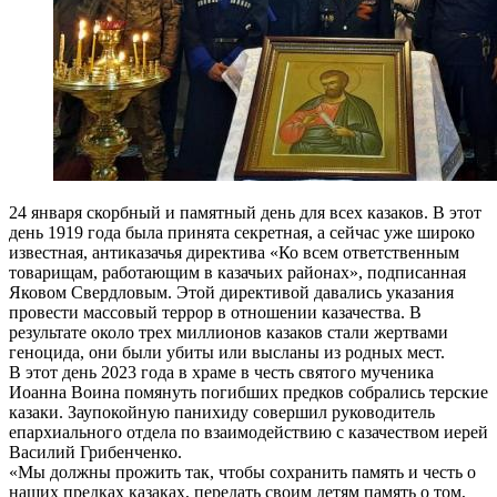
24 января скорбный и памятный день для всех казаков. В этот
день 1919 года была принята секретная, а сейчас уже широко
известная, антиказачья директива «Ко всем ответственным
товарищам, работающим в казачьих районах», подписанная
Яковом Свердловым. Этой директивой давались указания
провести массовый террор в отношении казачества. В
результате около трех миллионов казаков стали жертвами
геноцида, они были убиты или высланы из родных мест.
В этот день 2023 года в храме в честь святого мученика
Иоанна Воина помянуть погибших предков собрались терские
казаки. Заупокойную панихиду совершил руководитель
епархиального отдела по взаимодействию с казачеством иерей
Василий Грибенченко.
«Мы должны прожить так, чтобы сохранить память и честь о
наших предках казаках, передать своим детям память о том,