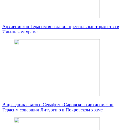
Архиепископ Герасим возглавил престольные торжества в
Ильинском храме
В праздник святого Серафима Саровского архиепископ
Герасим совершил Литургию в Покровском храме