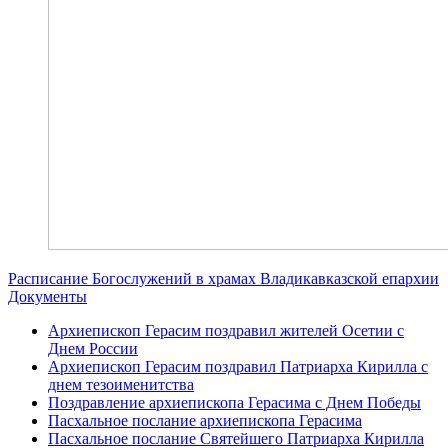
Расписание Богослужений в храмах Владикавказской епархии
Документы
Архиепископ Герасим поздравил жителей Осетии с
Днем России
Архиепископ Герасим поздравил Патриарха Кирилла с
днем тезоименитства
Поздравление архиепископа Герасима с Днем Победы
Пасхальное послание архиепископа Герасима
Пасхальное послание Святейшего Патриарха Кирилла