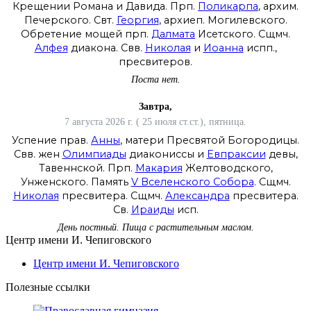
Крещении Романа и Давида. Прп.
Поликарпа
, архим.
Печерского. Свт.
Георгия
, архиеп. Могилевского.
Обретение мощей прп.
Далмата
Исетского. Сщмч.
Алфея
диакона. Свв.
Николая
и
Иоанна
испп.,
пресвитеров.
Поста нет.
Завтра,
7 августа 2026 г. ( 25 июля ст.ст.), пятница.
Успение прав.
Анны
, матери Пресвятой Богородицы.
Свв. жен
Олимпиады
диакониссы и
Евпраксии
девы,
Тавеннской. Прп.
Макария
Желтоводского,
Унженского. Память
V Вселенского Собора
. Сщмч.
Николая
пресвитера. Сщмч.
Александра
пресвитера.
Св.
Ираиды
исп.
День постный.
Пища с растительным маслом.
Центр имени И. Чепиговского
Центр имени И. Чепиговского
Полезные ссылки