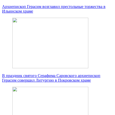
Архиепископ Герасим возглавил престольные торжества в
Ильинском храме
В праздник святого Серафима Саровского архиепископ
Герасим совершил Литургию в Покровском храме