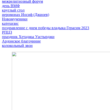
межрелигиозный форум
день ВМФ
круглый стол
иеромонах Иосиф (Джиоев)
Новомученики
катехизис
поздравление с днем победы владыка Герасим 2023
РПЦЗ
праздник Хетаджы Уастырджи
Ардонское благочиние
колокольный звон