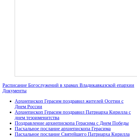
Расписание Богослужений в храмах Владикавказской епархии
Документы
Архиепископ Герасим поздравил жителей Осетии с
Днем России
Архиепископ Герасим поздравил Патриарха Кирилла с
днем тезоименитства
Поздравление архиепископа Герасима с Днем Победы
Пасхальное послание архиепископа Герасима
Пасхальное послание Святейшего Патриарха Кирилла