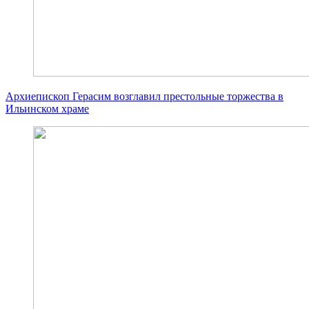
Архиепископ Герасим возглавил престольные торжества в
Ильинском храме