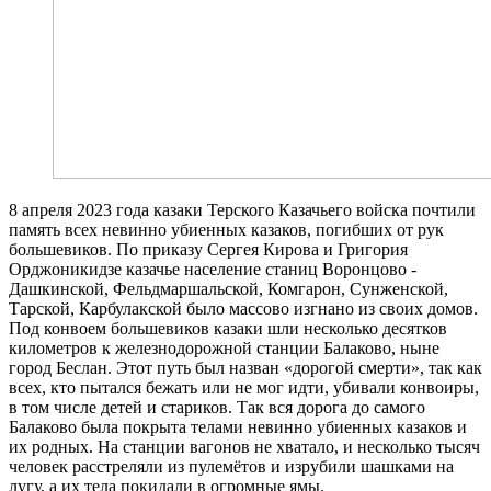
8 апреля 2023 года казаки Терского Казачьего войска почтили
память всех невинно убиенных казаков, погибших от рук
большевиков. По приказу Сергея Кирова и Григория
Орджоникидзе казачье население станиц Воронцово -
Дашкинской, Фельдмаршальской, Комгарон, Сунженской,
Тарской, Карбулакской было массово изгнано из своих домов.
Под конвоем большевиков казаки шли несколько десятков
километров к железнодорожной станции Балаково, ныне
город Беслан. Этот путь был назван «дорогой смерти», так как
всех, кто пытался бежать или не мог идти, убивали конвоиры,
в том числе детей и стариков. Так вся дорога до самого
Балаково была покрыта телами невинно убиенных казаков и
их родных. На станции вагонов не хватало, и несколько тысяч
человек расстреляли из пулемётов и изрубили шашками на
лугу, а их тела покидали в огромные ямы.