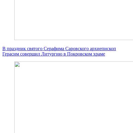
В праздник святого Серафима Саровского архиепископ
Герасим совершил Литургию в Покровском храме