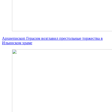
Архиепископ Герасим возглавил престольные торжества в
Ильинском храме