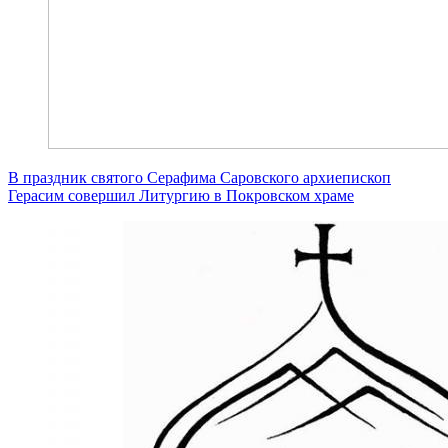
В праздник святого Серафима Саровского архиепископ
Герасим совершил Литургию в Покровском храме