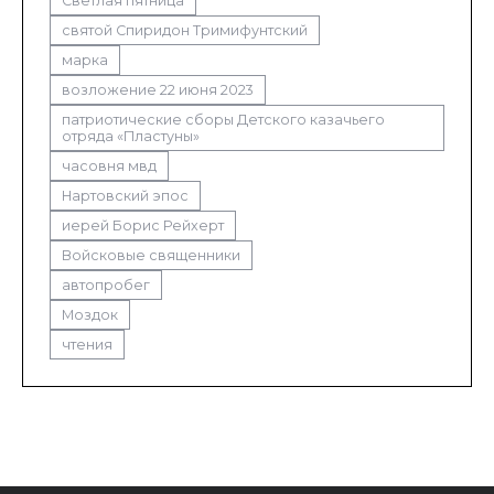
Светлая пятница
святой Спиридон Тримифунтский
марка
возложение 22 июня 2023
патриотические сборы Детского казачьего
отряда «Пластуны»
часовня мвд
Нартовский эпос
иерей Борис Рейхерт
Войсковые священники
автопробег
Моздок
чтения