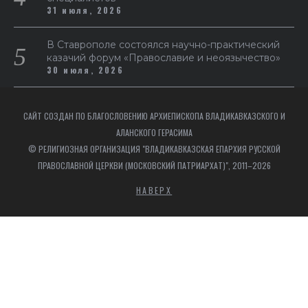
31 июля, 2026
В Ставрополе состоялся научно-практический
казачий форум «Православие и неоязычество»
30 июля, 2026
САЙТ СОЗДАН ПО БЛАГОСЛОВЕНИЮ АРХИЕПИСКОПА ВЛАДИКАВКАЗСКОГО И
АЛАНСКОГО ГЕРАСИМА
© РЕЛИГИОЗНАЯ ОРГАНИЗАЦИЯ "ВЛАДИКАВКАЗСКАЯ ЕПАРХИЯ РУССКОЙ
ПРАВОСЛАВНОЙ ЦЕРКВИ (МОСКОВСКИЙ ПАТРИАРХАТ)", 2011–2026
НАВЕРХ