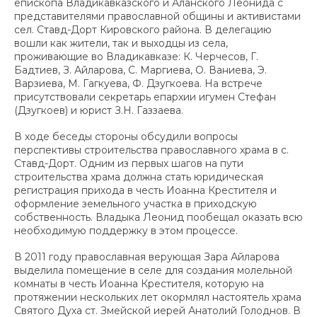
епископа Владикавказского и Аланского Леонида с
представителями православной общины и активистами
сел. Ставд-Дорт Кировского района. В делегацию
вошли как жители, так и выходцы из села,
проживающие во Владикавказе: К. Черчесов, Г.
Бадтиев, З. Айларова, С. Маргиева, О. Ваниева, Э.
Варзиева, М. Гагкуева, Ф. Дзугкоева. На встрече
присутствовали секретарь епархии игумен Стефан
(Дзугкоев) и юрист З.Н. Газзаева.
В ходе беседы стороны обсудили вопросы
перспективы строительства православного храма в с.
Ставд-Дорт. Одним из первых шагов на пути
строительства храма должна стать юридическая
регистрация прихода в честь Иоанна Крестителя и
оформление земельного участка в приходскую
собственность. Владыка Леонид пообещал оказать всю
необходимую поддержку в этом процессе.
В 2011 году православная верующая Зара Айларова
выделила помещение в селе для создания молельной
комнаты в честь Иоанна Крестителя, которую на
протяжении нескольких лет окормлял настоятель храма
Святого Духа ст. Змейской иерей Анатолий Голоднов. В