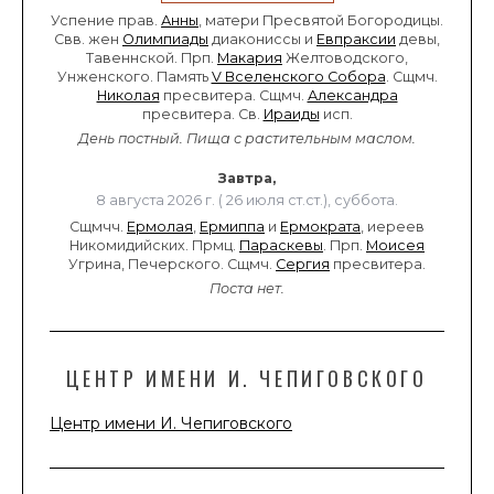
Успение прав.
Анны
, матери Пресвятой Богородицы.
Свв. жен
Олимпиады
диакониссы и
Евпраксии
девы,
Тавеннской. Прп.
Макария
Желтоводского,
Унженского. Память
V Вселенского Собора
. Сщмч.
Николая
пресвитера. Сщмч.
Александра
пресвитера. Св.
Ираиды
исп.
День постный.
Пища с растительным маслом.
Завтра,
8 августа 2026 г. ( 26 июля ст.ст.), суббота.
Сщмчч.
Ермолая
,
Ермиппа
и
Ермократа
, иереев
Никомидийских. Прмц.
Параскевы
. Прп.
Моисея
Угрина, Печерского. Сщмч.
Сергия
пресвитера.
Поста нет.
ЦЕНТР ИМЕНИ И. ЧЕПИГОВСКОГО
Центр имени И. Чепиговского