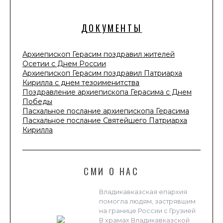
ДОКУМЕНТЫ
Архиепископ Герасим поздравил жителей
Осетии с Днем России
Архиепископ Герасим поздравил Патриарха
Кирилла с днем тезоименитства
Поздравление архиепископа Герасима с Днем
Победы
Пасхальное послание архиепископа Герасима
Пасхальное послание Святейшего Патриарха
Кирилла
СМИ О НАС
Владикавказская епархия
помогла людям, застрявшим
на границе России с Грузией
В храмах Владикавказской