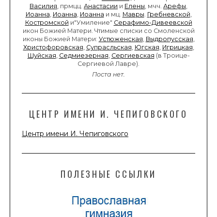
Василия
, прмцц.
Анастасии
и
Елены
, мчч.
Арефы
,
Иоанна
,
Иоанна
,
Иоанна
и мц.
Мавры
.
Гребневской
,
Костромской
и"Умиление"
Серафимо-Дивеевской
икон Божией Матери. Чтимые списки со Смоленской
иконы Божией Матери:
Устюженская
,
Выдропусская
,
Христофоровская
,
Супрасльская
,
Югская
,
Игрицкая
,
Шуйская
,
Седмиезерная
,
Сергиевская
(в Троице-
Сергиевой Лавре).
Поста нет.
ЦЕНТР ИМЕНИ И. ЧЕПИГОВСКОГО
Центр имени И. Чепиговского
ПОЛЕЗНЫЕ ССЫЛКИ