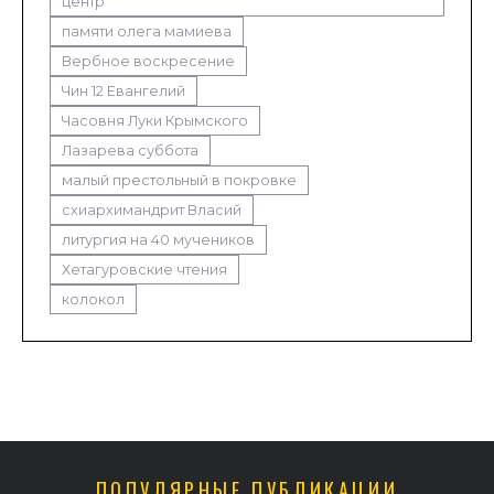
центр
памяти олега мамиева
Вербное воскресение
Чин 12 Евангелий
Часовня Луки Крымского
Лазарева суббота
малый престольный в покровке
схиархимандрит Власий
литургия на 40 мучеников
Хетагуровские чтения
колокол
ПОПУЛЯРНЫЕ ПУБЛИКАЦИИ