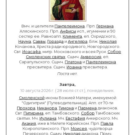
Вмч. и целителя
Пантелеимона
. Прп.
Германа
Аляскинского. Прп.
Анфисы
исп., игумении и 90
сестер ее. Равноапп.
Климента
, еп. Охридского,
Наума
,
Саввы
,
Горазда
и
Ангеляра
. Блж.
Николая
Кочанова, Христа ради юродивого, Новгородского.
Свт.
Иоасафа
, митр. Московского и всея Руси.
Собор
Смоленских святых
. Сщмч.
Амвросия
, еп.
Сарапульского. Сщмч.
Платона
и
Пантелеимона
пресвитера. Сщмч.
Иоанна
пресвитера.
Поста нет.
Завтра,
10 августа 2026 г. ( 28 июля ст.ст.), понедельник.
Смоленской
иконы Божией Матери, именуемой
"Одигитрия" (Путеводительница). Апп. от 70-ти
Прохора
,
Никанора
,
Тимона
и
Пармена
диаконов.
Свт.
Питирима
, еп. Тамбовского.
Собор
Тамбовских
святых. Мч.
Иулиана
. Мч.
Евстафия
Анкирского. Мч.
Акакия
, иже в Милете Карийском. Прп.
Павла
Ксиропотамского. Прп.
Моисея
, чудотворца
Печерского. Сщмч.
Николая
диакона. Прмч.