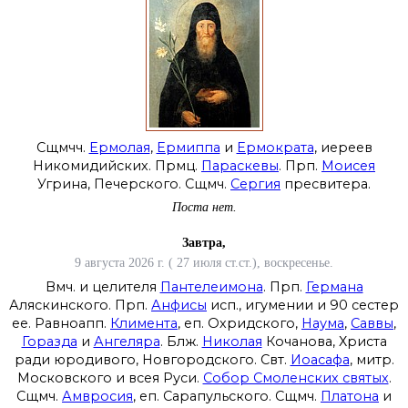
Сщмчч.
Ермолая
,
Ермиппа
и
Ермократа
, иереев
Никомидийских. Прмц.
Параскевы
. Прп.
Моисея
Угрина, Печерского. Сщмч.
Сергия
пресвитера.
Поста нет.
Завтра,
9 августа 2026 г. ( 27 июля ст.ст.), воскресенье.
Вмч. и целителя
Пантелеимона
. Прп.
Германа
Аляскинского. Прп.
Анфисы
исп., игумении и 90 сестер
ее. Равноапп.
Климента
, еп. Охридского,
Наума
,
Саввы
,
Горазда
и
Ангеляра
. Блж.
Николая
Кочанова, Христа
ради юродивого, Новгородского. Свт.
Иоасафа
, митр.
Московского и всея Руси.
Собор Смоленских святых
.
Сщмч.
Амвросия
, еп. Сарапульского. Сщмч.
Платона
и