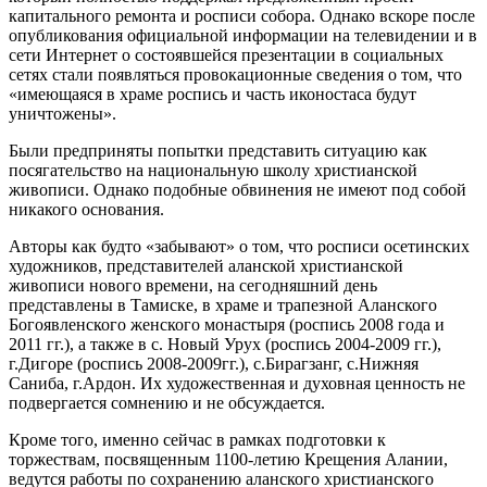
капитального ремонта и росписи собора. Однако вскоре после
опубликования официальной информации на телевидении и в
сети Интернет о состоявшейся презентации в социальных
сетях стали появляться провокационные сведения о том, что
«имеющаяся в храме роспись и часть иконостаса будут
уничтожены».
Были предприняты попытки представить ситуацию как
посягательство на национальную школу христианской
живописи. Однако подобные обвинения не имеют под собой
никакого основания.
Авторы как будто «забывают» о том, что росписи осетинских
художников, представителей аланской христианской
живописи нового времени, на сегодняшний день
представлены в Тамиске, в храме и трапезной Аланского
Богоявленского женского монастыря (роспись 2008 года и
2011 гг.), а также в с. Новый Урух (роспись 2004-2009 гг.),
г.Дигоре (роспись 2008-2009гг.), с.Бирагзанг, с.Нижняя
Саниба, г.Ардон. Их художественная и духовная ценность не
подвергается сомнению и не обсуждается.
Кроме того, именно сейчас в рамках подготовки к
торжествам, посвященным 1100-летию Крещения Алании,
ведутся работы по сохранению аланского христианского