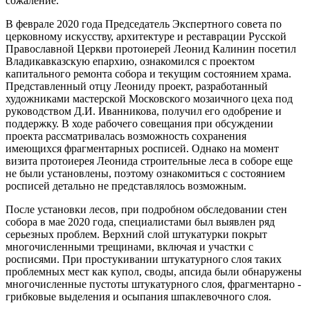
сожаление.
В феврале 2020 года Председатель Экспертного совета по
церковному искусству, архитектуре и реставрации Русской
Православной Церкви протоиерей Леонид Калинин посетил
Владикавказскую епархию, ознакомился с проектом
капитального ремонта собора и текущим состоянием храма.
Представленный отцу Леониду проект, разработанный
художниками мастерской Московского мозаичного цеха под
руководством Д.И. Иванникова, получил его одобрение и
поддержку. В ходе рабочего совещания при обсуждении
проекта рассматривалась возможность сохранения
имеющихся фрагментарных росписей. Однако на момент
визита протоиерея Леонида строительные леса в соборе еще
не были установлены, поэтому ознакомиться с состоянием
росписей детально не представлялось возможным.
После установки лесов, при подробном обследовании стен
собора в мае 2020 года, специалистами был выявлен ряд
серьезных проблем. Верхний слой штукатурки покрыт
многочисленными трещинами, включая и участки с
росписями. При простукивании штукатурного слоя таких
проблемных мест как купол, своды, апсида были обнаружены
многочисленные пустоты штукатурного слоя, фрагментарно -
грибковые выделения и осыпания шпаклевочного слоя.