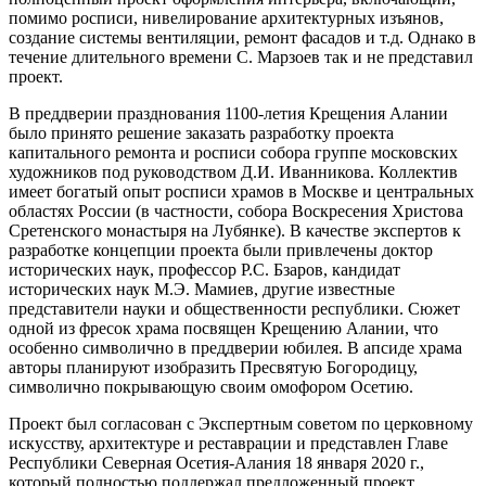
помимо росписи, нивелирование архитектурных изъянов,
создание системы вентиляции, ремонт фасадов и т.д. Однако в
течение длительного времени С. Марзоев так и не представил
проект.
В преддверии празднования 1100-летия Крещения Алании
было принято решение заказать разработку проекта
капитального ремонта и росписи собора группе московских
художников под руководством Д.И. Иванникова. Коллектив
имеет богатый опыт росписи храмов в Москве и центральных
областях России (в частности, собора Воскресения Христова
Сретенского монастыря на Лубянке). В качестве экспертов к
разработке концепции проекта были привлечены доктор
исторических наук, профессор Р.С. Бзаров, кандидат
исторических наук М.Э. Мамиев, другие известные
представители науки и общественности республики. Сюжет
одной из фресок храма посвящен Крещению Алании, что
особенно символично в преддверии юбилея. В апсиде храма
авторы планируют изобразить Пресвятую Богородицу,
символично покрывающую своим омофором Осетию.
Проект был согласован с Экспертным советом по церковному
искусству, архитектуре и реставрации и представлен Главе
Республики Северная Осетия-Алания 18 января 2020 г.,
который полностью поддержал предложенный проект