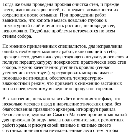
Тогда же была проведена пробная очистка стен, и прежде
всего, имеющихся росписей, на предмет возможности их
сохранения после отмывки. При проведении работ
выяснилось, что копоть въелась довольно глубоко в
штукатурный слой и очистить роспись, не повредив ее,
невозможно. Подобные проблемы встречаются по всем
стенам собора.
По мнению привлеченных специалистов, для исправления
ошибок необходим комплекс работ, включающий в себя,
прежде всего, демонтаж существующего штукатурного слоя и
полную перештукатурку поверхности практически всех стен
собора. Нужно качественно утеплить кровлю (сейчас
утепление отсутствует), урегулировать микроклимат с
помощью вентиляции, обеспечить температурно-
влажностный режим, что приведет к снижению застойных
зон и своевременному выведению продуктов горения.
В заключение, нельзя оставить без внимания тот факт, что
несколько месяцев назад в нарушение этических норм, без
благословения правящего архиерея, игнорируя правила
безопасности, художник Самсон Марзоев проник в закрытый
для прихожан (в виду начала подготовительных ремонтных
работ) храм, и рискуя своей жизнью и жизнью своего
спутника, поднялся на незакрепленные леса с тем, чтобы