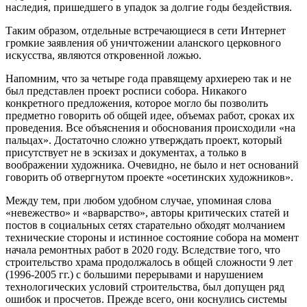
наследия, пришедшего в упадок за долгие годы бездействия.
Таким образом, отдельные встречающиеся в сети Интернет
громкие заявления об уничтожении аланского церковного
искусства, являются откровенной ложью.
Напомним, что за четыре года правящему архиерею так и не
был представлен проект росписи собора. Никакого
конкретного предложения, которое могло бы позволить
предметно говорить об общей идее, объемах работ, сроках их
проведения. Все объяснения и обоснования происходили «на
пальцах». Достаточно сложно утверждать проект, который
присутствует не в эскизах и документах, а только в
воображении художника. Очевидно, не было и нет оснований
говорить об отвергнутом проекте «осетинских художников».
Между тем, при любом удобном случае, упоминая слова
«невежество» и «варварство», авторы критических статей и
постов в социальных сетях старательно обходят молчанием
технические стороны и истинное состояние собора на момент
начала ремонтных работ в 2020 году. Вследствие того, что
строительство храма продолжалось в общей сложности 9 лет
(1996-2005 гг.) с большими перерывами и нарушением
технологических условий строительства, был допущен ряд
ошибок и просчетов. Прежде всего, они коснулись системы