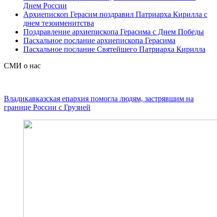
Днем России
Архиепископ Герасим поздравил Патриарха Кирилла с
днем тезоименитства
Поздравление архиепископа Герасима с Днем Победы
Пасхальное послание архиепископа Герасима
Пасхальное послание Святейшего Патриарха Кирилла
СМИ о нас
Владикавказская епархия помогла людям, застрявшим на
границе России с Грузией