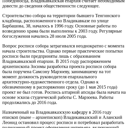
Победоносца, Владикавказская епархия считает необходимым
довести до сведения общественности следующее.
Строительство собора на территории бывшего Тенгинского
кладбища, расположенного во Владикавказе по улице
Барбашова, 38, началось в 1996 году. Основные работы по
возведению храма были выполнены к 2003 году. Регулярные
богослужения начались 28 июля 2005 года.
Вопрос росписи собора затрагивался неоднократно с момента
начала строительства. Однако первые практические попытки
росписи были предприняты лишь с образованием
Владикавказской епархии. В 2015 году распоряжением
архиепископа Зосимы разработка проекта росписи собора
была поручена Самсону Марзоеву, занимавшему на тот
момент должность руководителя епархиального
архитектурно-художественного отдела. Однако к
обозначенному в распоряжении сроку (до 1 мая 2015 года)
проект не был готов. Роспись алтарной апсиды была начата на
основе эскиза студенческой работы С. Марзоева. Работы
продолжались до 2016 года.
Назначенный на Владикавказскую кафедру в 2016 году
епископ (ныне – архиепископ) Владикавказский и Аланский
Леонид остановил процесс росписи и потребовал разработать
полноценный проект оформления интерьера, включающий,