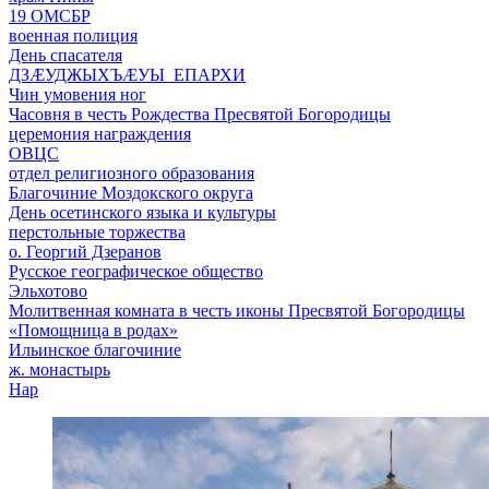
19 ОМСБР
военная полиция
День спасателя
ДЗӔУДЖЫХЪӔУЫ ЕПАРХИ
Чин умовения ног
Часовня в честь Рождества Пресвятой Богородицы
церемония награждения
ОВЦС
отдел религиозного образования
Благочиние Моздокского округа
День осетинского языка и культуры
перстольные торжества
о. Георгий Дзеранов
Русское географическое общество
Эльхотово
Молитвенная комната в честь иконы Пресвятой Богородицы
«Помощница в родах»
Ильинское благочиние
ж. монастырь
Нар