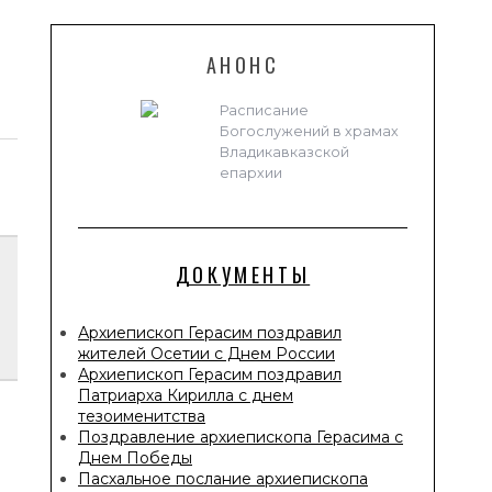
АНОНС
Расписание
Богослужений в храмах
Владикавказской
епархии
ДОКУМЕНТЫ
Архиепископ Герасим поздравил
жителей Осетии с Днем России
Архиепископ Герасим поздравил
Патриарха Кирилла с днем
тезоименитства
Поздравление архиепископа Герасима с
Днем Победы
Пасхальное послание архиепископа