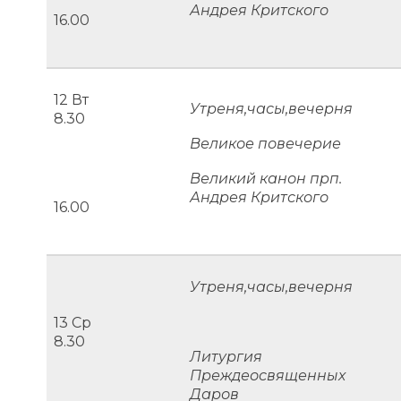
Андрея Критского
16.00
12 Вт
Утреня,часы,вечерня
8.30
Великое повечерие
Великий канон прп.
Андрея Критского
16.00
Утреня,часы,вечерня
13 Ср
8.30
Литургия
Преждеосвященных
Даров