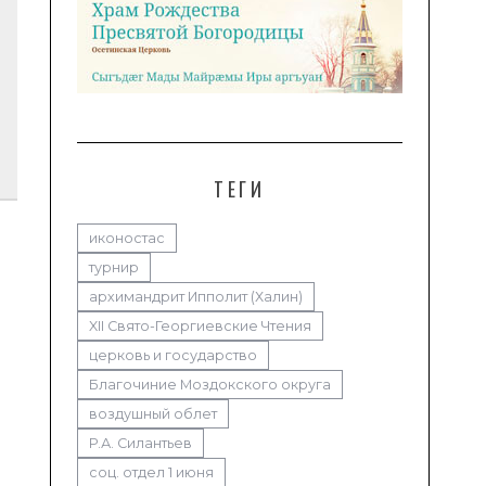
ТЕГИ
иконостас
турнир
архимандрит Ипполит (Халин)
XII Свято-Георгиевские Чтения
церковь и государство
Благочиние Моздокского округа
воздушный облет
Р.А. Силантьев
соц. отдел 1 июня