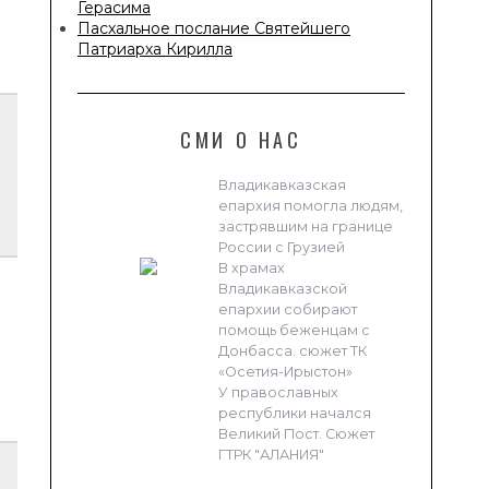
Герасима
Пасхальное послание Святейшего
Патриарха Кирилла
СМИ О НАС
Владикавказская
епархия помогла людям,
застрявшим на границе
России с Грузией
В храмах
Владикавказской
епархии собирают
помощь беженцам с
Донбасса. сюжет ТК
«Осетия-Ирыстон»
У православных
республики начался
Великий Пост. Сюжет
ГТРК "АЛАНИЯ"