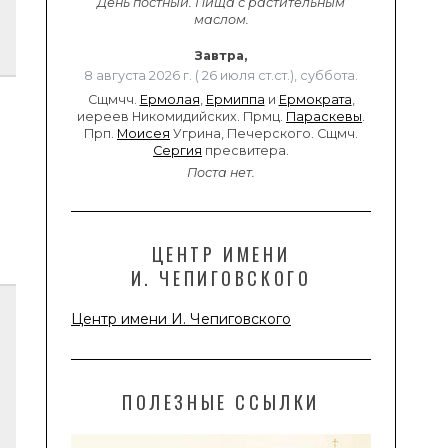
День постный.
Пища с растительным
маслом.
Завтра,
8 августа 2026 г. ( 26 июля ст.ст.), суббота.
Сщмчч.
Ермолая
,
Ермиппа
и
Ермократа
,
иереев Никомидийских. Прмц.
Параскевы
.
Прп.
Моисея
Угрина, Печерского. Сщмч.
Сергия
пресвитера.
Поста нет.
ЦЕНТР ИМЕНИ
И. ЧЕПИГОВСКОГО
Центр имени И. Чепиговского
ПОЛЕЗНЫЕ ССЫЛКИ