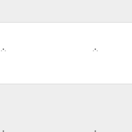
-*-
-*-