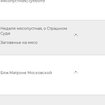
мясопустная) суббота
Неделя мясопустная, о Страшном
Суде
-*-
Заговенье на мясо
Блж.Матроне Московской
-*-