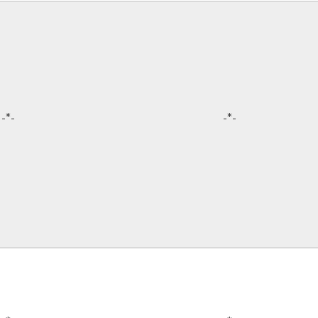
-*-
-*-