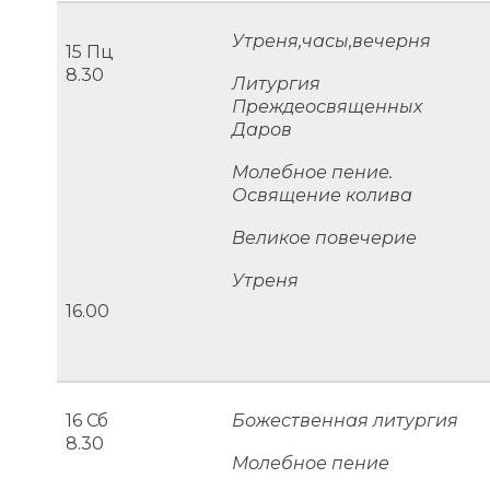
Утреня,часы,вечерня
15 Пц
8.30
Литургия
Преждеосвященных
Даров
Молебное пение.
Освящение колива
Великое повечерие
Утреня
16.00
16 Сб
Божественная литургия
8.30
Молебное пение