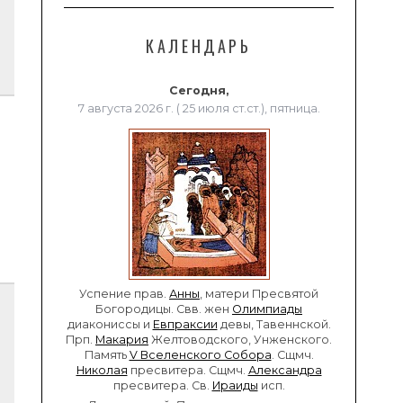
КАЛЕНДАРЬ
Сегодня,
7 августа 2026 г. ( 25 июля ст.ст.), пятница.
Успение прав.
Анны
, матери Пресвятой
Богородицы. Свв. жен
Олимпиады
диакониссы и
Евпраксии
девы, Тавеннской.
Прп.
Макария
Желтоводского, Унженского.
Память
V Вселенского Собора
. Сщмч.
Николая
пресвитера. Сщмч.
Александра
пресвитера. Св.
Ираиды
исп.