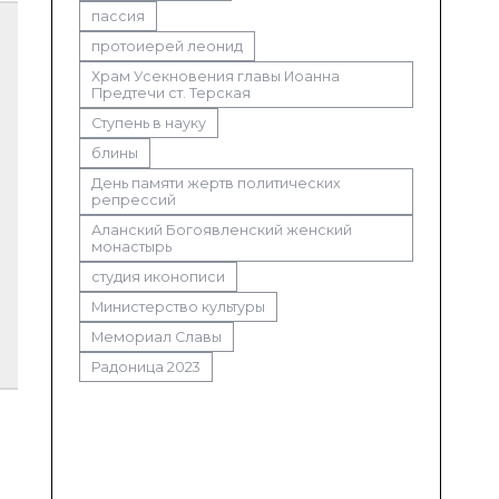
пассия
протоиерей леонид
Храм Усекновения главы Иоанна
Предтечи ст. Терская
Ступень в науку
блины
День памяти жертв политических
репрессий
Аланский Богоявленский женский
монастырь
студия иконописи
Министерство культуры
Мемориал Славы
Радоница 2023