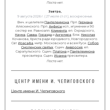
Поста нет.
Завтра,
9 августа 2026 г. ( 27 июля ст.ст.), воскресенье.
Вмч. и целителя
Пантелеимона
. Прп.
Германа
Аляскинского. Прп.
Анфисы
исп., игумении и 90
сестер ее. Равноапп.
Климента
, еп. Охридского,
Наума
,
Саввы
,
Горазда
и
Ангеляра
. Блж.
Николая
Кочанова, Христа ради юродивого, Новгородского.
Свт.
Иоасафа
, митр. Московского и всея Руси.
Собор
Смоленских святых
. Сщмч.
Амвросия
, еп.
Сарапульского. Сщмч.
Платона
и
Пантелеимона
пресвитера. Сщмч.
Иоанна
пресвитера.
Поста нет.
ЦЕНТР ИМЕНИ И. ЧЕПИГОВСКОГО
Центр имени И. Чепиговского