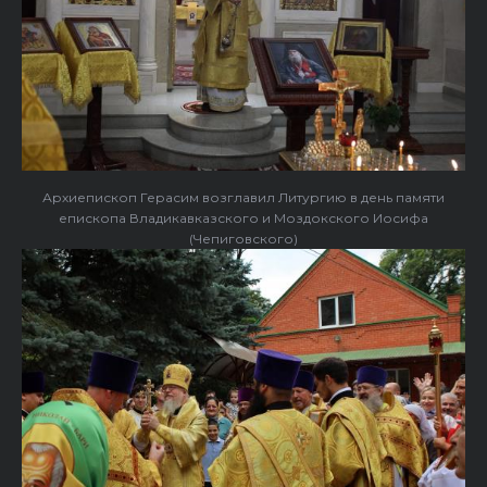
Архиепископ Герасим возглавил Литургию в день памяти
епископа Владикавказского и Моздокского Иосифа
(Чепиговского)