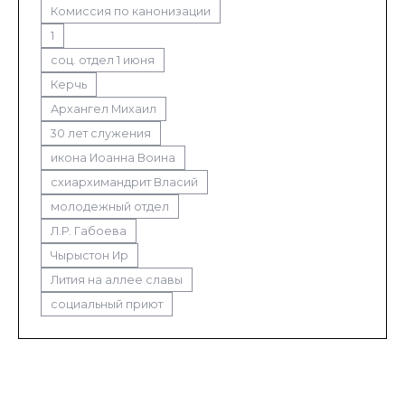
Комиссия по канонизации
1
соц. отдел 1 июня
Керчь
Архангел Михаил
30 лет служения
икона Иоанна Воина
схиархимандрит Власий
молодежный отдел
Л.Р. Габоева
Чырыстон Ир
Лития на аллее славы
социальный приют