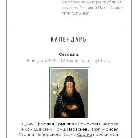
У православных республики
начался Великий Пост. Сюжет
ГТРК "АЛАНИЯ"
КАЛЕНДАРЬ
Сегодня,
8 августа 2026 г. ( 26 июля ст.ст.), суббота.
Сщмчч.
Ермолая
,
Ермиппа
и
Ермократа
, иереев
Никомидийских. Прмц.
Параскевы
. Прп.
Моисея
Угрина, Печерского. Сщмч.
Сергия
пресвитера.