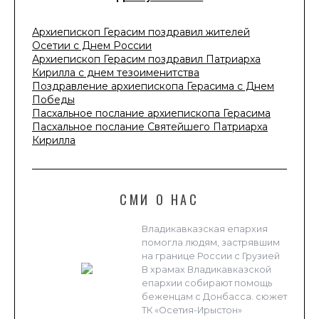
Архиепископ Герасим поздравил жителей
Осетии с Днем России
Архиепископ Герасим поздравил Патриарха
Кирилла с днем тезоименитства
Поздравление архиепископа Герасима с Днем
Победы
Пасхальное послание архиепископа Герасима
Пасхальное послание Святейшего Патриарха
Кирилла
СМИ О НАС
Владикавказская епархия
помогла людям, застрявшим
на границе России с Грузией
В храмах Владикавказской
епархии собирают помощь
беженцам с Донбасса. сюжет
ТК «Осетия-Ирыстон»