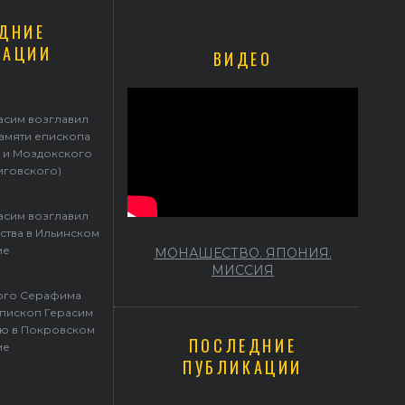
ДНИЕ
КАЦИИ
ВИДЕО
Герасим возглавил престольные торжества в Ильинском храме
асим возглавил
памяти епископа
 и Моздокского
иговского)
асим возглавил
ства в Ильинском
ме
МОНАШЕСТВО. ЯПОНИЯ.
МИССИЯ
того Серафима
пископ Герасим
ю в Покровском
ПОСЛЕДНИЕ
ме
ПУБЛИКАЦИИ