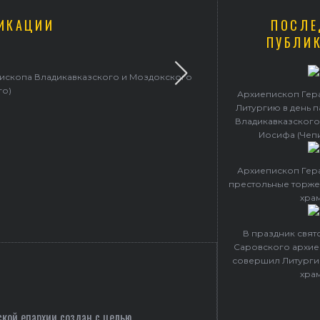
ИКАЦИИ
ПОСЛЕ
ПУБЛИ
пископа Владикавказского и Моздокского
Архиепископ 
го)
Архиепископ Гер
Литургию в день 
Владикавказского
Иосифа (Чеп
Архиепископ Гер
престольные торже
хра
В праздник свя
Саровского архие
совершил Литурги
хра
кой епархии создан c целью