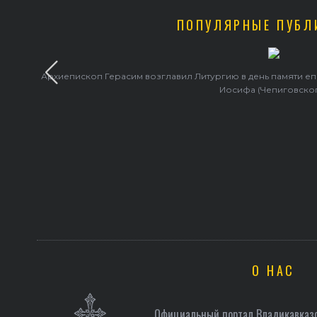
ПОПУЛЯРНЫЕ ПУБЛ
Архиепископ Герасим возглавил Литургию в день памяти е
Иосифа (Чепиговско
О НАС
Официальный портал Владикавказс