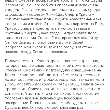
власти. Смерть и Воскресение Христа являются двумя
фазами решающего события спасения человека: Он
«предан был за согрешения наши и воздвигнут для
оправдания нашего» (Рим.4,25).
Смерть Христа –
событие значительно большее, чем нравственный акт
послушания и любви. Это свободный дар, жертва Богу.
Христос умер на Кресте, но не мог оставаться в
состоянии смерти. Даже тогда Он продолжал дело
нашего спасения. Смерть Его открыла для людей путь в
Святое Святых, в присутствие Божие. Своей
добровольной смертью Христос разрушил стену
вражды между Богом и человеком.
В момент смерти Христа произошло землетрясение,
которое подчеркивает решительный момент в истории
спасения. Оно явило и подтвердило совершенное на
Кресте: Христос – победитель.
«Земля потряслась; и
камни расселись; и гробы отверзлись; и многие тела
усопших святых воскресли» (Мф.27,51-52).
Невозможно
представить более поразительного и дерзновенного
символа той истины, что смерть Христа есть событие
последних времен, включающее всеобщее
воскресение. Бывшие во аде освобождены, начался
будущий век. Отверстые гробницы еще раз