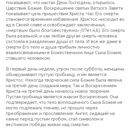
показывают, что настал День Господень, открылось
Царствие Божие. Воскрешение святых Ветхого Завета
показывает цель пришествия Христа. Час Его смерти
становится временем избавления. Христос нисходит во
ад в Своей славе и освобождает заключенных,
«мертвым было благовествуемо» (1Пет.4,6).
Его смерть
была реальной, и как любая другая смерть человека
состояла в разделении души от тела. И все же даже в
смерти Его тело и душа прибыли личностно
взаимосвязанными в Божественном лице Сына Божия,
ставшего человеком.
В первый день недели, утром после субботы, женщины
обнаруживают пустую гробницу, и им является
Христос. Некогда творческая сила Божия была явлена
на третий день создания мира. Так и Воскресением
Христа на третий день началось новое творение.
Пустая гробница является знаком Воскресения. Она
подтверждает, что тело воплощенного Сына Божия не
могло подлежать тлению, но прошло через
преображение и прославление. Ангел, сидящий на
камне перед пустым гробом, стал символом и
вестником победы жизни над смертью.