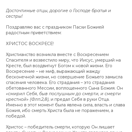
Досточтимые отцы, дорогие о Господе братья и
сестры!
Поздравляю вас с праздником Пасхи Божией
радостным приветствием:
ХРИСТОС ВОСКРЕСЕ!
Христианство возникла вместе с Воскресением
Спасителя и возвестило миру, что Иисус, умерший на
Кресте, был воздвигнут Богом к новой жизни. Его
Воскресение – не миф, выражающий жажду
бесконечной жизни, но совершение Божьего замысла
спасения человека. Его страдания – это страдания
обетованного Мессии, воплощенного Сына Божия. Он
«смирил Себя, быв послушным до смерти, и смерти
крестной» (Флп.2,8),
и предал Себя в руки Отца.
Именно в этот момент была явлена сила, власть и слава
Божия, ибо смерть Христа была не поражением, а
победой.
Христос – победитель смерти, которую Он лишает