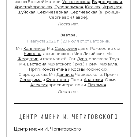
иконы Божией Матери:
Устюженская
,
Выдропусская
,
Христофоровская
,
Супрасльская
,
Югская
,
Игрицкая
,
Шуйская
,
Седмиезерная
,
Сергиевская
(в Троице-
Сергиевой Лавре).
Поста нет.
Завтра,
11 августа 2026 г. ( 29 июля ст.ст.), вторник.
Мч.
Каллиника
. Мц.
Серафимы
девы. Рождество свт.
Николая
, архиепископа Мир Ликийских. Мц.
Феодотии
и трех чад её. Свт.
Лупа
, епископа Труа.
Мч.
Евстафия
Мцхетского (Груз.). Прмч.
Михаила
.
Прпп.
Константина
и
Космы
Косинских,
Старорусских. Мч.
Даниила
Черкасского. Прмчч.
Серафима
и
Феогноста
. Прмч.
Анатолия
. Сщмч.
Алексия
пресвитера, прмч.
Пахомия
.
Поста нет.
ЦЕНТР ИМЕНИ И. ЧЕПИГОВСКОГО
Центр имени И. Чепиговского