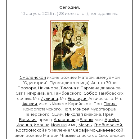
Сегодня,
10 августа 2026 г. ( 28 июля ст.ст.), понедельник.
Смоленской
иконы Божией Матери, именуемой
"Одигитрия" (Путеводительница). Апп. от 70-ти
Прохора
,
Никанора
,
Тимона
и
Пармена
диаконов.
Свт.
Питирима
, еп. Тамбовского.
Собор
Тамбовских
святых. Мч.
Иулиана
. Мч.
Евстафия
Анкирского. Мч.
Акакия
, иже в Милете Карийском. Прп.
Павла
Ксиропотамского. Прп.
Моисея
, чудотворца
Печерского. Сщмч.
Николая
диакона. Прмч.
Василия
, прмцц.
Анастасии
и
Елены
, мчч.
Арефы
,
Иоанна
,
Иоанна
,
Иоанна
и мц.
Мавры
.
Гребневской
,
Костромской
и"Умиление"
Серафимо-Дивеевской
икон Божией Матери. Чтимые списки со Смоленской