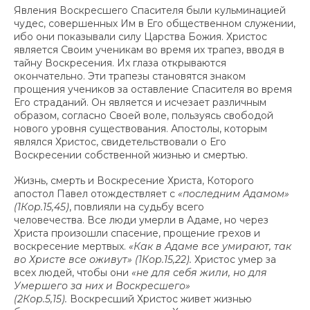
Явления Воскресшего Спасителя были кульминацией
чудес, совершенных Им в Его общественном служении,
ибо они показывали силу Царства Божия. Христос
является Своим ученикам во время их трапез, вводя в
тайну Воскресения. Их глаза открываются
окончательно. Эти трапезы становятся знаком
прощения учеников за оставление Спасителя во время
Его страданий. Он является и исчезает различным
образом, согласно Своей воле, пользуясь свободой
нового уровня существования. Апостолы, которым
являлся Христос, свидетельствовали о Его
Воскресении собственной жизнью и смертью.
Жизнь, смерть и Воскресение Христа, Которого
апостол Павел отождествляет с
«последним Адамом»
(1Кор.15,45)
,
повлияли на судьбу всего
человечества.
Все люди умерли в Адаме, но через
Христа произошли спасение, прощение грехов и
воскресение мертвых.
«Как в Адаме все умирают, так
во Христе все оживут» (1Кор.15,22).
Христос умер за
всех людей, чтобы они
«не для себя жили, но для
Умершего за них и Воскресшего»
(2Кор.5,15).
Воскресший Христос живет жизнью