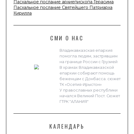
Пасхальное послание архиепископа Герасима
Пасхальное послание Святейшего Патриарха
Кирилла
СМИ О НАС
Владикавказская епархия
помогла людям, застрявшим
на границе России с Грузией
В храмах Владикавказской
епархии собирают помощь
беженцам с Донбасса. сюжет
ТК «Осетия-Ирыстон»
У православных республики
начался Великий Пост. Сюжет
ГТРК "АЛАНИЯ"
КАЛЕНДАРЬ