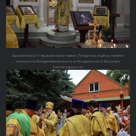
Архиепископ Герасим возглавил Литургию в день памяти
епископа Владикавказского и Моздокского Иосифа
(Чепиговского)