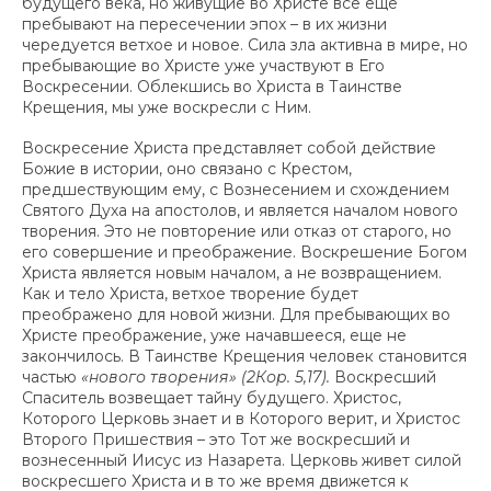
будущего века, но живущие во Христе все еще
пребывают на пересечении эпох – в их жизни
чередуется ветхое и новое. Сила зла активна в мире, но
пребывающие во Христе уже участвуют в Его
Воскресении. Облекшись во Христа в Таинстве
Крещения, мы уже воскресли с Ним.
Воскресение Христа представляет собой действие
Божие в истории, оно связано с Крестом,
предшествующим ему, с Вознесением и схождением
Святого Духа на апостолов, и является началом нового
творения. Это не повторение или отказ от старого, но
его совершение и преображение. Воскрешение Богом
Христа является новым началом, а не возвращением.
Как и тело Христа, ветхое творение будет
преображено для новой жизни. Для пребывающих во
Христе преображение, уже начавшееся, еще не
закончилось. В Таинстве Крещения человек становится
частью
«нового творения» (2Кор. 5,17).
Воскресший
Спаситель возвещает тайну будущего. Христос,
Которого Церковь знает и в Которого верит, и Христос
Второго Пришествия – это Тот же воскресший и
вознесенный Иисус из Назарета. Церковь живет силой
воскресшего Христа и в то же время движется к