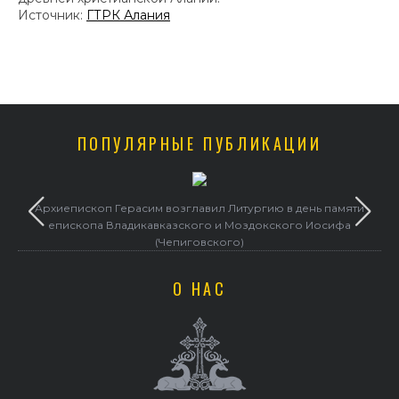
Источник:
ГТРК Алания
ПОПУЛЯРНЫЕ ПУБЛИКАЦИИ
Архиепископ Герасим возглавил Литургию в день памяти
епископа Владикавказского и Моздокского Иосифа
(Чепиговского)
О НАС