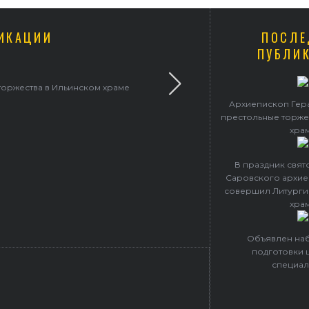
ИКАЦИИ
ПОСЛЕ
ПУБЛИ
торжества в Ильинском храме
В праздник святого Сер
Архиепископ Гер
престольные торже
хра
В праздник свя
Саровского архие
совершил Литурги
хра
Объявлен наб
подготовки 
специал