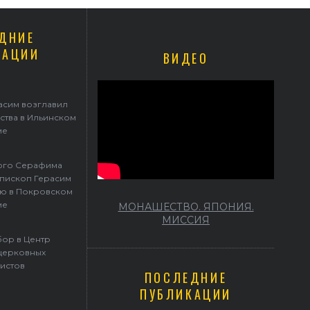
ДНИЕ
КАЦИИ
ВИДЕО
афима Саровского архиепископ Герасим совершил Литургию в Покр
храме
асим возглавил
ства в Ильинском
ме
того Серафима
пископ Герасим
ю в Покровском
ме
МОНАШЕСТВО. ЯПОНИЯ.
МИССИЯ
ор в Центр
церковных
истов
ПОСЛЕДНИЕ
ПУБЛИКАЦИИ