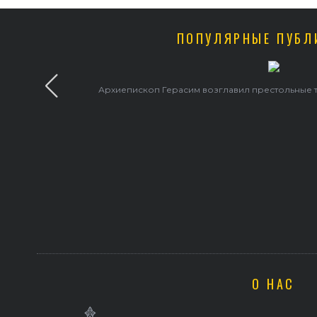
ПОПУЛЯРНЫЕ ПУБЛ
Архиепископ Герасим возглавил престольные 
О НАС