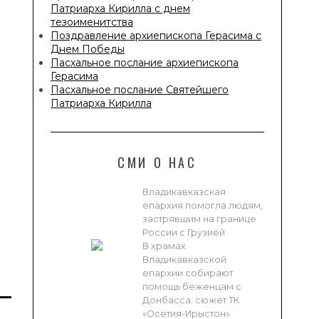
Патриарха Кирилла с днем
тезоименитства
Поздравление архиепископа Герасима с
Днем Победы
Пасхальное послание архиепископа
Герасима
Пасхальное послание Святейшего
Патриарха Кирилла
СМИ О НАС
Владикавказская
епархия помогла людям,
застрявшим на границе
России с Грузией
В храмах
Владикавказской
епархии собирают
помощь беженцам с
Донбасса. сюжет ТК
«Осетия-Ирыстон»