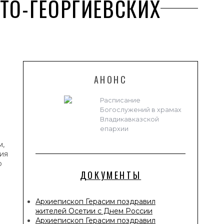
ЯТО-ГЕОРГИЕВСКИХ
АНОНС
Расписание
Богослужений в храмах
Владикавказской
епархии
м,
ия
о
ДОКУМЕНТЫ
Архиепископ Герасим поздравил
жителей Осетии с Днем России
Архиепископ Герасим поздравил