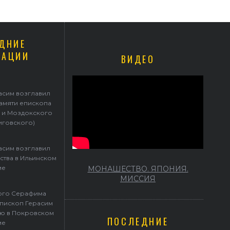
ДНИЕ
КАЦИИ
ВИДЕО
Герасим возглавил престольные торжества в Ильинском храме
асим возглавил
памяти епископа
 и Моздокского
иговского)
асим возглавил
ства в Ильинском
ме
МОНАШЕСТВО. ЯПОНИЯ.
МИССИЯ
того Серафима
пископ Герасим
ю в Покровском
ПОСЛЕДНИЕ
ме