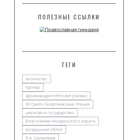
ПОЛЕЗНЫЕ ССЫЛКИ
ТЕГИ
иконостас
турнир
архимандрит Ипполит (Халин)
XII Свято-Георгиевские Чтения
церковь и государство
Благочиние Моздокского округа
воздушный облет
Р.А. Силантьев