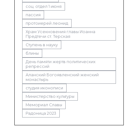
соц. отдел 1 июня
пассия
протоиерей леонид
Храм Усекновения главы Иоанна
Предтечи ст. Терская
Ступень в науку
блины
День памяти жертв политических
репрессий
Аланский Богоявленский женский
монастырь
студия иконописи
Министерство культуры
Мемориал Славы
Радоница 2023