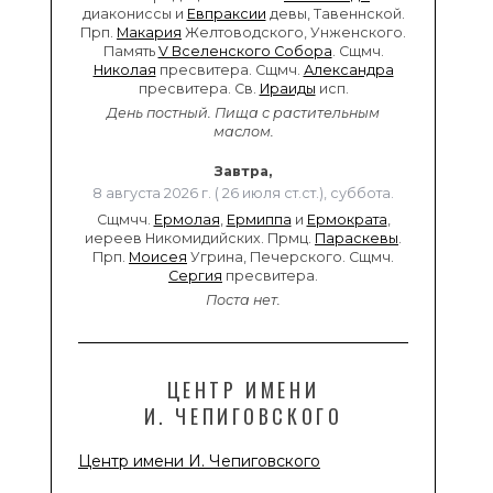
диакониссы и
Евпраксии
девы, Тавеннской.
Прп.
Макария
Желтоводского, Унженского.
Память
V Вселенского Собора
. Сщмч.
Николая
пресвитера. Сщмч.
Александра
пресвитера. Св.
Ираиды
исп.
День постный.
Пища с растительным
маслом.
Завтра,
8 августа 2026 г. ( 26 июля ст.ст.), суббота.
Сщмчч.
Ермолая
,
Ермиппа
и
Ермократа
,
иереев Никомидийских. Прмц.
Параскевы
.
Прп.
Моисея
Угрина, Печерского. Сщмч.
Сергия
пресвитера.
Поста нет.
ЦЕНТР ИМЕНИ
И. ЧЕПИГОВСКОГО
Центр имени И. Чепиговского