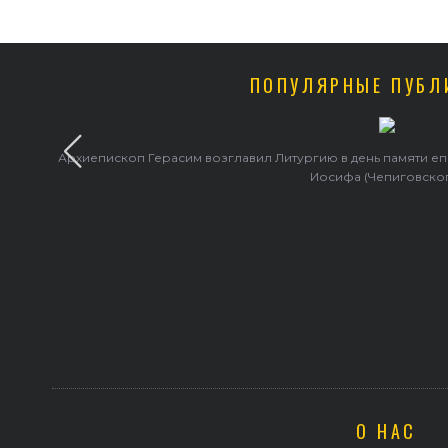
ПОПУЛЯРНЫЕ ПУБЛ
Архиепископ Герасим возглавил Литургию в день памяти е
Иосифа (Чепиговско
О НАС