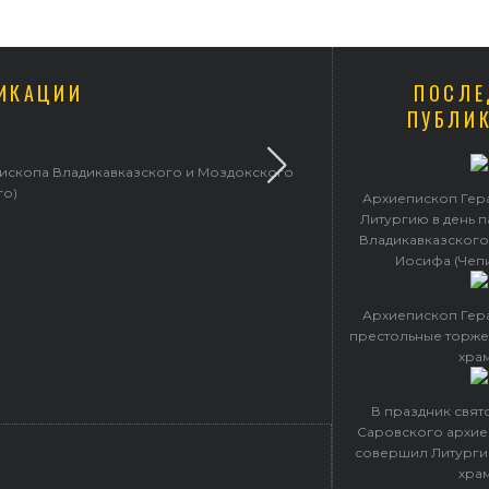
ИКАЦИИ
ПОСЛЕ
ПУБЛИ
пископа Владикавказского и Моздокского
Архиепископ 
го)
Архиепископ Гер
Литургию в день 
Владикавказского
Иосифа (Чеп
Архиепископ Гер
престольные торже
хра
В праздник свя
Саровского архие
совершил Литурги
хра