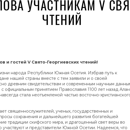
ЛОВА УЧАСТНИКАМ V СВ
ЧТЕНИЙ
в и гостей V Свято-Георгиевских чтений!
жизни народа Республики Южная Осетия. Избрав путь к
дане нашей страны вместе с тем заявили и о своей
асно древним свидетельствам и современным научным данны
 с официальным принятием Православия 1100 лет назад Алан
 навсегда стала неотъемлемой частью восточно-христианског
ает священнослужителей, ученых, государственных и
просы сохранения и дальнейшего развития богатейшей
ние традиции скифского мира, и драгоценный свет веры во
но участвуют и представители Южной Осетии. Надеемся, что