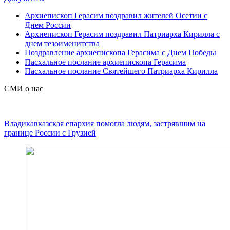
Архиепископ Герасим поздравил жителей Осетии с
Днем России
Архиепископ Герасим поздравил Патриарха Кирилла с
днем тезоименитства
Поздравление архиепископа Герасима с Днем Победы
Пасхальное послание архиепископа Герасима
Пасхальное послание Святейшего Патриарха Кирилла
СМИ о нас
Владикавказская епархия помогла людям, застрявшим на
границе России с Грузией