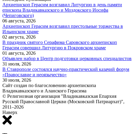
Архиепископ Герасим возглавил Литургию в день памяти
епископа Владикавказского и Моздокского Иосифа
(Чепиговского)
06 августа, 2026
Архиепископ Герасим возглавил престольные торжества в
Ильинском храме
02 августа, 2026
В праздник святого Серафима Саровского архиепископ
Герасим совершил Литургию в Покровском храме
01 августа, 2026
Объявлен набор в Центр подготовки церковных специалистов
31 июля, 2026
В Ставрополе состоялся научно-практический казачий форум
«Православие и неоязычество»
30 июля, 2026
Сайт создан по благословению архиепископа
Владикавказского и Аланского Герасима
© Религиозная организация "Владикавказская Епархия
Русской Православной Церкви (Московский Патриархат)",
2011–2026
Наверх