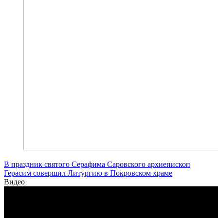
В праздник святого Серафима Саровского архиепископ
Герасим совершил Литургию в Покровском храме
Видео