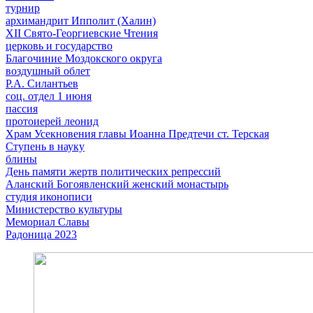
турнир
архимандрит Ипполит (Халин)
XII Свято-Георгиевские Чтения
церковь и государство
Благочиние Моздокского округа
воздушный облет
Р.А. Силантьев
соц. отдел 1 июня
пассия
протоиерей леонид
Храм Усекновения главы Иоанна Предтечи ст. Терская
Ступень в науку
блины
День памяти жертв политических репрессий
Аланский Богоявленский женский монастырь
студия иконописи
Министерство культуры
Мемориал Славы
Радоница 2023