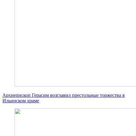
Архиепископ Герасим возглавил престольные торжества в
Ильинском храме