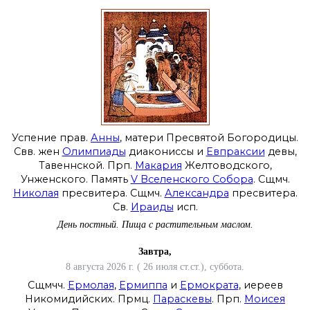
Успение прав.
Анны
, матери Пресвятой Богородицы.
Свв. жен
Олимпиады
диакониссы и
Евпраксии
девы,
Тавеннской. Прп.
Макария
Желтоводского,
Унженского. Память
V Вселенского Собора
. Сщмч.
Николая
пресвитера. Сщмч.
Александра
пресвитера.
Св.
Ираиды
исп.
День постный.
Пища с растительным маслом.
Завтра,
8 августа 2026 г. ( 26 июля ст.ст.), суббота.
Сщмчч.
Ермолая
,
Ермиппа
и
Ермократа
, иереев
Никомидийских. Прмц.
Параскевы
. Прп.
Моисея