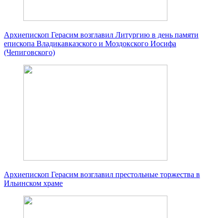
Архиепископ Герасим возглавил Литургию в день памяти
епископа Владикавказского и Моздокского Иосифа
(Чепиговского)
Архиепископ Герасим возглавил престольные торжества в
Ильинском храме