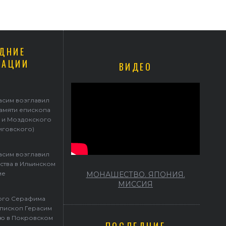
ДНИЕ
КАЦИИ
ВИДЕО
асим возглавил
памяти епископа
 и Моздокского
иговского)
асим возглавил
ства в Ильинском
ме
МОНАШЕСТВО. ЯПОНИЯ.
МИССИЯ
того Серафима
пископ Герасим
ю в Покровском