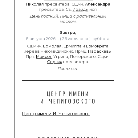
Николая
пресвитера. Сщмч.
Александра
пресвитера. Св.
Ираиды
исп.
День постный.
Пища с растительным
маслом.
Завтра,
8 августа 2026 г. ( 26 июля ст.ст.), суббота.
Сщмчч.
Ермолая
,
Ермиппа
и
Ермократа
,
иереев Никомидийских. Прмц.
Параскевы
.
Прп.
Моисея
Угрина, Печерского. Сщмч.
Сергия
пресвитера.
Поста нет.
ЦЕНТР ИМЕНИ
И. ЧЕПИГОВСКОГО
Центр имени И. Чепиговского