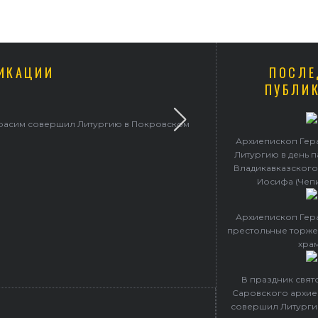
ИКАЦИИ
ПОСЛЕ
ПУБЛИ
ерасим совершил Литургию в Покровском
Архиепископ Гер
Литургию в день 
Владикавказского
Иосифа (Чеп
Архиепископ Гер
престольные торже
хра
В праздник свя
Саровского архие
совершил Литурги