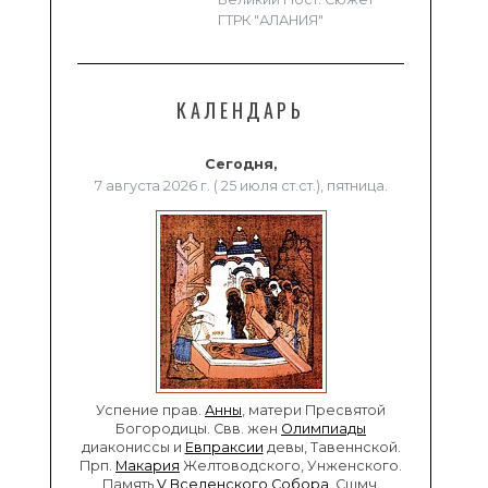
ГТРК "АЛАНИЯ"
КАЛЕНДАРЬ
Сегодня,
7 августа 2026 г. ( 25 июля ст.ст.), пятница.
Успение прав.
Анны
, матери Пресвятой
Богородицы. Свв. жен
Олимпиады
диакониссы и
Евпраксии
девы, Тавеннской.
Прп.
Макария
Желтоводского, Унженского.
Память
V Вселенского Собора
. Сщмч.