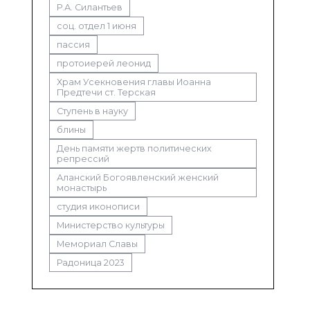
Р.А. Силантьев
соц. отдел 1 июня
пассия
протоиерей леонид
Храм Усекновения главы Иоанна
Предтечи ст. Терская
Ступень в науку
блины
День памяти жертв политических
репрессий
Аланский Богоявленский женский
монастырь
студия иконописи
Министерство культуры
Мемориал Славы
Радоница 2023