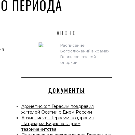
ГО ПЕРИОДА
АНОНС
Расписание
ил
Богослужений в храмах
Владикавказской
епархии
ДОКУМЕНТЫ
Архиепископ Герасим поздравил
жителей Осетии с Днем России
Архиепископ Герасим поздравил
Патриарха Кирилла с днем
тезоименитства
Поздравление архиепископа Герасима с