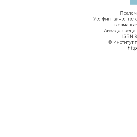
Псалом
Уæ фиппаинæгтæ 
Тæлмацгæн
Аивадон реце
ISBN 9
© Институт 
http