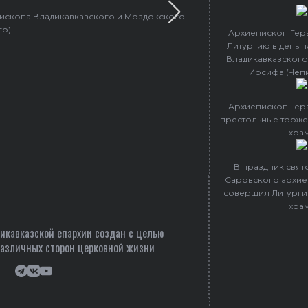
пископа Владикавказского и Моздокского
Архиепископ 
го)
Архиепископ Гер
Литургию в день 
Владикавказского
Иосифа (Чеп
Архиепископ Гер
престольные торже
хра
В праздник свя
Саровского архие
совершил Литурги
хра
кавказской епархии создан c целью
различных сторон церковной жизни