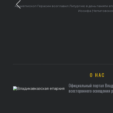
Архиепископ Герасим возглавил Литургию в день памяти е
Иосифа (Чепиговско
О НАС
Официальный портал Влади
всестороннего освещения 