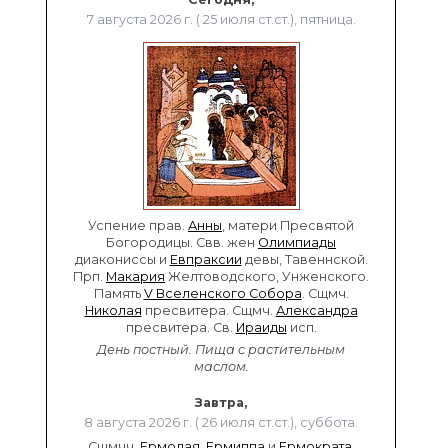
7 августа 2026 г. ( 25 июля ст.ст.), пятница.
Успение прав.
Анны
, матери Пресвятой
Богородицы. Свв. жен
Олимпиады
диакониссы и
Евпраксии
девы, Тавеннской.
Прп.
Макария
Желтоводского, Унженского.
Память
V Вселенского Собора
. Сщмч.
Николая
пресвитера. Сщмч.
Александра
пресвитера. Св.
Ираиды
исп.
День постный.
Пища с растительным
маслом.
Завтра,
8 августа 2026 г. ( 26 июля ст.ст.), суббота.
Сщмчч.
Ермолая
,
Ермиппа
и
Ермократа
,