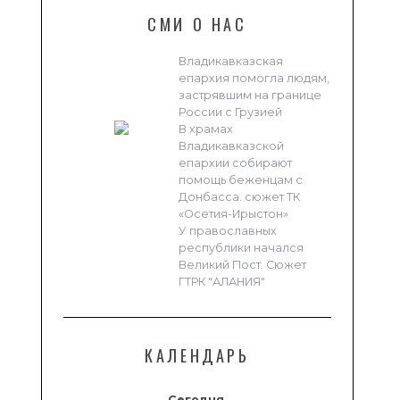
СМИ О НАС
Владикавказская
епархия помогла людям,
застрявшим на границе
России с Грузией
В храмах
Владикавказской
епархии собирают
помощь беженцам с
Донбасса. сюжет ТК
«Осетия-Ирыстон»
У православных
республики начался
Великий Пост. Сюжет
ГТРК "АЛАНИЯ"
КАЛЕНДАРЬ
Сегодня,