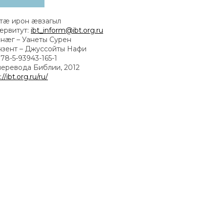
тæ ирон æвзагыл
æрвитут:
ibt_inform@ibt.org.ru
æг – Уанеты Сурен
нзент – Джуссойты Нафи
78-5-93943-165-1
перевода Библии, 2012
://ibt.org.ru/ru/