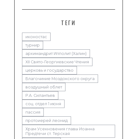
ТЕГИ
иконостас
турнир
архимандрит Ипполит (Халин)
XII Свято-Георгиевские Чтения
церковь и государство
Благочиние Моздокского округа
воздушный облет
Р.А. Силантьев
соц. отдел 1 июня
пассия
протоиерей леонид
Храм Усекновения главы Иоанна
Предтечи ст. Терская