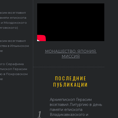
Герасим возглавил престольные торжества в Ильинском храме
асим возглавил
памяти епископа
 и Моздокского
иговского)
асим возглавил
ства в Ильинском
ме
МОНАШЕСТВО. ЯПОНИЯ.
МИССИЯ
того Серафима
пископ Герасим
ю в Покровском
ПОСЛЕДНИЕ
ме
ПУБЛИКАЦИИ
Архиепископ Герасим
возглавил Литургию в день
памяти епископа
Владикавказского и