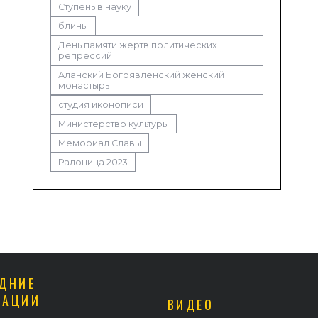
Ступень в науку
блины
День памяти жертв политических
репрессий
Аланский Богоявленский женский
монастырь
студия иконописи
Министерство культуры
Мемориал Славы
Радоница 2023
ДНИЕ
КАЦИИ
ВИДЕО