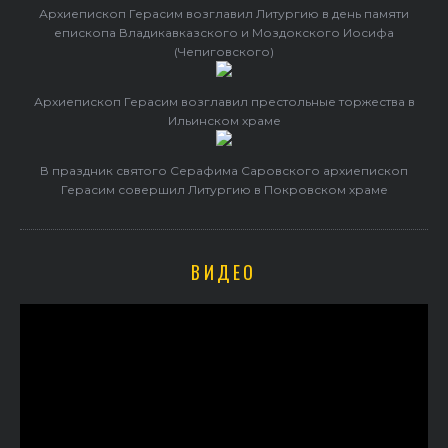
Архиепископ Герасим возглавил Литургию в день памяти
епископа Владикавказского и Моздокского Иосифа
(Чепиговского)
Архиепископ Герасим возглавил престольные торжества в
Ильинском храме
В праздник святого Серафима Саровского архиепископ
Герасим совершил Литургию в Покровском храме
ВИДЕО