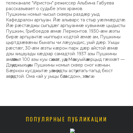
телеканале "Иристон" режиссер Альбина Габуева
рассказывает о судьбе этих храмов.
Пушкины номыл чысыл скверы раздæр уыд
Кафедралон аргъуан. Йæ алыварс та стыр уæлмæрдтæ.
Йæ рæстæджы сыгъдæг аргъуанмæ кувынмæ цыдысты
Пушкин, Грибоедов æмæ Лермонтов. 1930-æм æзты
бирæ аргъуантæ ныппырх кодтой æмæ ам, Пушкины
цыртдзæвæны бынаты чи лæууыдис, уый дæр. Уыцы
рæстæг, 30-æм æзты кæрон парк дæр айстой æмæ
дзы хицауады хæдзар самадтой. 1937 азы Пушкины
амӕлӕтыл 100 азы куы сӕххӕст, уӕд Мӕскуыйӕ æрцыд гæххæт —
Дзӕуджыхъӕуы Пушкины номыл сквер сног кæнын.
Бæрнон кусджытæ уӕлмӕрдты астӕу тагъ-тагъд бюст
авӕрдтой. Ома «ай у уыцы бӕласдон», зӕгъгӕ.
ПОПУЛЯРНЫЕ ПУБЛИКАЦИИ