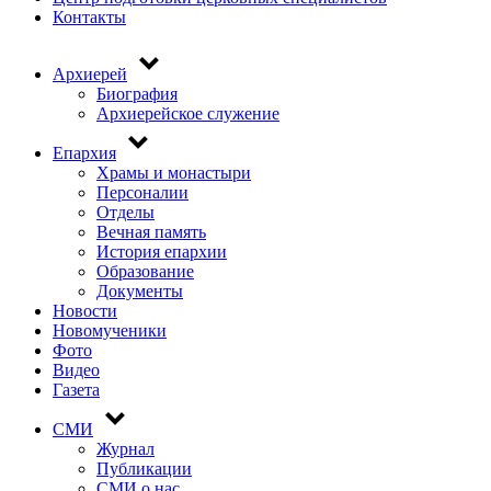
Контакты
Архиерей
Основная
Биография
навигация
Архиерейское служение
Епархия
Храмы и монастыри
Персоналии
Отделы
Вечная память
История епархии
Образование
Документы
Новости
Новомученики
Фото
Видео
Газета
СМИ
Журнал
Публикации
СМИ о нас