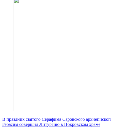
В праздник святого Серафима Саровского архиепископ
Герасим совершил Литургию в Покровском храме