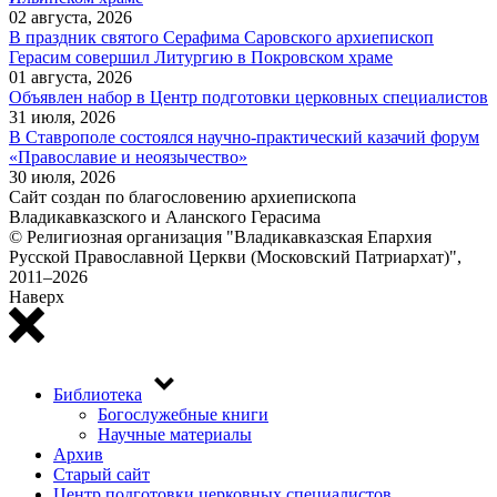
02 августа, 2026
В праздник святого Серафима Саровского архиепископ
Герасим совершил Литургию в Покровском храме
01 августа, 2026
Объявлен набор в Центр подготовки церковных специалистов
31 июля, 2026
В Ставрополе состоялся научно-практический казачий форум
«Православие и неоязычество»
30 июля, 2026
Сайт создан по благословению архиепископа
Владикавказского и Аланского Герасима
© Религиозная организация "Владикавказская Епархия
Русской Православной Церкви (Московский Патриархат)",
2011–2026
Наверх
Библиотека
Top
Богослужебные книги
menu
Научные материалы
Архив
Старый сайт
Центр подготовки церковных специалистов