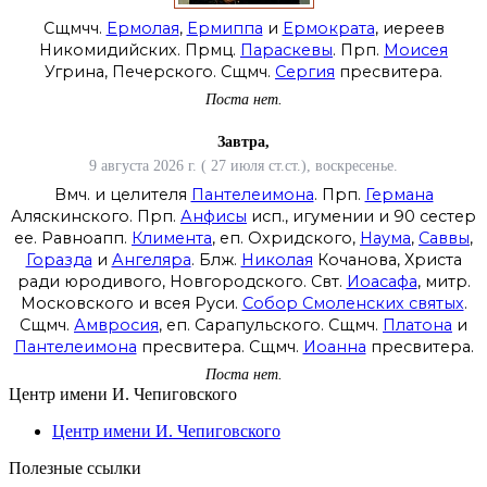
Сщмчч.
Ермолая
,
Ермиппа
и
Ермократа
, иереев
Никомидийских. Прмц.
Параскевы
. Прп.
Моисея
Угрина, Печерского. Сщмч.
Сергия
пресвитера.
Поста нет.
Завтра,
9 августа 2026 г. ( 27 июля ст.ст.), воскресенье.
Вмч. и целителя
Пантелеимона
. Прп.
Германа
Аляскинского. Прп.
Анфисы
исп., игумении и 90 сестер
ее. Равноапп.
Климента
, еп. Охридского,
Наума
,
Саввы
,
Горазда
и
Ангеляра
. Блж.
Николая
Кочанова, Христа
ради юродивого, Новгородского. Свт.
Иоасафа
, митр.
Московского и всея Руси.
Собор Смоленских святых
.
Сщмч.
Амвросия
, еп. Сарапульского. Сщмч.
Платона
и
Пантелеимона
пресвитера. Сщмч.
Иоанна
пресвитера.
Поста нет.
Центр имени И. Чепиговского
Центр имени И. Чепиговского
Полезные ссылки