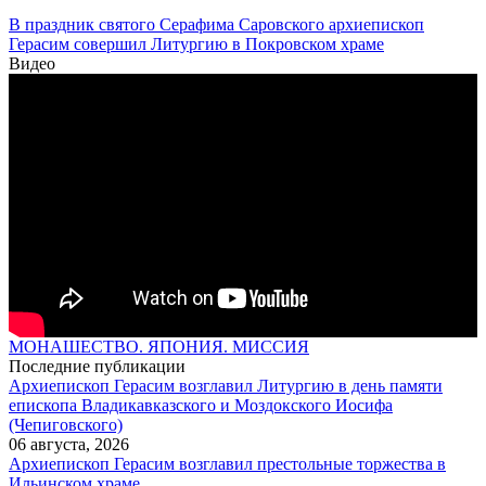
В праздник святого Серафима Саровского архиепископ
Герасим совершил Литургию в Покровском храме
Видео
МОНАШЕСТВО. ЯПОНИЯ. МИССИЯ
Последние публикации
Архиепископ Герасим возглавил Литургию в день памяти
епископа Владикавказского и Моздокского Иосифа
(Чепиговского)
06 августа, 2026
Архиепископ Герасим возглавил престольные торжества в
Ильинском храме