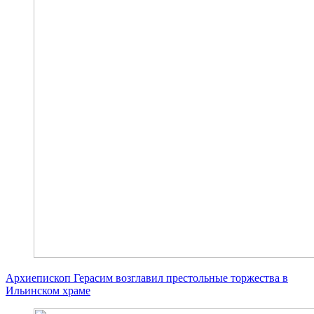
Архиепископ Герасим возглавил престольные торжества в
Ильинском храме