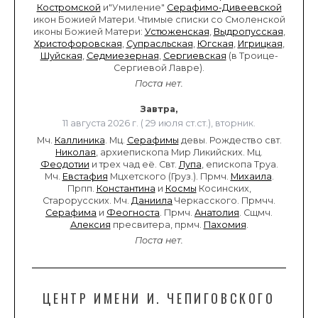
Костромской
и"Умиление"
Серафимо-Дивеевской
икон Божией Матери. Чтимые списки со Смоленской
иконы Божией Матери:
Устюженская
,
Выдропусская
,
Христофоровская
,
Супрасльская
,
Югская
,
Игрицкая
,
Шуйская
,
Седмиезерная
,
Сергиевская
(в Троице-
Сергиевой Лавре).
Поста нет.
Завтра,
11 августа 2026 г. ( 29 июля ст.ст.), вторник.
Мч.
Каллиника
. Мц.
Серафимы
девы. Рождество свт.
Николая
, архиепископа Мир Ликийских. Мц.
Феодотии
и трех чад её. Свт.
Лупа
, епископа Труа.
Мч.
Евстафия
Мцхетского (Груз.). Прмч.
Михаила
.
Прпп.
Константина
и
Космы
Косинских,
Старорусских. Мч.
Даниила
Черкасского. Прмчч.
Серафима
и
Феогноста
. Прмч.
Анатолия
. Сщмч.
Алексия
пресвитера, прмч.
Пахомия
.
Поста нет.
ЦЕНТР ИМЕНИ И. ЧЕПИГОВСКОГО