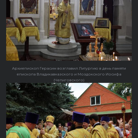
Архиепископ Герасим возглавил Литургию в день памяти
епископа Владикавказского и Моздокского Иосифа
(Чепиговского)