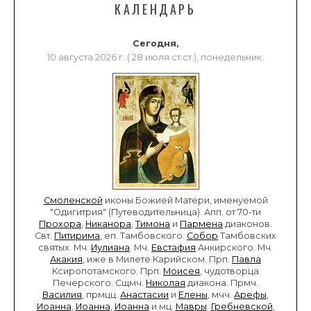
КАЛЕНДАРЬ
Сегодня,
10 августа 2026 г. ( 28 июля ст.ст.), понедельник.
Смоленской
иконы Божией Матери, именуемой
"Одигитрия" (Путеводительница). Апп. от 70-ти
Прохора
,
Никанора
,
Тимона
и
Пармена
диаконов.
Свт.
Питирима
, еп. Тамбовского.
Собор
Тамбовских
святых. Мч.
Иулиана
. Мч.
Евстафия
Анкирского. Мч.
Акакия
, иже в Милете Карийском. Прп.
Павла
Ксиропотамского. Прп.
Моисея
, чудотворца
Печерского. Сщмч.
Николая
диакона. Прмч.
Василия
, прмцц.
Анастасии
и
Елены
, мчч.
Арефы
,
Иоанна
,
Иоанна
,
Иоанна
и мц.
Мавры
.
Гребневской
,