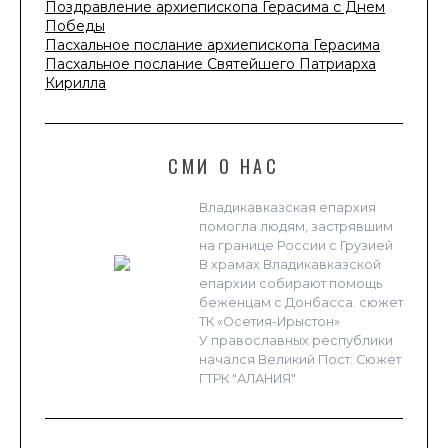
Поздравление архиепископа Герасима с Днем
Победы
Пасхальное послание архиепископа Герасима
Пасхальное послание Святейшего Патриарха
Кирилла
СМИ О НАС
Владикавказская епархия
помогла людям, застрявшим
на границе России с Грузией
В храмах Владикавказской
епархии собирают помощь
беженцам с Донбасса. сюжет
ТК «Осетия-Ирыстон»
У православных республики
начался Великий Пост. Сюжет
ГТРК "АЛАНИЯ"