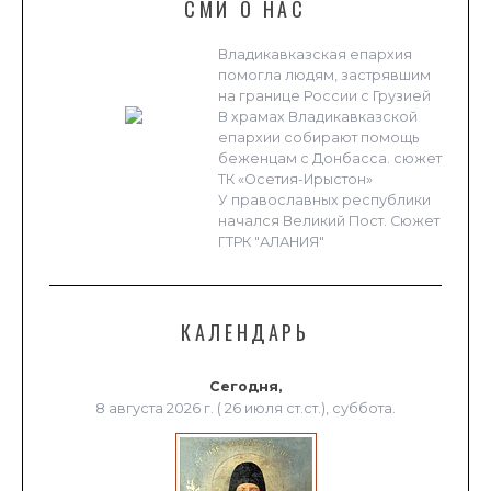
СМИ О НАС
Владикавказская епархия
помогла людям, застрявшим
на границе России с Грузией
В храмах Владикавказской
епархии собирают помощь
беженцам с Донбасса. сюжет
ТК «Осетия-Ирыстон»
У православных республики
начался Великий Пост. Сюжет
ГТРК "АЛАНИЯ"
КАЛЕНДАРЬ
Сегодня,
8 августа 2026 г. ( 26 июля ст.ст.), суббота.