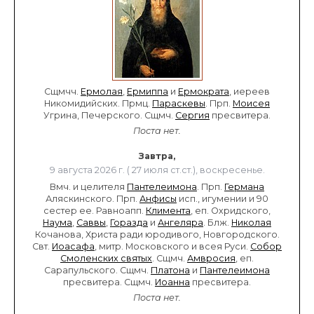
Сщмчч.
Ермолая
,
Ермиппа
и
Ермократа
, иереев
Никомидийских. Прмц.
Параскевы
. Прп.
Моисея
Угрина, Печерского. Сщмч.
Сергия
пресвитера.
Поста нет.
Завтра,
9 августа 2026 г. ( 27 июля ст.ст.), воскресенье.
Вмч. и целителя
Пантелеимона
. Прп.
Германа
Аляскинского. Прп.
Анфисы
исп., игумении и 90
сестер ее. Равноапп.
Климента
, еп. Охридского,
Наума
,
Саввы
,
Горазда
и
Ангеляра
. Блж.
Николая
Кочанова, Христа ради юродивого, Новгородского.
Свт.
Иоасафа
, митр. Московского и всея Руси.
Собор
Смоленских святых
. Сщмч.
Амвросия
, еп.
Сарапульского. Сщмч.
Платона
и
Пантелеимона
пресвитера. Сщмч.
Иоанна
пресвитера.
Поста нет.