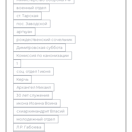
военный отдел
ст. Тарская
пос. Заводской
аргъуан
рождественский сочельник
Димитровская суббота
Комиссия по канонизации
1
соц. отдел 1 июня
Керчь
Архангел Михаил
30 лет служения
икона Иоанна Воина
схиархимандрит Власий
молодежный отдел
Л.Р. Габоева