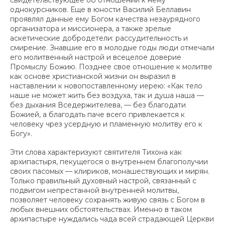
свидетельствующее об отношении к нему
однокурсников. Еще в юности Василий Беллавин
проявлял данные ему Богом качества незаурядного
организатора и миссионера, а также зрелые
аскетические добродетели: рассудительность и
смирение. Знавшие его в молодые годы люди отмечали
его молитвенный настрой и всецелое доверие
Промыслу Божию. Позднее свое отношение к молитве
как основе христианской жизни он выразил в
наставлении к новопоставленному иерею: «Как тело
наше не может жить без воздуха, так и душа наша —
без дыхания Вседержителева, — без благодати
Божией, а благодать паче всего привлекается к
человеку чрез усердную и пламенную молитву его к
Богу».
Эти слова характеризуют святителя Тихона как
архипастыря, пекущегося о внутреннем благополучии
своих пасомых — клириков, монашествующих и мирян.
Только правильный духовный настрой, связанный с
подвигом непрестанной внутренней молитвы,
позволяет человеку сохранять живую связь с Богом в
любых внешних обстоятельствах. Именно в таком
архипастыре нуждались чада всей страдающей Церкви