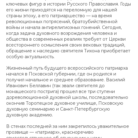
ключевых фигур в истории Русского Православия. Годы
его жизни приходятся на переломную для нашей
страны эпоху, а его патриаршество — на время
революционных потрясений, братоубийственной
войны и начала антирелигиозных гонений. Сегодня,
когда задача духовного возрождения человека и
общества в современных реалиях требует от Церкви
всестороннего осмысления своих вековых традиций,
обращение к наследию святителя Тихона приобретает
особую актуальность.
Жизненный путь будущего всероссийского патриарха
начался в Псковской губернии, где он родился и
получил начальное и среднее образование. Василий
Иванович Беллавин (так звали святителя до
монашеского пострига) прошел все три ступени
дореволюционной духовной школы, последовательно
окончив Торопецкое духовное училище, Псковскую
духовную семинарию и Санкт-Петербургскую
духовную академию.
В стенах последней за ним закрепилось уважительное
прозвище — «патриарх», красноречиво