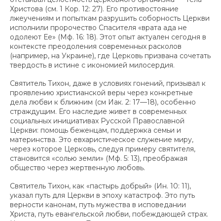
Христова (см. 1 Кор. 12: 27). Его противостояние
лжеучениям и попыткам разрушить соборность Церкви
исполнили пророчество Спасителя «врата ада не
одолеют Ее» (Мф. 16: 18). Этот опыт актуален сегодня в
контексте преодоления современных расколов
(например, на Украине), где Церковь призвана сочетать
твердость в истине с икономией милосердия.
Святитель Тихон, даже в условиях гонений, призывал к
проявлению христианской веры через конкретные
дела любви к ближним (см Иак. 2: 17—18), особенно
страждущим. Его наследие живет в современных
социальных инициативах Русской Православной
Церкви: помощь беженцам, поддержка семьи и
материнства. Это евхаристическое служение миру,
через которое Церковь, следуя примеру святителя,
становится «солью земли» (Мф. 5: 13), преображая
общество через жертвенную любовь.
Святитель Тихон, как «пастырь добрый» (Ин. 10: 11),
указал путь для Церкви в эпоху катастроф. Это путь
верности канонам, путь мужества в исповедании
Христа, путь евангельской любви, побеждающей страх.