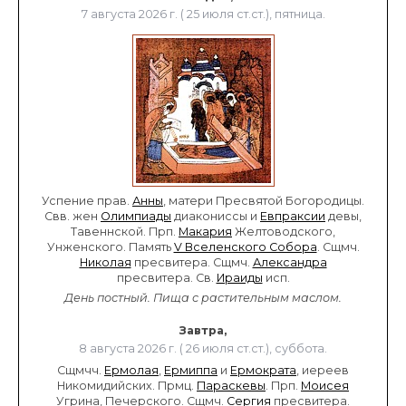
7 августа 2026 г. ( 25 июля ст.ст.), пятница.
Успение прав.
Анны
, матери Пресвятой Богородицы.
Свв. жен
Олимпиады
диакониссы и
Евпраксии
девы,
Тавеннской. Прп.
Макария
Желтоводского,
Унженского. Память
V Вселенского Собора
. Сщмч.
Николая
пресвитера. Сщмч.
Александра
пресвитера. Св.
Ираиды
исп.
День постный.
Пища с растительным маслом.
Завтра,
8 августа 2026 г. ( 26 июля ст.ст.), суббота.
Сщмчч.
Ермолая
,
Ермиппа
и
Ермократа
, иереев
Никомидийских. Прмц.
Параскевы
. Прп.
Моисея
Угрина, Печерского. Сщмч.
Сергия
пресвитера.