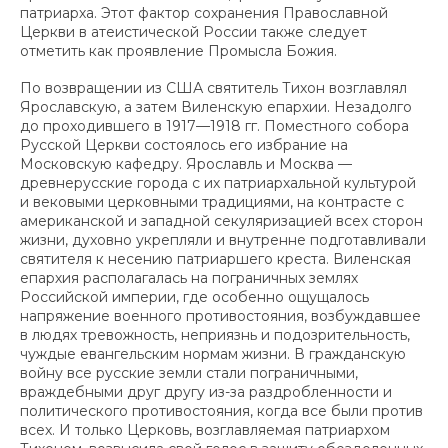
патриарха. Этот фактор сохранения Православной
Церкви в атеистической России также следует
отметить как проявление Промысла Божия.
По возвращении из США святитель Тихон возглавлял
Ярославскую, а затем Виленскую епархии. Незадолго
до проходившего в 1917—1918 гг. Поместного собора
Русской Церкви состоялось его избрание на
Московскую кафедру. Ярославль и Москва —
древнерусские города с их патриархальной культурой
и вековыми церковными традициями, на контрасте с
американской и западной секуляризацией всех сторон
жизни, духовно укрепляли и внутренне подготавливали
святителя к несению патриаршего креста. Виленская
епархия располагалась на пограничных землях
Российской империи, где особенно ощущалось
напряжение военного противостояния, возбуждавшее
в людях тревожность, неприязнь и подозрительность,
чуждые евангельским нормам жизни. В гражданскую
войну все русские земли стали пограничными,
враждебными друг другу из-за раздробленности и
политического противостояния, когда все были против
всех. И только Церковь, возглавляемая патриархом