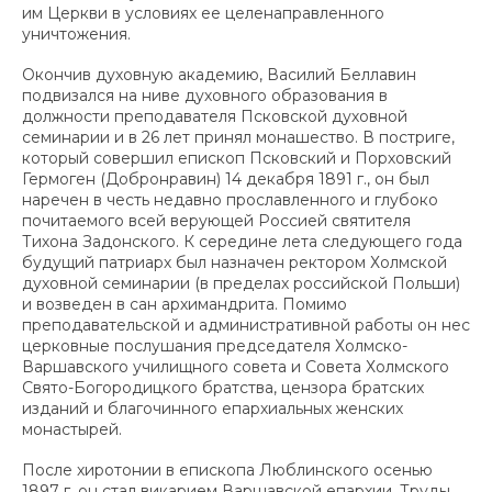
им Церкви в условиях ее целенаправленного
уничтожения.
Окончив духовную академию, Василий Беллавин
подвизался на ниве духовного образования в
должности преподавателя Псковской духовной
семинарии и в 26 лет принял монашество. В постриге,
который совершил епископ Псковский и Порховский
Гермоген (Добронравин) 14 декабря 1891 г., он был
наречен в честь недавно прославленного и глубоко
почитаемого всей верующей Россией святителя
Тихона Задонского. К середине лета следующего года
будущий патриарх был назначен ректором Холмской
духовной семинарии (в пределах российской Польши)
и возведен в сан архимандрита. Помимо
преподавательской и административной работы он нес
церковные послушания председателя Холмско-
Варшавского училищного совета и Совета Холмского
Свято-Богородицкого братства, цензора братских
изданий и благочинного епархиальных женских
монастырей.
После хиротонии в епископа Люблинского осенью
1897 г. он стал викарием Варшавской епархии. Труды