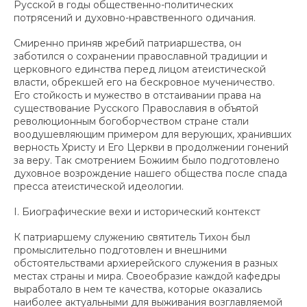
Русской в годы общественно-политических
потрясений и духовно-нравственного одичания.
Смиренно приняв жребий патриаршества, он
заботился о сохранении православной традиции и
церковного единства перед лицом атеистической
власти, обрекшей его на бескровное мученичество.
Его стойкость и мужество в отстаивании права на
существование Русского Православия в объятой
революционным богоборчеством стране стали
воодушевляющим примером для верующих, хранивших
верность Христу и Его Церкви в продолжении гонений
за веру. Так смотрением Божиим было подготовлено
духовное возрождение нашего общества после спада
пресса атеистической идеологии.
I. Биографические вехи и исторический контекст
К патриаршему служению святитель Тихон был
промыслительно подготовлен и внешними
обстоятельствами архиерейского служения в разных
местах страны и мира. Своеобразие каждой кафедры
выработало в нем те качества, которые оказались
наиболее актуальными для выживания возглавляемой