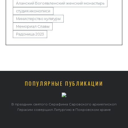
Аланский Богоявленский женский монастырь
студия иконописи
Министерство культуры
Мемориал Славы
Радоница 2023
ПОПУЛЯРНЫЕ ПУБЛИКАЦИИ
в
В праздник святого Серафима Саровского архиепископ
Герасим совершил Литургию в Покровском храме