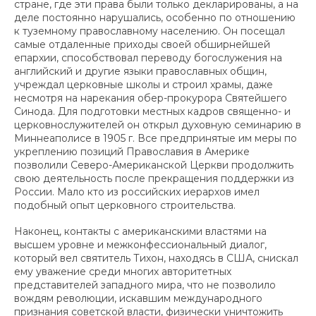
стране, где эти права были только декларированы, а на
деле постоянно нарушались, особенно по отношению
к туземному православному населению. Он посещал
самые отдаленные приходы своей обширнейшей
епархии, способствовал переводу богослужения на
английский и другие языки православных общин,
учреждал церковные школы и строил храмы, даже
несмотря на нарекания обер-прокурора Святейшего
Синода. Для подготовки местных кадров священно- и
церковнослужителей он открыл духовную семинарию в
Миннеаполисе в 1905 г. Все предпринятые им меры по
укреплению позиций Православия в Америке
позволили Северо-Американской Церкви продолжить
свою деятельность после прекращения поддержки из
России. Мало кто из российских иерархов имел
подобный опыт церковного строительства.
Наконец, контакты с американскими властями на
высшем уровне и межконфессиональный диалог,
который вел святитель Тихон, находясь в США, снискал
ему уважение среди многих авторитетных
представителей западного мира, что не позволило
вождям революции, искавшим международного
признания советской власти, физически уничтожить