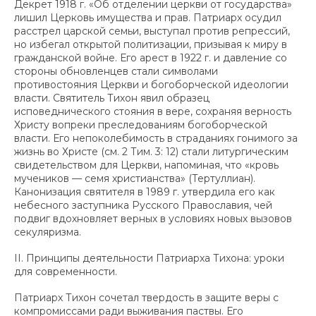
Декрет 1918 г. «Об отделении церкви от государства»
лишил Церковь имущества и прав. Патриарх осудил
расстрел царской семьи, выступал против репрессий,
но избегал открытой политизации, призывая к миру в
гражданской войне. Его арест в 1922 г. и давление со
стороны обновленцев стали символами
противостояния Церкви и богоборческой идеологии
власти. Святитель Тихон явил образец
исповеднического стояния в вере, сохраняя верность
Христу вопреки преследованиям богоборческой
власти. Его непоколебимость в страданиях гонимого за
жизнь во Христе (см. 2 Тим. 3: 12) стали литургическим
свидетельством для Церкви, напоминая, что «кровь
мучеников — семя христианства» (Тертуллиан).
Канонизация святителя в 1989 г. утвердила его как
небесного заступника Русского Православия, чей
подвиг вдохновляет верных в условиях новых вызовов
секуляризма.
II. Принципы деятельности Патриарха Тихона: уроки
для современности.
Патриарх Тихон сочетал твердость в защите веры с
компромиссами ради выживания паствы. Его