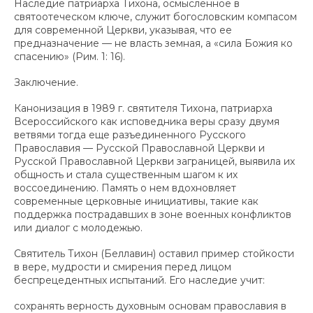
Наследие патриарха Тихона, осмысленное в
святоотеческом ключе, служит богословским компасом
для современной Церкви, указывая, что ее
предназначение — не власть земная, а «сила Божия ко
спасению» (Рим. 1: 16).
Заключение.
Канонизация в 1989 г. святителя Тихона, патриарха
Всероссийского как исповедника веры сразу двумя
ветвями тогда еще разъединенного Русского
Православия — Русской Православной Церкви и
Русской Православной Церкви заграницей, выявила их
общность и стала существенным шагом к их
воссоединению. Память о нем вдохновляет
современные церковные инициативы, такие как
поддержка пострадавших в зоне военных конфликтов
или диалог с молодежью.
Святитель Тихон (Беллавин) оставил пример стойкости
в вере, мудрости и смирения перед лицом
беспрецедентных испытаний. Его наследие учит:
сохранять верность духовным основам православия в