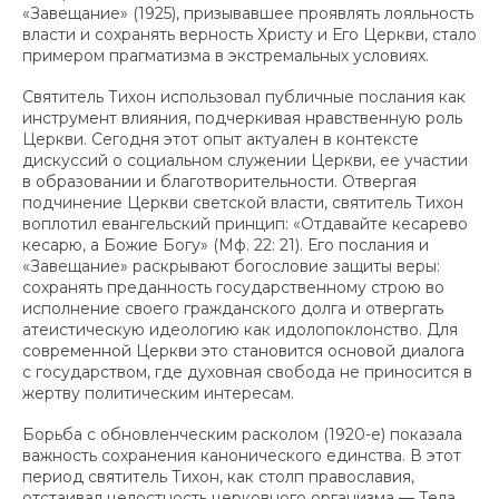
«Завещание» (1925), призывавшее проявлять лояльность
власти и сохранять верность Христу и Его Церкви, стало
примером прагматизма в экстремальных условиях.
Святитель Тихон использовал публичные послания как
инструмент влияния, подчеркивая нравственную роль
Церкви. Сегодня этот опыт актуален в контексте
дискуссий о социальном служении Церкви, ее участии
в образовании и благотворительности. Отвергая
подчинение Церкви светской власти, святитель Тихон
воплотил евангельский принцип: «Отдавайте кесарево
кесарю, а Божие Богу» (Мф. 22: 21). Его послания и
«Завещание» раскрывают богословие защиты веры:
сохранять преданность государственному строю во
исполнение своего гражданского долга и отвергать
атеистическую идеологию как идолопоклонство. Для
современной Церкви это становится основой диалога
с государством, где духовная свобода не приносится в
жертву политическим интересам.
Борьба с обновленческим расколом (1920-е) показала
важность сохранения канонического единства. В этот
период святитель Тихон, как столп православия,
отстаивал целостность церковного организма — Тела