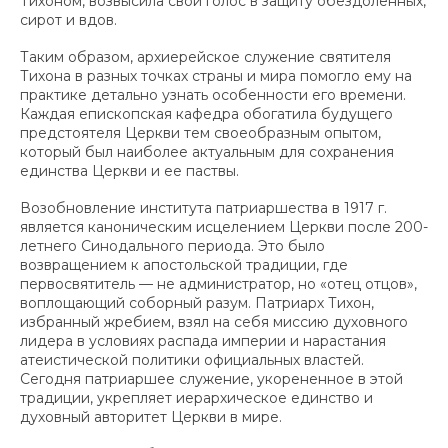
Тихоном, возвысила свой голос в защиту обездоленных,
сирот и вдов.
Таким образом, архиерейское служение святителя
Тихона в разных точках страны и мира помогло ему на
практике детально узнать особенности его времени.
Каждая епископская кафедра обогатила будущего
предстоятеля Церкви тем своеобразным опытом,
который был наиболее актуальным для сохранения
единства Церкви и ее паствы.
Возобновление института патриаршества в 1917 г.
является каноническим исцелением Церкви после 200-
летнего Синодального периода. Это было
возвращением к апостольской традиции, где
первосвятитель — не администратор, но «отец отцов»,
воплощающий соборный разум. Патриарх Тихон,
избранный жребием, взял на себя миссию духовного
лидера в условиях распада империи и нарастания
атеистической политики официальных властей.
Сегодня патриаршее служение, укорененное в этой
традиции, укрепляет иерархическое единство и
духовный авторитет Церкви в мире.