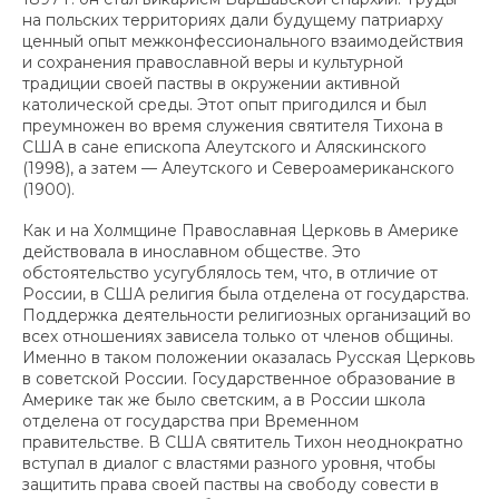
на польских территориях дали будущему патриарху
ценный опыт межконфессионального взаимодействия
и сохранения православной веры и культурной
традиции своей паствы в окружении активной
католической среды. Этот опыт пригодился и был
преумножен во время служения святителя Тихона в
США в сане епископа Алеутского и Аляскинского
(1998), а затем — Алеутского и Североамериканского
(1900).
Как и на Холмщине Православная Церковь в Америке
действовала в инославном обществе. Это
обстоятельство усугублялось тем, что, в отличие от
России, в США религия была отделена от государства.
Поддержка деятельности религиозных организаций во
всех отношениях зависела только от членов общины.
Именно в таком положении оказалась Русская Церковь
в советской России. Государственное образование в
Америке так же было светским, а в России школа
отделена от государства при Временном
правительстве. В США святитель Тихон неоднократно
вступал в диалог с властями разного уровня, чтобы
защитить права своей паствы на свободу совести в