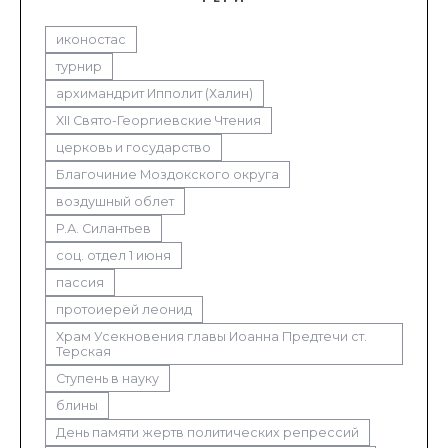
иконостас
турнир
архимандрит Ипполит (Халин)
XII Свято-Георгиевские Чтения
церковь и государство
Благочиние Моздокского округа
воздушный облет
Р.А. Силантьев
соц. отдел 1 июня
пассия
протоиерей леонид
Храм Усекновения главы Иоанна Предтечи ст.
Терская
Ступень в науку
блины
День памяти жертв политических репрессий