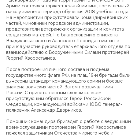
Армии состоялся торжественный митинг, посвященный
началу зимнего периода обучения 2018 учебного года.
На мероприятии присутствовали командиры воинских
частей, чиновники городской администрации,
представители ветеранских организации и комитета
солдатских матерей. По благословению епископа
Владикавказского и Аланского Леонида в митинге
принял участие руководитель епархиального отдела по
взаимодействию с Вооруженными Силами протоиерей
Георгий Хворостьянов.
После построения личного состава и подъема
государственного флага РФ, на плац 19-й бригады были
вынесены штандарт командующего армии и боевые
знамена воинских частей. Затем прозвучал гимн
России. С приветственным словом ко всем
присутствующим обратился Герой Российской
Федерации, командующий войсками ЮВО генерал-
полковник Александр Дворников.
Помощник командира бригадып о работе с верующими
военнослужащими протоиерей Георгий Хворостьянов
пожелал защитникам Отечества мирного неба и