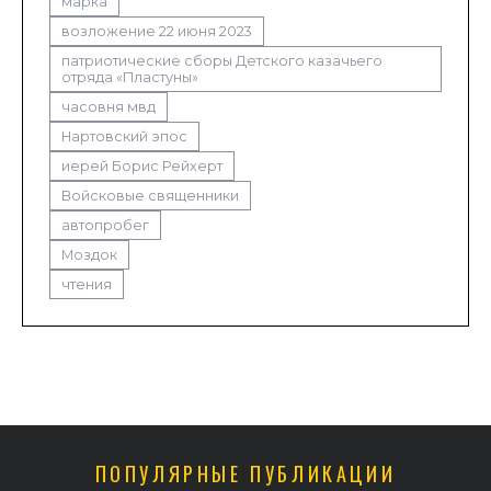
марка
возложение 22 июня 2023
патриотические сборы Детского казачьего
отряда «Пластуны»
часовня мвд
Нартовский эпос
иерей Борис Рейхерт
Войсковые священники
автопробег
Моздок
чтения
ПОПУЛЯРНЫЕ ПУБЛИКАЦИИ