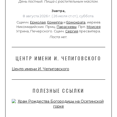
День постный.
Пища с растительным маслом.
Завтра,
8 августа 2026 г. ( 26 июля ст.ст.), суббота.
Сщмчч.
Ермолая
,
Ермиппа
и
Ермократа
, иереев
Никомидийских. Прмц.
Параскевы
. Прп.
Моисея
Угрина, Печерского. Сщмч.
Сергия
пресвитера.
Поста нет.
ЦЕНТР ИМЕНИ И. ЧЕПИГОВСКОГО
Центр имени И. Чепиговского
ПОЛЕЗНЫЕ ССЫЛКИ