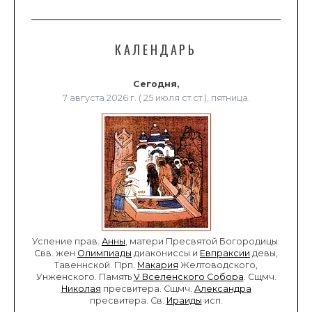
КАЛЕНДАРЬ
Сегодня,
7 августа 2026 г. ( 25 июля ст.ст.), пятница.
Успение прав.
Анны
, матери Пресвятой Богородицы.
Свв. жен
Олимпиады
диакониссы и
Евпраксии
девы,
Тавеннской. Прп.
Макария
Желтоводского,
Унженского. Память
V Вселенского Собора
. Сщмч.
Николая
пресвитера. Сщмч.
Александра
пресвитера. Св.
Ираиды
исп.