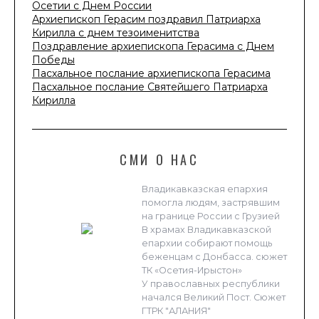
Осетии с Днем России
Архиепископ Герасим поздравил Патриарха
Кирилла с днем тезоименитства
Поздравление архиепископа Герасима с Днем
Победы
Пасхальное послание архиепископа Герасима
Пасхальное послание Святейшего Патриарха
Кирилла
СМИ О НАС
Владикавказская епархия
помогла людям, застрявшим
на границе России с Грузией
В храмах Владикавказской
епархии собирают помощь
беженцам с Донбасса. сюжет
ТК «Осетия-Ирыстон»
У православных республики
начался Великий Пост. Сюжет
ГТРК "АЛАНИЯ"