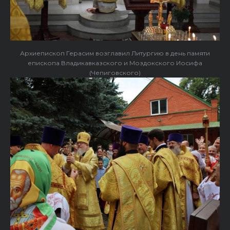
Архиепископ Герасим возглавил Литургию в день памяти
епископа Владикавказского и Моздокского Иосифа
(Чепиговского)