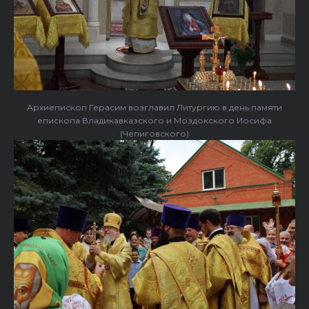
Архиепископ Герасим возглавил Литургию в день памяти
епископа Владикавказского и Моздокского Иосифа
(Чепиговского)