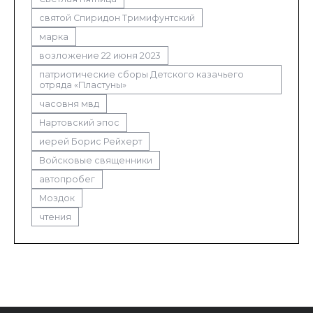
святой Спиридон Тримифунтский
марка
возложение 22 июня 2023
патриотические сборы Детского казачьего
отряда «Пластуны»
часовня мвд
Нартовский эпос
иерей Борис Рейхерт
Войсковые священники
автопробег
Моздок
чтения