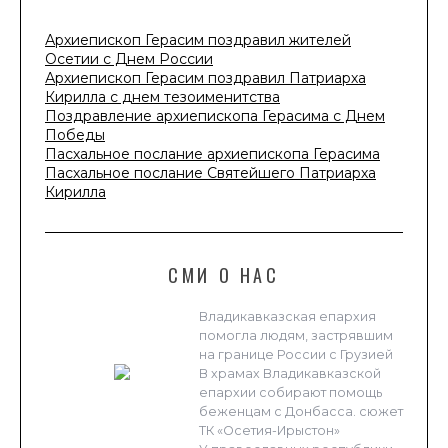
Архиепископ Герасим поздравил жителей
Осетии с Днем России
Архиепископ Герасим поздравил Патриарха
Кирилла с днем тезоименитства
Поздравление архиепископа Герасима с Днем
Победы
Пасхальное послание архиепископа Герасима
Пасхальное послание Святейшего Патриарха
Кирилла
СМИ О НАС
Владикавказская епархия
помогла людям, застрявшим
на границе России с Грузией
В храмах Владикавказской
епархии собирают помощь
беженцам с Донбасса. сюжет
ТК «Осетия-Ирыстон»