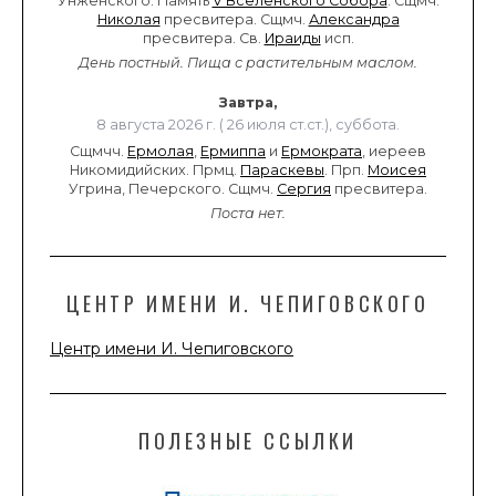
Унженского. Память
V Вселенского Собора
. Сщмч.
Николая
пресвитера. Сщмч.
Александра
пресвитера. Св.
Ираиды
исп.
День постный.
Пища с растительным маслом.
Завтра,
8 августа 2026 г. ( 26 июля ст.ст.), суббота.
Сщмчч.
Ермолая
,
Ермиппа
и
Ермократа
, иереев
Никомидийских. Прмц.
Параскевы
. Прп.
Моисея
Угрина, Печерского. Сщмч.
Сергия
пресвитера.
Поста нет.
ЦЕНТР ИМЕНИ И. ЧЕПИГОВСКОГО
Центр имени И. Чепиговского
ПОЛЕЗНЫЕ ССЫЛКИ