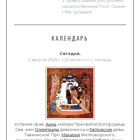
У православных республики
начался Великий Пост. Сюжет
ГТРК "АЛАНИЯ"
КАЛЕНДАРЬ
Сегодня,
7 августа 2026 г. ( 25 июля ст.ст.), пятница.
Успение прав.
Анны
, матери Пресвятой Богородицы.
Свв. жен
Олимпиады
диакониссы и
Евпраксии
девы,
Тавеннской. Прп.
Макария
Желтоводского,