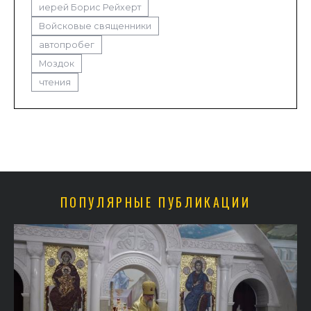
иерей Борис Рейхерт
Войсковые священники
автопробег
Моздок
чтения
ПОПУЛЯРНЫЕ ПУБЛИКАЦИИ