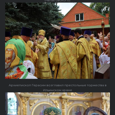
(Чепиговского)
Архиепископ Герасим возглавил престольные торжества в
Ильинском храме