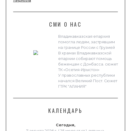
Кирилла
СМИ О НАС
Владикавказская епархия
помогла людям, застрявшим
на границе России с Грузией
В храмах Владикавказской
епархии собирают помощь
беженцам с Донбасса. сюжет
ТК «Осетия-Ирыстон»
У православных республики
начался Великий Пост. Сюжет
ГТРК "АЛАНИЯ"
КАЛЕНДАРЬ
Сегодня,
7 августа 2026 г. ( 25 июля ст.ст.), пятница.