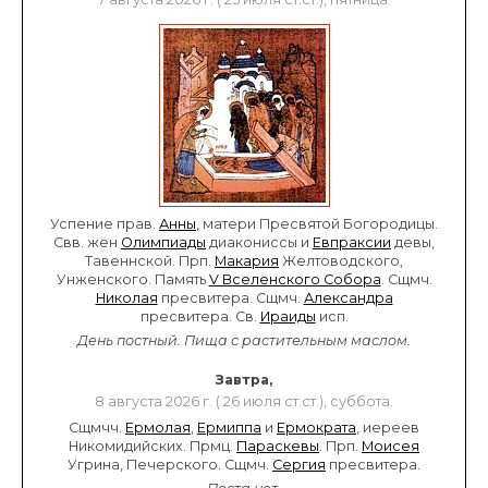
Успение прав.
Анны
, матери Пресвятой Богородицы.
Свв. жен
Олимпиады
диакониссы и
Евпраксии
девы,
Тавеннской. Прп.
Макария
Желтоводского,
Унженского. Память
V Вселенского Собора
. Сщмч.
Николая
пресвитера. Сщмч.
Александра
пресвитера. Св.
Ираиды
исп.
День постный.
Пища с растительным маслом.
Завтра,
8 августа 2026 г. ( 26 июля ст.ст.), суббота.
Сщмчч.
Ермолая
,
Ермиппа
и
Ермократа
, иереев
Никомидийских. Прмц.
Параскевы
. Прп.
Моисея
Угрина, Печерского. Сщмч.
Сергия
пресвитера.