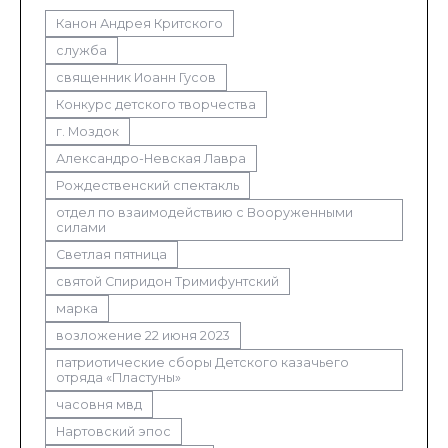
Канон Андрея Критского
служба
священник Иоанн Гусов
Конкурс детского творчества
г. Моздок
Александро-Невская Лавра
Рождественский спектакль
отдел по взаимодействию с Вооруженными
силами
Светлая пятница
святой Спиридон Тримифунтский
марка
возложение 22 июня 2023
патриотические сборы Детского казачьего
отряда «Пластуны»
часовня мвд
Нартовский эпос