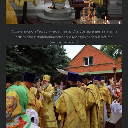
Архиепископ Герасим возглавил Литургию в день памяти
епископа Владикавказского и Моздокского Иосифа
(Чепиговского)