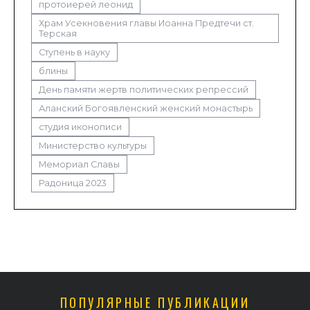
протоиерей леонид
Храм Усекновения главы Иоанна Предтечи ст.
Терская
Ступень в науку
блины
День памяти жертв политических репрессий
Аланский Богоявленский женский монастырь
студия иконописи
Министерство культуры
Мемориал Славы
Радоница 2023
ПОПУЛЯРНЫЕ ПУБЛИКАЦИИ