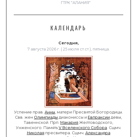
ГТРК "АЛАНИЯ"
КАЛЕНДАРЬ
Сегодня,
7 августа 2026 г. ( 25 июля ст.ст.), пятница.
Успение прав.
Анны
, матери Пресвятой Богородицы.
Свв. жен
Олимпиады
диакониссы и
Евпраксии
девы,
Тавеннской. Прп.
Макария
Желтоводского,
Унженского. Память
V Вселенского Собора
. Сщмч.
Николая
пресвитера. Сщмч.
Александра