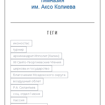
ТЕГИ
иконостас
турнир
архимандрит Ипполит (Халин)
XII Свято-Георгиевские Чтения
церковь и государство
Благочиние Моздокского округа
воздушный облет
Р.А. Силантьев
соц. отдел 1 июня
пассия