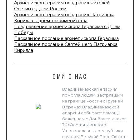
Архиепископ Герасим поздравил жителей
Осетии с Днем России
Архиепископ Герасим поздравил Патриарха
Кирилла с днем тезоименитства
Поздравление архиепископа Герасима с Днем
Победы
Пасхальное послание архиепископа Герасима
Пасхальное послание Святейшего Патриарха
Кирилла
СМИ О НАС
Владикавказская епархия
помогла людям, застрявшим
на границе России с Грузией
В храмах Владикавказской
епархии собирают помощь
беженцам с Донбасса. сюжет
ТК «Осетия-Ирыстон»
У православных республики
начался Великий Пост. Сюжет