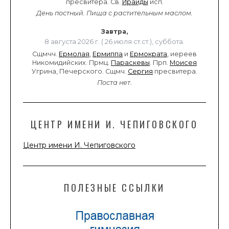
пресвитера. Св.
Ираиды
исп.
День постный.
Пища с растительным маслом.
Завтра,
8 августа 2026 г. ( 26 июля ст.ст.), суббота.
Сщмчч.
Ермолая
,
Ермиппа
и
Ермократа
, иереев
Никомидийских. Прмц.
Параскевы
. Прп.
Моисея
Угрина, Печерского. Сщмч.
Сергия
пресвитера.
Поста нет.
ЦЕНТР ИМЕНИ И. ЧЕПИГОВСКОГО
Центр имени И. Чепиговского
ПОЛЕЗНЫЕ ССЫЛКИ