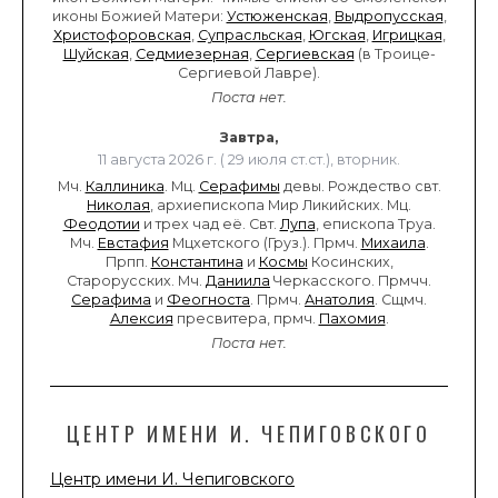
иконы Божией Матери:
Устюженская
,
Выдропусская
,
Христофоровская
,
Супрасльская
,
Югская
,
Игрицкая
,
Шуйская
,
Седмиезерная
,
Сергиевская
(в Троице-
Сергиевой Лавре).
Поста нет.
Завтра,
11 августа 2026 г. ( 29 июля ст.ст.), вторник.
Мч.
Каллиника
. Мц.
Серафимы
девы. Рождество свт.
Николая
, архиепископа Мир Ликийских. Мц.
Феодотии
и трех чад её. Свт.
Лупа
, епископа Труа.
Мч.
Евстафия
Мцхетского (Груз.). Прмч.
Михаила
.
Прпп.
Константина
и
Космы
Косинских,
Старорусских. Мч.
Даниила
Черкасского. Прмчч.
Серафима
и
Феогноста
. Прмч.
Анатолия
. Сщмч.
Алексия
пресвитера, прмч.
Пахомия
.
Поста нет.
ЦЕНТР ИМЕНИ И. ЧЕПИГОВСКОГО
Центр имени И. Чепиговского