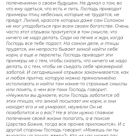
попечениями о своем будущем. Не думал о том, во
что ему одеться, что есть и пить. Господь приводит
примеры птиц небесных, которые не трудятся, не
прядут. Лилий, красоте которых даже сам Соломон
не мог уподобиться при всем своем богатстве. Очень
часто этот отрывок трактуется в том смысле, что
ничего не надо делать. Сиди на печке и жди, когда
Господь все тебе подаст. На самом деле, и птицы
трудятся, им непросто бывает зимой найти себе
корм, а еще и перелеты. Господь приводит эти
примеры не с тем, чтобы сказать, что ничего не надо
делать, а с тем, чтобы не съедать себя чрезмерной
заботой. И сегодняшний отрывок заканчивается, как
и любая притча, которую можно прямолинейно
истолковать и найти там какие-то странные смыслы
или понять, о чем все-таки Господь говорит:
«Неужели вы думаете, если Господь заботится об
этих птицах, что зимой посылает им корм, и они
находят его и не умирают, неужели Он не
позаботится и о вас? Не в этом нужно главное
попечение своей жизни полагать, а в поиске
Царства Божия, тогда все прочее приложится». И с
другой стороны Господь говорит: «Можешь ли ты
вырасти на локоть вверх?» Кто из нас может так