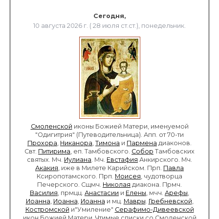
Сегодня,
10 августа 2026 г. ( 28 июля ст.ст.), понедельник.
Смоленской
иконы Божией Матери, именуемой
"Одигитрия" (Путеводительница). Апп. от 70-ти
Прохора
,
Никанора
,
Тимона
и
Пармена
диаконов.
Свт.
Питирима
, еп. Тамбовского.
Собор
Тамбовских
святых. Мч.
Иулиана
. Мч.
Евстафия
Анкирского. Мч.
Акакия
, иже в Милете Карийском. Прп.
Павла
Ксиропотамского. Прп.
Моисея
, чудотворца
Печерского. Сщмч.
Николая
диакона. Прмч.
Василия
, прмцц.
Анастасии
и
Елены
, мчч.
Арефы
,
Иоанна
,
Иоанна
,
Иоанна
и мц.
Мавры
.
Гребневской
,
Костромской
и"Умиление"
Серафимо-Дивеевской
икон Божией Матери. Чтимые списки со Смоленской