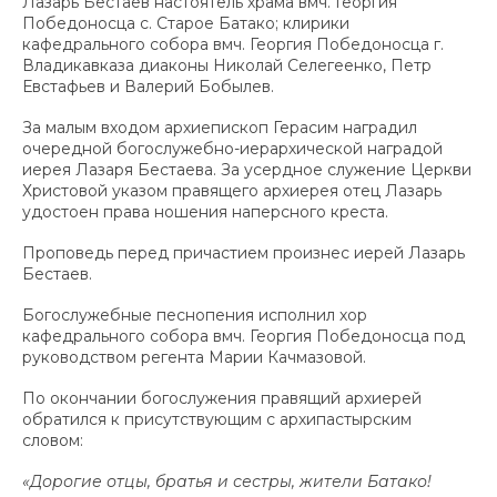
Лазарь Бестаев настоятель храма вмч. Георгия
Победоносца с. Старое Батако; клирики
кафедрального собора вмч. Георгия Победоносца г.
Владикавказа диаконы Николай Селегеенко, Петр
Евстафьев и Валерий Бобылев.
За малым входом архиепископ Герасим наградил
очередной богослужебно-иерархической наградой
иерея Лазаря Бестаева. За усердное служение Церкви
Христовой указом правящего архиерея отец Лазарь
удостоен права ношения наперсного креста.
Проповедь перед причастием произнес иерей Лазарь
Бестаев.
Богослужебные песнопения исполнил хор
кафедрального собора вмч. Георгия Победоносца под
руководством регента Марии Качмазовой.
По окончании богослужения правящий архиерей
обратился к присутствующим с архипастырским
словом:
«Дорогие отцы, братья и сестры, жители Батако!