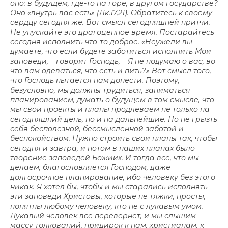
оно: в будущем, где-то на горе, в другом государстве?
Оно «внутрь вас есть» (Лк.17,21). Обратитесь к своему
сердцу сегодня же. Вот смысл сегодняшней притчи.
Не упускайте это драгоценное время. Постарайтесь
сегодня исполнить что-то доброе. «Неужели вы
думаете, что если будете заботиться исполнить Мои
заповеди, ‒ говорит Господь, ‒ Я не подумаю о вас, во
что вам одеваться, что есть и пить?» Вот смысл того,
что Господь пытается нам донести. Поэтому,
безусловно, мы должны трудиться, заниматься
планированием, думать о будущем в том смысле, что
мы свои проекты и планы продлеваем не только на
сегодняшний день, но и на дальнейшие. Но не грызть
себя бесполезной, бессмысленной заботой и
беспокойством. Нужно строить свои планы так, чтобы
сегодня и завтра, и потом в наших планах было
творение заповедей Божиих. И тогда все, что мы
делаем, благословляется Господом, даже
долгосрочное планирование, ибо человеку без этого
никак. Я хотел бы, чтобы и мы старались исполнять
эти заповеди Христовы, которые не тяжки, просты,
понятны любому человеку, кто не с лукавым умом.
Лукавый человек все перевернет, и мы слышим
массу толкований, придирок к нам, христианам, к