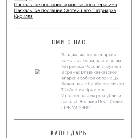
Пасхальное послание архиепископа Герасима
Пасхальное послание Святейшего Патриарха
Кирилла
СМИ О НАС
Владикавказская епархия
помогла людям, застрявшим
на границе России с Грузией
В храмах Владикавказской
епархии собирают помощь
беженцам с Донбасса. сюжет
ТК «Осетия-Ирыстон»
У православных республики
начался Великий Пост. Сюжет
ГТРК "АЛАНИЯ"
КАЛЕНДАРЬ