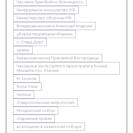
Часовня Луки Войно-Ясенецкого
Генеральное консульство РФ
Министерство обороны РФ
Владикавказская и Аланская епархия
уборка территории Ильинки
с. Ставд-Дорт
храмы
Казанская икона Пресвятой Богородицы
Часовня в честь Святого Архистратига Божия
Михаила пос. Южный
М. Скоков
Бола Тлиаг
палица
Ставропольская митрополия
Моздокский собор
старинные храмы
всенощная в казанском соборе