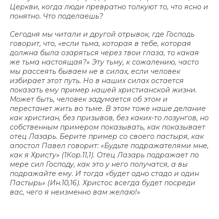
Церкви, когда люди превратно толкуют то, что ясно и
понятно. Что поделаешь?
Сегодня мы читали и другой отрывок, где Господь
говорит, что, «если тьма, которая в тебе, которая
должна была озаряться через твои глаза, то какая
же тьма настоящая?» Эту тьму, к сожалению, часто
мы рассеять бываем не в силах, если человек
избирает этот путь. Но в наших силах остается
показать ему пример нашей христианской жизни.
Может быть, человек задумается об этом и
перестанет жить во тьме. В этом тоже наше делание
как христиан, без призывов, без каких-то лозунгов, но
собственным примером показывать, как показывает
отец Лазарь. Берите пример со своего пастыря, как
апостол Павел говорит: «Будьте подражателями мне,
как я Христу» (1Кор.11,1). Отец Лазарь подражает по
мере сил Господу, как это у него получатся, а вы
подражайте ему. И тогда «будет одно стадо и один
Пастырь» (Ин.10,16). Христос всегда будет посреди
вас, чего я неизменно вам желаю!»