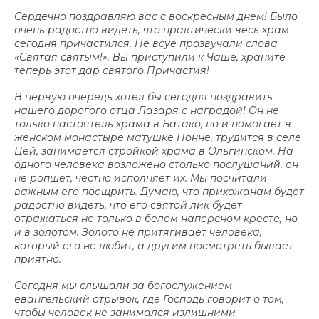
Сердечно поздравляю вас с воскресным днем! Было
очень радостно видеть, что практически весь храм
сегодня причастился. Не всуе прозвучали слова
«Святая святым!». Вы приступили к Чаше, храните
теперь этот дар святого Причастия!
В первую очередь хотел бы сегодня поздравить
нашего дорогого отца Лазаря с наградой! Он не
только настоятель храма в Батако, но и помогает в
женском монастыре матушке Нонне, трудится в селе
Цей, занимается стройкой храма в Ольгинском. На
одного человека возложено столько послушаний, он
не ропщет, честно исполняет их. Мы посчитали
важным его поощрить. Думаю, что прихожанам будет
радостно видеть, что его святой лик будет
отражаться не только в белом наперсном кресте, но
и в золотом. Золото не притягивает человека,
который его не любит, а другим посмотреть бывает
приятно.
Сегодня мы слышали за богослужением
евангельский отрывок, где Господь говорит о том,
чтобы человек не занимался излишними