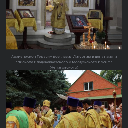
Архиепископ Герасим возглавил Литургию в день памяти
епископа Владикавказского и Моздокского Иосифа
(Чепиговского)