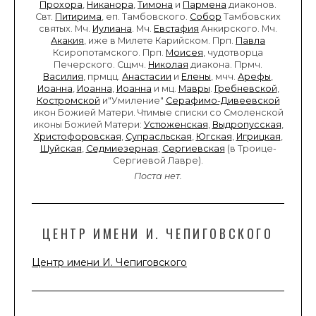
Прохора
,
Никанора
,
Тимона
и
Пармена
диаконов.
Свт.
Питирима
, еп. Тамбовского.
Собор
Тамбовских
святых. Мч.
Иулиана
. Мч.
Евстафия
Анкирского. Мч.
Акакия
, иже в Милете Карийском. Прп.
Павла
Ксиропотамского. Прп.
Моисея
, чудотворца
Печерского. Сщмч.
Николая
диакона. Прмч.
Василия
, прмцц.
Анастасии
и
Елены
, мчч.
Арефы
,
Иоанна
,
Иоанна
,
Иоанна
и мц.
Мавры
.
Гребневской
,
Костромской
и"Умиление"
Серафимо-Дивеевской
икон Божией Матери. Чтимые списки со Смоленской
иконы Божией Матери:
Устюженская
,
Выдропусская
,
Христофоровская
,
Супрасльская
,
Югская
,
Игрицкая
,
Шуйская
,
Седмиезерная
,
Сергиевская
(в Троице-
Сергиевой Лавре).
Поста нет.
ЦЕНТР ИМЕНИ И. ЧЕПИГОВСКОГО
Центр имени И. Чепиговского