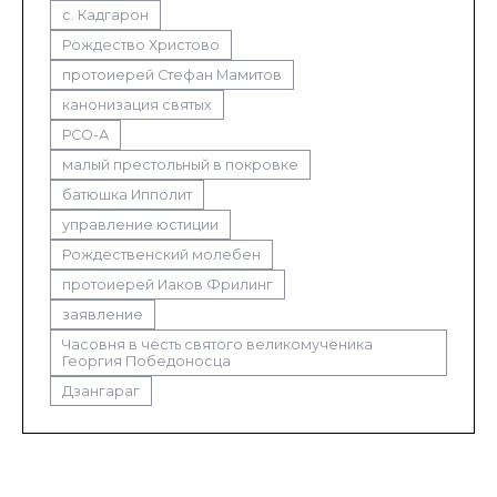
с. Кадгарон
Рождество Христово
протоиерей Стефан Мамитов
канонизация святых
РСО-А
малый престольный в покровке
батюшка Ипполит
управление юстиции
Рождественский молебен
протоиерей Иаков Фрилинг
заявление
Часовня в честь святого великомученика
Георгия Победоносца
Дзангараг