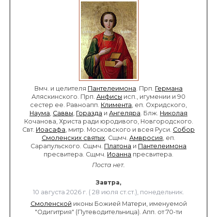
Вмч. и целителя
Пантелеимона
. Прп.
Германа
Аляскинского. Прп.
Анфисы
исп., игумении и 90
сестер ее. Равноапп.
Климента
, еп. Охридского,
Наума
,
Саввы
,
Горазда
и
Ангеляра
. Блж.
Николая
Кочанова, Христа ради юродивого, Новгородского.
Свт.
Иоасафа
, митр. Московского и всея Руси.
Собор
Смоленских святых
. Сщмч.
Амвросия
, еп.
Сарапульского. Сщмч.
Платона
и
Пантелеимона
пресвитера. Сщмч.
Иоанна
пресвитера.
Поста нет.
Завтра,
10 августа 2026 г. ( 28 июля ст.ст.), понедельник.
Смоленской
иконы Божией Матери, именуемой
"Одигитрия" (Путеводительница). Апп. от 70-ти