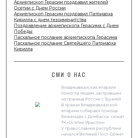
Архиепископ Герасим поздравил жителей
Осетии с Днем России
Архиепископ Герасим поздравил Патриарха
Кирилла с днем тезоименитства
Поздравление архиепископа Герасима с Днем
Победы
Пасхальное послание архиепископа Герасима
Пасхальное послание Святейшего Патриарха
Кирилла
СМИ О НАС
Владикавказская епархия
помогла людям, застрявшим
на границе России с Грузией
В храмах Владикавказской
епархии собирают помощь
беженцам с Донбасса. сюжет
ТК «Осетия-Ирыстон»
У православных республики
начался Великий Пост. Сюжет