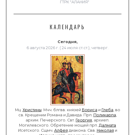
ГТРК "АЛАНИЯ"
КАЛЕНДАРЬ
Сегодня,
6 августа 2026 г. ( 24 июля ст.ст.), четверг.
Мц.
Христины
. Мчч. блгвв. князей
Бориса
и
Глеба
, во
св. Крещении Романа и Давида. Прп.
Поликарпа
,
архим. Печерского. Свт.
Георгия
, архиеп.
Могилевского. Обретение мощей прп.
Далмата
Исетского. Сщмч.
Алфея
диакона. Свв.
Николая
и