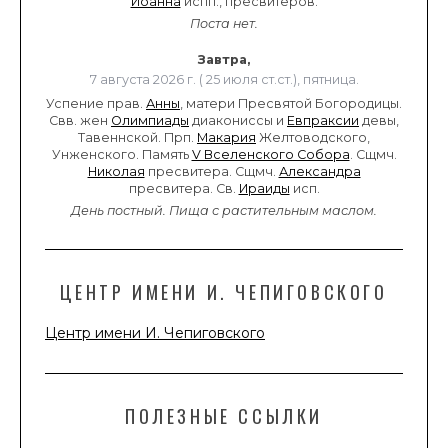
Иоанна
испп., пресвитеров.
Поста нет.
Завтра,
7 августа 2026 г. ( 25 июля ст.ст.), пятница.
Успение прав.
Анны
, матери Пресвятой Богородицы.
Свв. жен
Олимпиады
диакониссы и
Евпраксии
девы,
Тавеннской. Прп.
Макария
Желтоводского,
Унженского. Память
V Вселенского Собора
. Сщмч.
Николая
пресвитера. Сщмч.
Александра
пресвитера. Св.
Ираиды
исп.
День постный.
Пища с растительным маслом.
ЦЕНТР ИМЕНИ И. ЧЕПИГОВСКОГО
Центр имени И. Чепиговского
ПОЛЕЗНЫЕ ССЫЛКИ