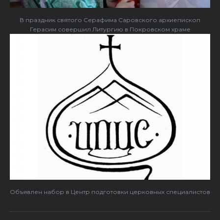
В праздник святого Серафима Саровского архиепископ
Герасим совершил Литургию в Покровском храме
Объявлен набор в Центр подготовки церковных специалистов