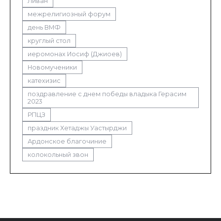
Ливан
межрелигиозный форум
день ВМФ
круглый стол
иеромонах Иосиф (Джиоев)
Новомученики
катехизис
поздравление с днем победы владыка Герасим
2023
РПЦЗ
праздник Хетаджы Уастырджи
Ардонское благочиние
колокольный звон