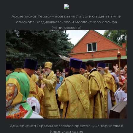
Архиепископ Герасим возглавил Литургию в день памяти
епископа Владикавказского и Моздокского Иосифа
(Чепиговского)
Архиепископ Герасим возглавил престольные торжества в
Ильинском храме