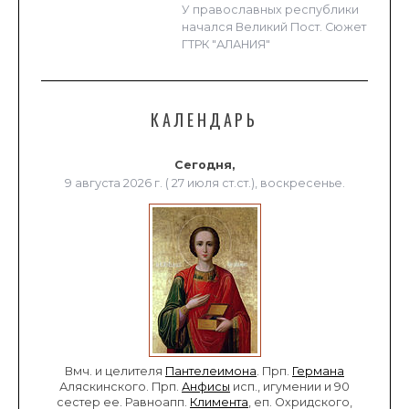
У православных республики
начался Великий Пост. Сюжет
ГТРК "АЛАНИЯ"
КАЛЕНДАРЬ
Сегодня,
9 августа 2026 г. ( 27 июля ст.ст.), воскресенье.
Вмч. и целителя
Пантелеимона
. Прп.
Германа
Аляскинского. Прп.
Анфисы
исп., игумении и 90
сестер ее. Равноапп.
Климента
, еп. Охридского,