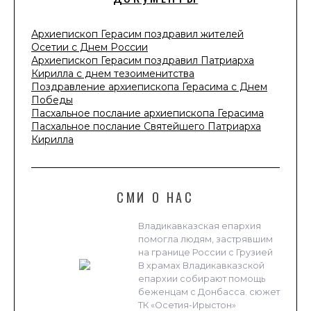
Архиепископ Герасим поздравил жителей
Осетии с Днем России
Архиепископ Герасим поздравил Патриарха
Кирилла с днем тезоименитства
Поздравление архиепископа Герасима с Днем
Победы
Пасхальное послание архиепископа Герасима
Пасхальное послание Святейшего Патриарха
Кирилла
СМИ О НАС
Владикавказская епархия
помогла людям, застрявшим
на границе России с Грузией
В храмах Владикавказской
епархии собирают помощь
беженцам с Донбасса. сюжет
ТК «Осетия-Ирыстон»