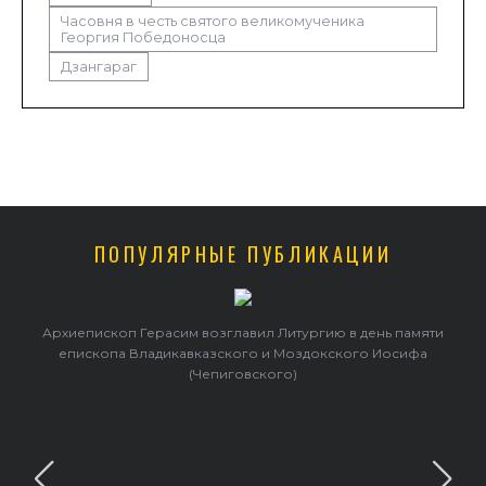
Часовня в честь святого великомученика
Георгия Победоносца
Дзангараг
ПОПУЛЯРНЫЕ ПУБЛИКАЦИИ
Архиепископ Герасим возглавил Литургию в день памяти
епископа Владикавказского и Моздокского Иосифа
(Чепиговского)