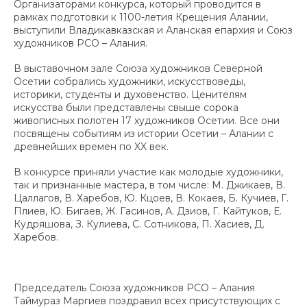
Организаторами конкурса, который проводится в
рамках подготовки к 1100-летия Крещения Алании,
выступили Владикавказская и Аланская епархия и Союз
художников РСО – Алания.
В выставочном зале Союза художников Северной
Осетии собрались художники, искусствоведы,
историки, студенты и духовенство. Ценителям
искусства были представлены свыше сорока
живописных полотен 17 художников Осетии. Все они
посвящены событиям из истории Осетии – Алании с
древнейших времен по XX век.
В конкурсе приняли участие как молодые художники,
так и признанные мастера, в том числе: М. Джикаев, В.
Цаллагов, В. Харебов, Ю. Кцоев, В. Кокаев, Б. Кучиев, Г.
Плиев, Ю. Бигаев, Ж. Гасинов, А. Дзиов, Г. Кайтуков, Е.
Кудряшова, З. Кулиева, С. Сотникова, П. Хасиев, Д.
Харебов.
Председатель Союза художников РСО – Алания
Таймураз Маргиев поздравил всех присутствующих с