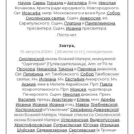
Наума
,
Саввы
,
Горазда
и
Ангеляра
. Блж.
Николая
Кочанова, Христа ради юродивого, Новгородского.
Свт.
Иоасафа
, митр. Московского и всея Руси.
Собор
Смоленских святых
. Сщмч.
Амвросия
, еп.
Сарапульского. Сщмч.
Платона
и
Пантелеимона
пресвитера. Сщмч.
Иоанна
пресвитера.
Поста нет.
Завтра,
10 августа 2026 г. ( 28 июля ст.ст.), понедельник.
Смоленской
иконы Божией Матери, именуемой
"Одигитрия" (Путеводительница). Апп. от 70-ти
Прохора
,
Никанора
,
Тимона
и
Пармена
диаконов.
Свт.
Питирима
, еп. Тамбовского.
Собор
Тамбовских
святых. Мч.
Иулиана
. Мч.
Евстафия
Анкирского. Мч.
Акакия
, иже в Милете Карийском. Прп.
Павла
Ксиропотамского. Прп.
Моисея
, чудотворца
Печерского. Сщмч.
Николая
диакона. Прмч.
Василия
, прмцц.
Анастасии
и
Елены
, мчч.
Арефы
,
Иоанна
,
Иоанна
,
Иоанна
и мц.
Мавры
.
Гребневской
,
Костромской
и"Умиление"
Серафимо-Дивеевской
икон Божией Матери. Чтимые списки со Смоленской
иконы Божией Матери:
Устюженская
,
Выдропусская
,
Христофоровская
,
Супрасльская
,
Югская
,
Игрицкая
,
Шуйская
,
Седмиезерная
,
Сергиевская
(в Троице-