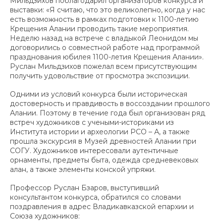
Мильдзихов поблагодарил организаторов конкурса и
выставки: «Я считаю, что это великолепно, когда у нас
есть возможность в рамках подготовки к 1100-летию
Крещения Алании проводить такие мероприятия.
Неделю назад на встрече с владыкой Леонидом мы
договорились о совместной работе над программой
празднования юбилея 1100-летия Крещения Алании».
Руслан Мильдзихов пожелал всем присутствующим
получить удовольствие от просмотра экспозиции.
Одними из условий конкурса были историческая
достоверность и правдивость в воссоздании прошлого
Алании. Поэтому в течение года был организован ряд
встреч художников с учеными-историками из
Института истории и археологии РСО – А, а также
прошла экскурсия в Музей древностей Алании при
СОГУ. Художников интересовали аутентичные
орнаменты, предметы быта, одежда средневековых
алан, а также элементы конской упряжи.
Профессор Руслан Бзаров, выступивший
консультантом конкурса, обратился со словами
поздравления в адрес Владикавказской епархии и
Союза художников: