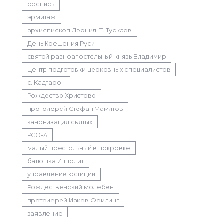
роспись
эрмитаж
архиепископ Леонид. Т. Тускаев
День Крещения Руси
святой равноапостольный князь Владимир
Центр подготовки церковных специалистов
с. Кадгарон
Рождество Христово
протоиерей Стефан Мамитов
канонизация святых
РСО-А
малый престольный в покровке
батюшка Ипполит
управление юстиции
Рождественский молебен
протоиерей Иаков Фрилинг
заявление