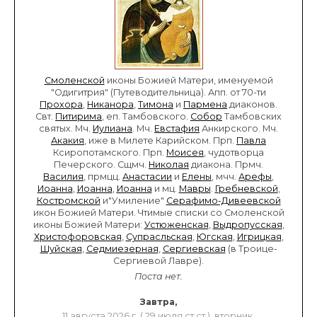
Смоленской
иконы Божией Матери, именуемой
"Одигитрия" (Путеводительница). Апп. от 70-ти
Прохора
,
Никанора
,
Тимона
и
Пармена
диаконов.
Свт.
Питирима
, еп. Тамбовского.
Собор
Тамбовских
святых. Мч.
Иулиана
. Мч.
Евстафия
Анкирского. Мч.
Акакия
, иже в Милете Карийском. Прп.
Павла
Ксиропотамского. Прп.
Моисея
, чудотворца
Печерского. Сщмч.
Николая
диакона. Прмч.
Василия
, прмцц.
Анастасии
и
Елены
, мчч.
Арефы
,
Иоанна
,
Иоанна
,
Иоанна
и мц.
Мавры
.
Гребневской
,
Костромской
и"Умиление"
Серафимо-Дивеевской
икон Божией Матери. Чтимые списки со Смоленской
иконы Божией Матери:
Устюженская
,
Выдропусская
,
Христофоровская
,
Супрасльская
,
Югская
,
Игрицкая
,
Шуйская
,
Седмиезерная
,
Сергиевская
(в Троице-
Сергиевой Лавре).
Поста нет.
Завтра,
11 августа 2026 г. ( 29 июля ст.ст.), вторник.