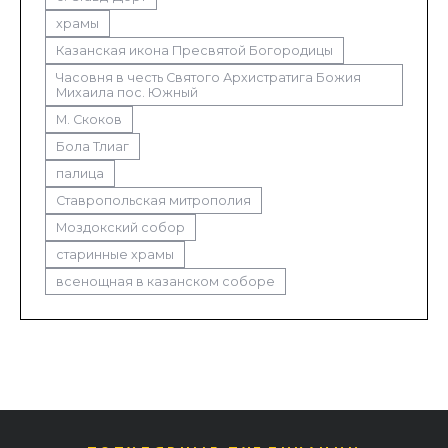
храмы
Казанская икона Пресвятой Богородицы
Часовня в честь Святого Архистратига Божия
Михаила пос. Южный
М. Скоков
Бола Тлиаг
палица
Ставропольская митрополия
Моздокский собор
старинные храмы
всенощная в казанском соборе