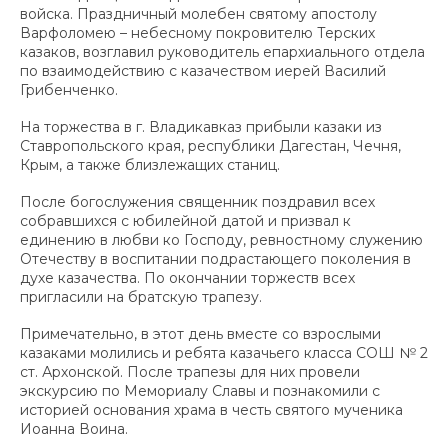
войска. Праздничный молебен святому апостолу
Варфоломею – небесному покровителю Терских
казаков, возглавил руководитель епархиального отдела
по взаимодействию с казачеством иерей Василий
Грибенченко.
На торжества в г. Владикавказ прибыли казаки из
Ставропольского края, республики Дагестан, Чечня,
Крым, а также близлежащих станиц.
После богослужения священник поздравил всех
собравшихся с юбилейной датой и призвал к
единению в любви ко Господу, ревностному служению
Отечеству в воспитании подрастающего поколения в
духе казачества. По окончании торжеств всех
пригласили на братскую трапезу.
Примечательно, в этот день вместе со взрослыми
казаками молились и ребята казачьего класса СОШ № 2
ст. Архонской. После трапезы для них провели
экскурсию по Мемориалу Славы и познакомили с
историей основания храма в честь святого мученика
Иоанна Воина.