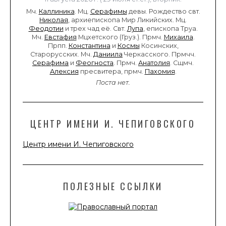
Мч.
Каллиника
. Мц.
Серафимы
девы. Рождество свт.
Николая
, архиепископа Мир Ликийских. Мц.
Феодотии
и трех чад её. Свт.
Лупа
, епископа Труа.
Мч.
Евстафия
Мцхетского (Груз.). Прмч.
Михаила
.
Прпп.
Константина
и
Космы
Косинских,
Старорусских. Мч.
Даниила
Черкасского. Прмчч.
Серафима
и
Феогноста
. Прмч.
Анатолия
. Сщмч.
Алексия
пресвитера, прмч.
Пахомия
.
Поста нет.
ЦЕНТР ИМЕНИ И. ЧЕПИГОВСКОГО
Центр имени И. Чепиговского
ПОЛЕЗНЫЕ ССЫЛКИ