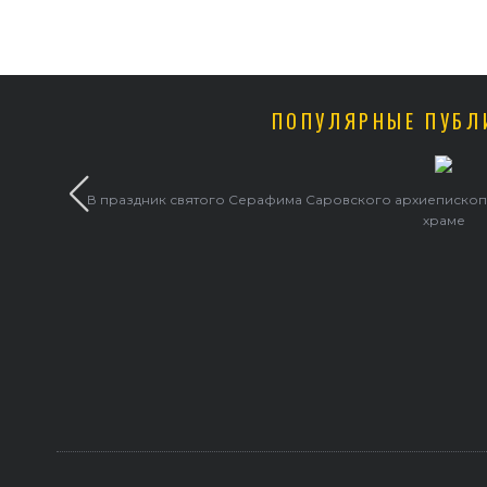
ПОПУЛЯРНЫЕ ПУБЛ
В праздник святого Серафима Саровского архиепископ Г
храме