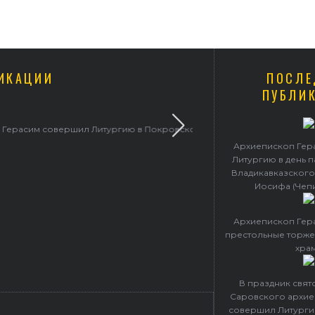
ИКАЦИИ
ПОСЛЕ
ПУБЛИ
ерасим совершил Литургию в Покровском
Архиепископ Гер
Литургию в день 
Владикавказского
Иосифа (Чеп
Архиепископ Гер
престольные торже
хра
В праздник свя
Саровского архие
совершил Литурги