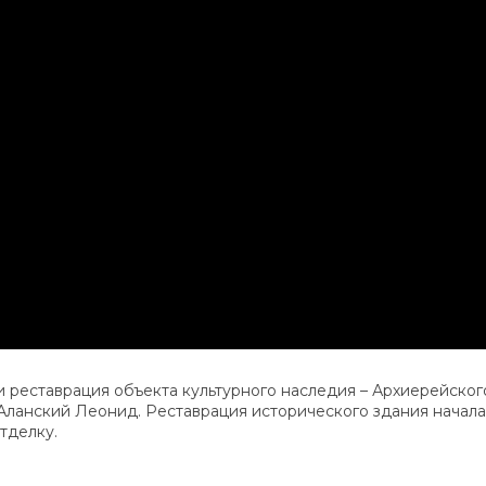
 реставрация объекта культурного наследия – Архиерейског
ланский Леонид. Реставрация исторического здания началас
тделку.