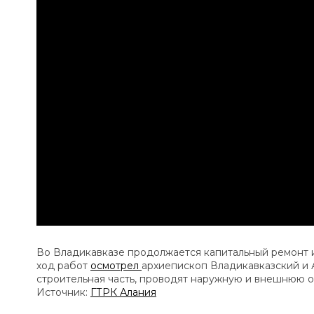
Во Владикавказе продолжается капитальный ремонт и
ход работ
осмотрел
архиепископ Владикавказский и А
строительная часть, проводят наружную и внешнюю о
Источник:
ГТРК Алания