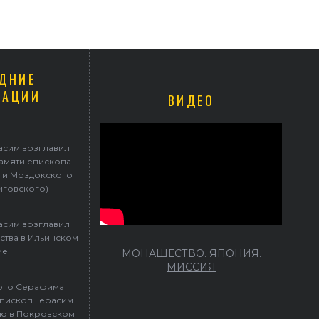
ДНИЕ
КАЦИИ
ВИДЕО
асим возглавил
памяти епископа
 и Моздокского
иговского)
асим возглавил
ства в Ильинском
ме
МОНАШЕСТВО. ЯПОНИЯ.
МИССИЯ
того Серафима
пископ Герасим
ю в Покровском