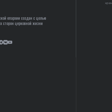
хра
кой епархии создан c целью
х сторон церковной жизни