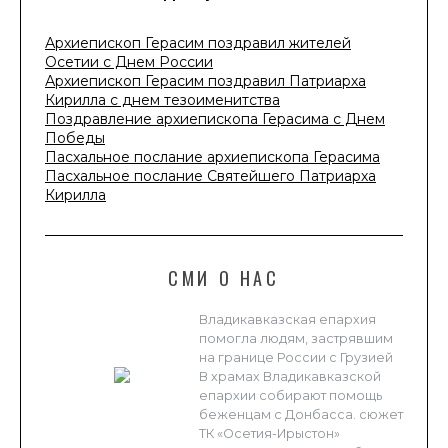
Архиепископ Герасим поздравил жителей
Осетии с Днем России
Архиепископ Герасим поздравил Патриарха
Кирилла с днем тезоименитства
Поздравление архиепископа Герасима с Днем
Победы
Пасхальное послание архиепископа Герасима
Пасхальное послание Святейшего Патриарха
Кирилла
СМИ О НАС
Владикавказская епархия
помогла людям, застрявшим
на границе России с Грузией
В храмах Владикавказской
епархии собирают помощь
беженцам с Донбасса. сюжет
ТК «Осетия-Ирыстон»