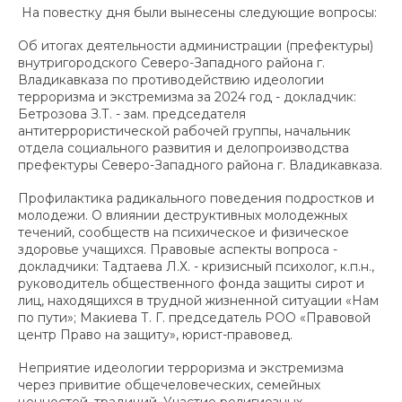
На повестку дня были вынесены следующие вопросы:
Об итогах деятельности администрации (префектуры)
внутригородского Северо-Западного района г.
Владикавказа по противодействию идеологии
терроризма и экстремизма за 2024 год - докладчик:
Бетрозова З.Т. - зам. председателя
антитеррористической рабочей группы, начальник
отдела социального развития и делопроизводства
префектуры Северо-Западного района г. Владикавказа.
Профилактика радикального поведения подростков и
молодежи. О влиянии деструктивных молодежных
течений, сообществ на психическое и физическое
здоровье учащихся. Правовые аспекты вопроса -
докладчики: Тадтаева Л.Х. - кризисный психолог, к.п.н.,
руководитель общественного фонда защиты сирот и
лиц, находящихся в трудной жизненной ситуации «Нам
по пути»; Макиева Т. Г. председатель РОО «Правовой
центр Право на защиту», юрист-правовед.
Неприятие идеологии терроризма и экстремизма
через привитие общечеловеческих, семейных