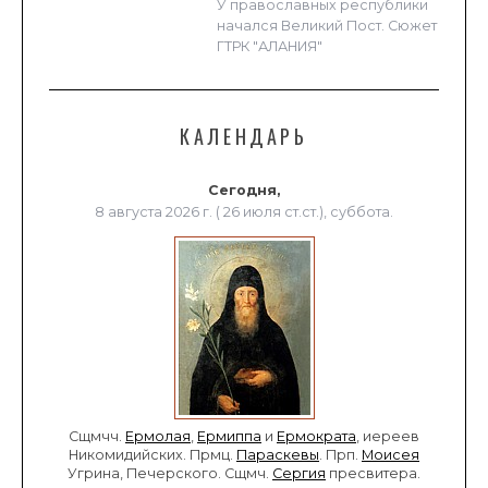
У православных республики
начался Великий Пост. Сюжет
ГТРК "АЛАНИЯ"
КАЛЕНДАРЬ
Сегодня,
8 августа 2026 г. ( 26 июля ст.ст.), суббота.
Сщмчч.
Ермолая
,
Ермиппа
и
Ермократа
, иереев
Никомидийских. Прмц.
Параскевы
. Прп.
Моисея
Угрина, Печерского. Сщмч.
Сергия
пресвитера.