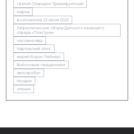
святой Спиридон Тримифунтский
марка
возложение 22 июня 2023
патриотические сборы Детского казачьего
отряда «Пластуны»
часовня мвд
Нартовский эпос
иерей Борис Рейхерт
Войсковые священники
автопробег
Моздок
чтения