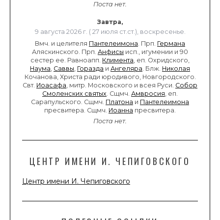
Поста нет.
Завтра,
9 августа 2026 г. ( 27 июля ст.ст.), воскресенье.
Вмч. и целителя
Пантелеимона
. Прп.
Германа
Аляскинского. Прп.
Анфисы
исп., игумении и 90
сестер ее. Равноапп.
Климента
, еп. Охридского,
Наума
,
Саввы
,
Горазда
и
Ангеляра
. Блж.
Николая
Кочанова, Христа ради юродивого, Новгородского.
Свт.
Иоасафа
, митр. Московского и всея Руси.
Собор
Смоленских святых
. Сщмч.
Амвросия
, еп.
Сарапульского. Сщмч.
Платона
и
Пантелеимона
пресвитера. Сщмч.
Иоанна
пресвитера.
Поста нет.
ЦЕНТР ИМЕНИ И. ЧЕПИГОВСКОГО
Центр имени И. Чепиговского