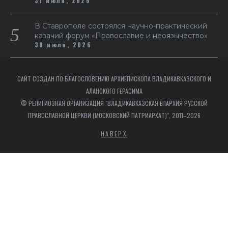
31 июля, 2026
В Ставрополе состоялся научно-практический
казачий форум «Православие и неоязычество»
30 июля, 2026
САЙТ СОЗДАН ПО БЛАГОСЛОВЕНИЮ АРХИЕПИСКОПА ВЛАДИКАВКАЗСКОГО И
АЛАНСКОГО ГЕРАСИМА
© РЕЛИГИОЗНАЯ ОРГАНИЗАЦИЯ "ВЛАДИКАВКАЗСКАЯ ЕПАРХИЯ РУССКОЙ
ПРАВОСЛАВНОЙ ЦЕРКВИ (МОСКОВСКИЙ ПАТРИАРХАТ)", 2011–2026
НАВЕРХ