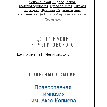
Устюженская
,
Выдропусская
,
Христофоровская
,
Супрасльская
,
Югская
,
Игрицкая
,
Шуйская
,
Седмиезерная
,
Сергиевская
(в Троице-Сергиевой Лавре).
Поста нет.
ЦЕНТР ИМЕНИ
И. ЧЕПИГОВСКОГО
Центр имени И. Чепиговского
ПОЛЕЗНЫЕ ССЫЛКИ