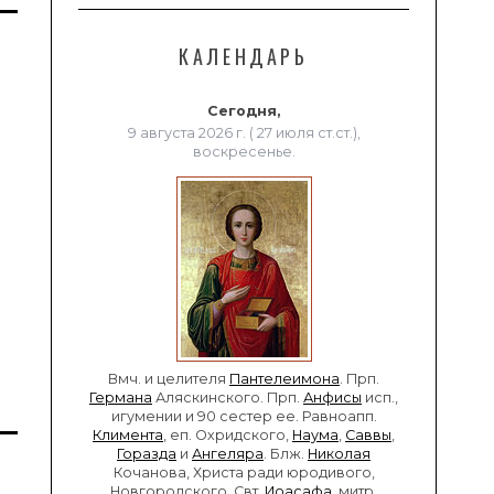
КАЛЕНДАРЬ
Сегодня,
9 августа 2026 г. ( 27 июля ст.ст.),
воскресенье.
Вмч. и целителя
Пантелеимона
. Прп.
Германа
Аляскинского. Прп.
Анфисы
исп.,
игумении и 90 сестер ее. Равноапп.
Климента
, еп. Охридского,
Наума
,
Саввы
,
Горазда
и
Ангеляра
. Блж.
Николая
Кочанова, Христа ради юродивого,
Новгородского. Свт.
Иоасафа
, митр.