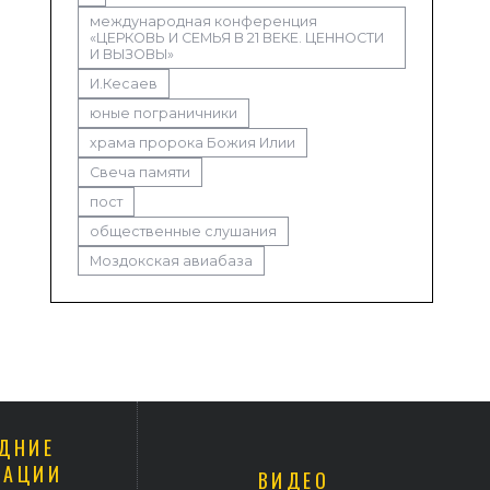
международная конференция
«ЦЕРКОВЬ И СЕМЬЯ В 21 ВЕКЕ. ЦЕННОСТИ
И ВЫЗОВЫ»
И.Кесаев
юные пограничники
храма пророка Божия Илии
Свеча памяти
пост
общественные слушания
Моздокская авиабаза
ДНИЕ
КАЦИИ
ВИДЕО