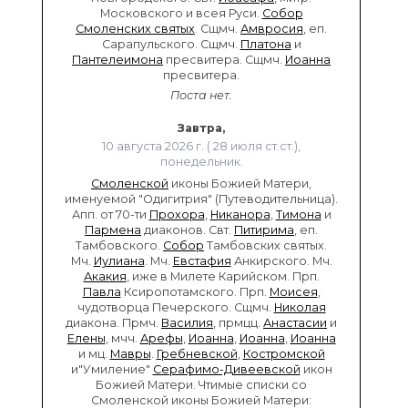
Московского и всея Руси.
Собор
Смоленских святых
. Сщмч.
Амвросия
, еп.
Сарапульского. Сщмч.
Платона
и
Пантелеимона
пресвитера. Сщмч.
Иоанна
пресвитера.
Поста нет.
Завтра,
10 августа 2026 г. ( 28 июля ст.ст.),
понедельник.
Смоленской
иконы Божией Матери,
именуемой "Одигитрия" (Путеводительница).
Апп. от 70-ти
Прохора
,
Никанора
,
Тимона
и
Пармена
диаконов. Свт.
Питирима
, еп.
Тамбовского.
Собор
Тамбовских святых.
Мч.
Иулиана
. Мч.
Евстафия
Анкирского. Мч.
Акакия
, иже в Милете Карийском. Прп.
Павла
Ксиропотамского. Прп.
Моисея
,
чудотворца Печерского. Сщмч.
Николая
диакона. Прмч.
Василия
, прмцц.
Анастасии
и
Елены
, мчч.
Арефы
,
Иоанна
,
Иоанна
,
Иоанна
и мц.
Мавры
.
Гребневской
,
Костромской
и"Умиление"
Серафимо-Дивеевской
икон
Божией Матери. Чтимые списки со
Смоленской иконы Божией Матери: