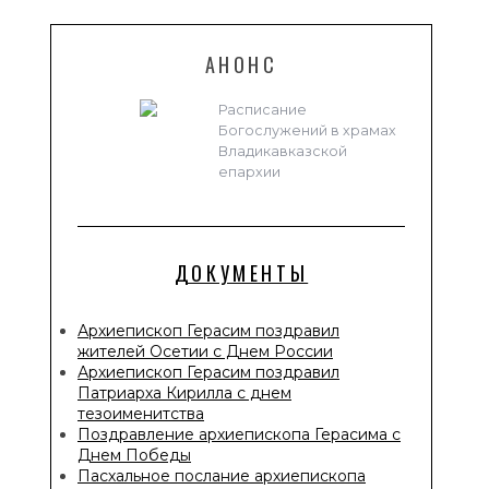
АНОНС
Расписание
Богослужений в храмах
Владикавказской
епархии
ДОКУМЕНТЫ
Архиепископ Герасим поздравил
жителей Осетии с Днем России
Архиепископ Герасим поздравил
Патриарха Кирилла с днем
тезоименитства
Поздравление архиепископа Герасима с
Днем Победы
Пасхальное послание архиепископа