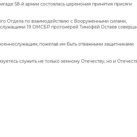
ригаде 58-й армии состоялась церемония принятия присяги
ого Отдела по взаимодействию с Вооруженными силами,
ослужащими 19 ОМСБР протоиерей Тимофей Остаев соверш
военнослужащим, пожелав им быть отважными защитниками
язуетесь служить не только земному Отечеству, но и Отечест