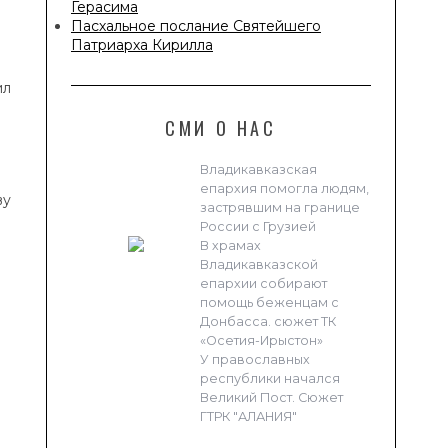
Герасима
Пасхальное послание Святейшего
Патриарха Кирилла
ил
СМИ О НАС
Владикавказская
епархия помогла людям,
ву
застрявшим на границе
России с Грузией
В храмах
Владикавказской
епархии собирают
помощь беженцам с
Донбасса. сюжет ТК
«Осетия-Ирыстон»
У православных
республики начался
Великий Пост. Сюжет
ГТРК "АЛАНИЯ"